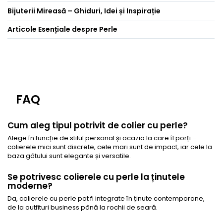
Bijuterii Mireasă – Ghiduri, Idei și Inspirație
Articole Esențiale despre Perle
FAQ
Cum aleg tipul potrivit de colier cu perle?
Alege în funcție de stilul personal și ocazia la care îl porți –
colierele mici sunt discrete, cele mari sunt de impact, iar cele la
baza gâtului sunt elegante și versatile.
Se potrivesc colierele cu perle la ținutele
moderne?
Da, colierele cu perle pot fi integrate în ținute contemporane,
de la outfituri business până la rochii de seară.