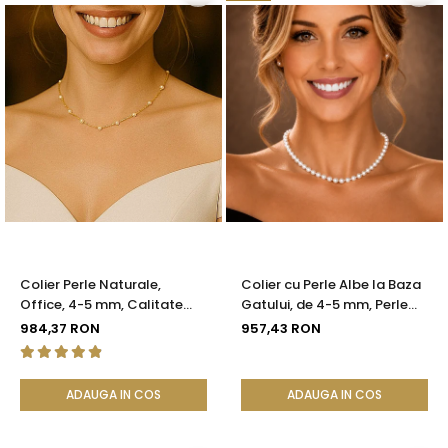
Colier Perle Naturale,
Colier cu Perle Albe la Baza
Office, 4-5 mm, Calitate
Gatului, de 4-5 mm, Perle
AAA, Aur 14K | KASKADDA®
Rare, Calitate AAA+, Aur 14K
984,37 RON
957,43 RON
| KASKADDA®
ADAUGA IN COS
ADAUGA IN COS