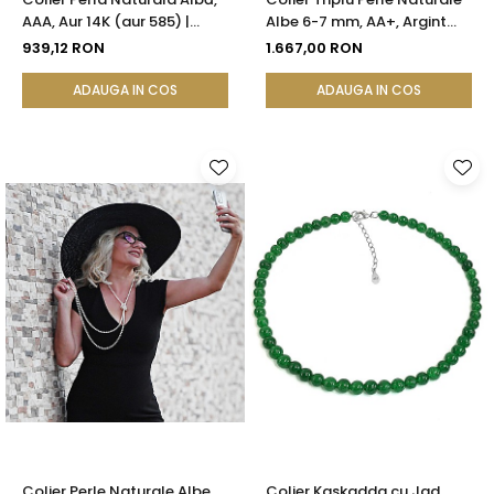
AAA, Aur 14K (aur 585) |
Albe 6-7 mm, AA+, Argint
KASKADDA®
925 | KASKADDA®
939,12 RON
1.667,00 RON
ADAUGA IN COS
ADAUGA IN COS
Colier Perle Naturale Albe
Colier Kaskadda cu Jad