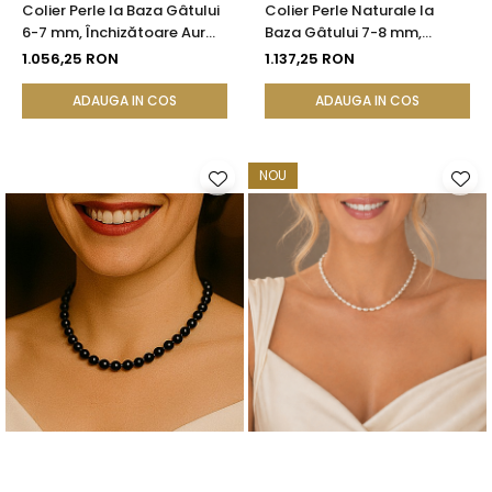
Colier Perle la Baza Gâtului
Colier Perle Naturale la
6-7 mm, Închizătoare Aur
Baza Gâtului 7-8 mm,
14K | KASKADDA®
Închizătoare Aur 14K |
1.056,25 RON
1.137,25 RON
KASKADDA®
ADAUGA IN COS
ADAUGA IN COS
NOU