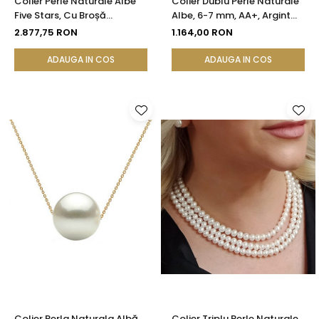
Colier Perle Naturale Albe
Colier Dublu Perle Naturale
Five Stars, Cu Broșă
Albe, 6-7 mm, AA+, Argint
Detasabilă, Argint 925 |
925 | KASKADDA®
2.877,75 RON
1.164,00 RON
KASKADDA®
ADAUGA IN COS
ADAUGA IN COS
Colier Perla Naturala Albă,
Colier Triplu Perle Naturale