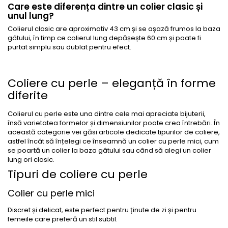
Care este diferența dintre un colier clasic și
unul lung?
Colierul clasic are aproximativ 43 cm și se așază frumos la baza
gâtului, în timp ce colierul lung depășește 60 cm și poate fi
purtat simplu sau dublat pentru efect.
Coliere cu perle – eleganță în forme
diferite
Colierul cu perle este una dintre cele mai apreciate bijuterii,
însă varietatea formelor și dimensiunilor poate crea întrebări. În
această categorie vei găsi articole dedicate tipurilor de coliere,
astfel încât să înțelegi ce înseamnă un colier cu perle mici, cum
se poartă un colier la baza gâtului sau când să alegi un colier
lung ori clasic.
Tipuri de coliere cu perle
Colier cu perle mici
Discret și delicat, este perfect pentru ținute de zi și pentru
femeile care preferă un stil subtil.