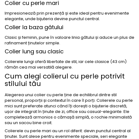
Colier cu perle mari
Impresionează prin prezență și este ideal pentru evenimente
elegante, unde bijuteria devine punctul central.
Colier la baza gâtului
Clasic și feminin, pune în valoare linia gâtului și aduce un plus de
rafinament ținutelor simple.
Colier lung sau clasic
Colierele lungi oferă libertate de stil, iar cele clasice (43 cm)
rămân cea mai versatilă alegere.
Cum alegi colierul cu perle potrivit
stilului tău
Alegerea unui colier cu perle ține de echilibrul dintre stil
personal, proporții și contextul în care îl porți. Colierele cu perle
mici sunt preferate atunci când îți dorești o bijuterie discretă,
ușor de integrat în ținute de zi, office sau casual-elegante. Ele
completează armonios o cămașă simplă, o rochie minimalistă
sau un sacou bine croit.
Colierele cu perle mari au un rol diferit: devin punctul central al
ținutei. Sunt alese pentru evenimente speciale, seri elegante