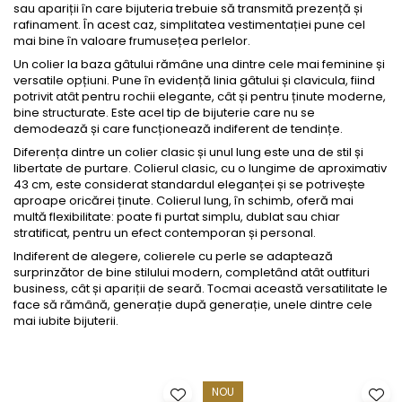
sau apariții în care bijuteria trebuie să transmită prezență și
rafinament. În acest caz, simplitatea vestimentației pune cel
mai bine în valoare frumusețea perlelor.
Un colier la baza gâtului rămâne una dintre cele mai feminine și
versatile opțiuni. Pune în evidență linia gâtului și clavicula, fiind
potrivit atât pentru rochii elegante, cât și pentru ținute moderne,
bine structurate. Este acel tip de bijuterie care nu se
demodează și care funcționează indiferent de tendințe.
Diferența dintre un colier clasic și unul lung este una de stil și
libertate de purtare. Colierul clasic, cu o lungime de aproximativ
43 cm, este considerat standardul eleganței și se potrivește
aproape oricărei ținute. Colierul lung, în schimb, oferă mai
multă flexibilitate: poate fi purtat simplu, dublat sau chiar
stratificat, pentru un efect contemporan și personal.
Indiferent de alegere, colierele cu perle se adaptează
surprinzător de bine stilului modern, completând atât outfituri
business, cât și apariții de seară. Tocmai această versatilitate le
face să rămână, generație după generație, unele dintre cele
mai iubite bijuterii.
NOU