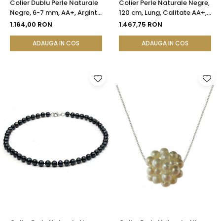
Colier Dublu Perle Naturale
Colier Perle Naturale Negre,
Negre, 6-7 mm, AA+, Argint
120 cm, Lung, Calitate AA+,
925 | KASKADDA®
Argint 925 | KASKADDA®
1.164,00 RON
1.467,75 RON
ADAUGA IN COS
ADAUGA IN COS