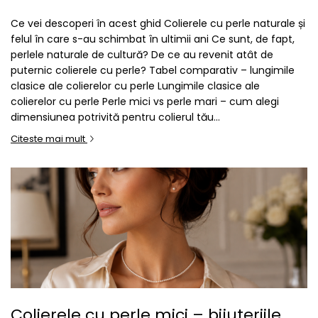
Seturi Perle cu Argint
Ce vei descoperi în acest ghid Colierele cu perle naturale și
Brățări cu Perle
felul în care s-au schimbat în ultimii ani Ce sunt, de fapt,
Pandantive cu Perle
perlele naturale de cultură? De ce au revenit atât de
puternic colierele cu perle? Tabel comparativ – lungimile
Brose cu Perle
clasice ale colierelor cu perle Lungimile clasice ale
colierelor cu perle Perle mici vs perle mari – cum alegi
dimensiunea potrivită pentru colierul tău...
Citeste mai mult
Colierele cu perle mici – bijuteriile