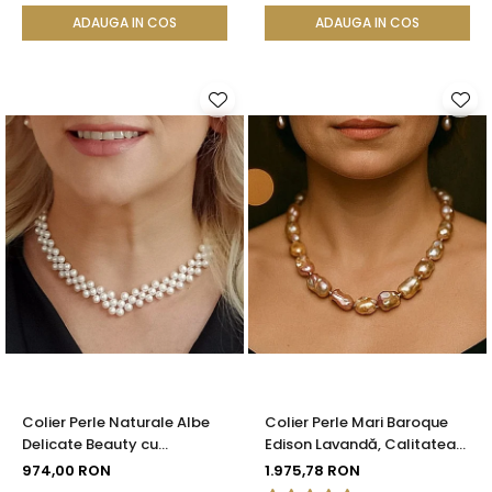
ADAUGA IN COS
ADAUGA IN COS
Colier Perle Naturale Albe
Colier Perle Mari Baroque
Delicate Beauty cu
Edison Lavandă, Calitatea
Închizătoare Argint |
AAA, Aur 14K | KASKADDA®
974,00 RON
1.975,78 RON
KASKADDA®