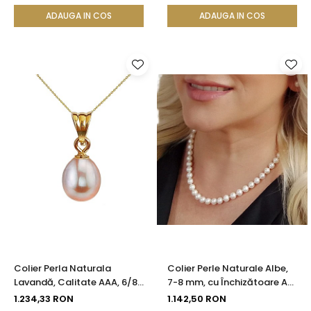
ADAUGA IN COS
ADAUGA IN COS
Colier Perla Naturala
Colier Perle Naturale Albe,
Lavandă, Calitate AAA, 6/8
7-8 mm, cu Închizătoare Aur
mm și Aur 14K (aur 585) |
14K (aur 585) | KASKADDA®
1.234,33 RON
1.142,50 RON
KASKADDA®