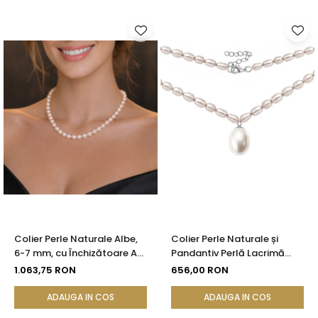
Colier Perle Naturale Albe,
Colier Perle Naturale și
6-7 mm, cu Închizătoare Aur
Pandantiv Perlă Lacrimă
14K (aur 585) | KASKADDA®
Albă Rară, Argint 925, Model
1.063,75 RON
656,00 RON
Princess | KASKADDA®
ADAUGA IN COS
ADAUGA IN COS