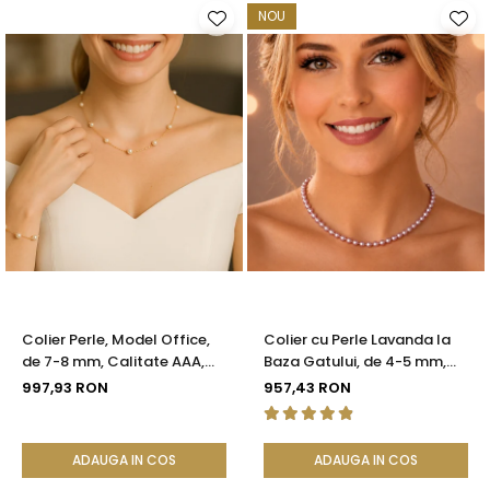
NOU
Colier Perle, Model Office,
Colier cu Perle Lavanda la
de 7-8 mm, Calitate AAA,
Baza Gatului, de 4-5 mm,
Aur 14K | KASKADDA®
Perle Rare, Calitate AAA+,
997,93 RON
957,43 RON
Aur 14K | KASKADDA®
ADAUGA IN COS
ADAUGA IN COS