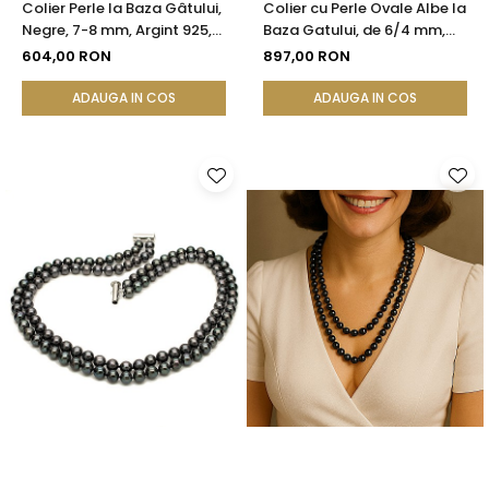
Colier Perle la Baza Gâtului,
Colier cu Perle Ovale Albe la
Negre, 7-8 mm, Argint 925,
Baza Gatului, de 6/4 mm,
Reglabil | KASKADDA®
Calitate AAA, Aur 14K |
604,00 RON
897,00 RON
KASKADDA®
ADAUGA IN COS
ADAUGA IN COS