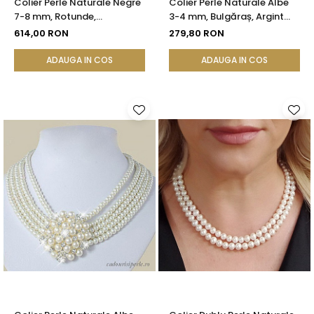
Colier Perle Naturale Negre
Colier Perle Naturale Albe
7-8 mm, Rotunde,
3-4 mm, Bulgăraș, Argint
Închizătoare Argint 925 |
925, Calitate AAA |
614,00 RON
279,80 RON
KASKADDA®
KASKADDA®
ADAUGA IN COS
ADAUGA IN COS