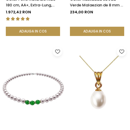
180 cm, AA+, Extra-Lung,
Verde Malaezian de 8 mm si
Argint 925 | KASKADDA®
Inchizatoare din Argint |
1.972,42 RON
234,00 RON
KASKADDA®
ADAUGA IN COS
ADAUGA IN COS