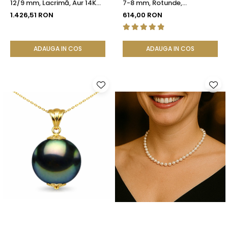
12/9 mm, Lacrimă, Aur 14K
7-8 mm, Rotunde,
(aur 585) | KASKADDA®
Închizătoare Argint 925 |
1.426,51 RON
614,00 RON
KASKADDA®
ADAUGA IN COS
ADAUGA IN COS