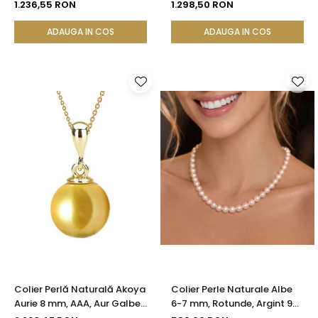
14K (aur 585) | KASKADDA®
Elegant | KASKADDA®
1.236,55 RON
1.298,50 RON
ADAUGA IN COS
ADAUGA IN COS
Colier Perlă Naturală Akoya
Colier Perle Naturale Albe
Aurie 8 mm, AAA, Aur Galben
6-7 mm, Rotunde, Argint 925
14K | KASKADDA®
| KASKADDA®