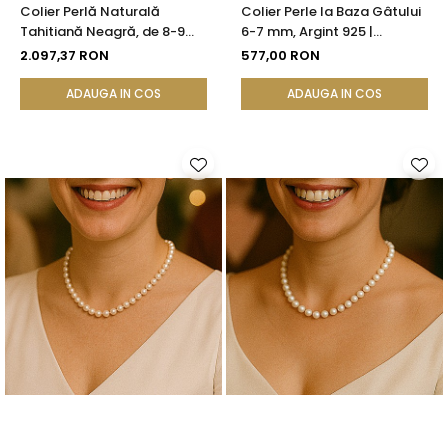
Colier Perlă Naturală
Colier Perle la Baza Gâtului
Tahitiană Neagră, de 8-9
6-7 mm, Argint 925 |
mm, AAA, Aur Galben 14K cu
KASKADDA®
2.097,37 RON
577,00 RON
Pandantiv | KASKADDA®
ADAUGA IN COS
ADAUGA IN COS