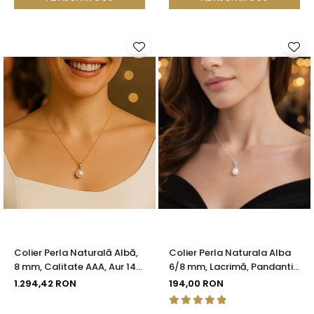
Colier Perla Naturală Albă,
Colier Perla Naturala Alba
8 mm, Calitate AAA, Aur 14K
6/8 mm, Lacrimă, Pandantiv
(aur 585) | KASKADDA®
Argint 925 | KASKADDA®
1.294,42 RON
194,00 RON