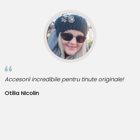
O bijuterie cu perle Akoya este alegerea ideală pentru
o gamă largă de ocazii: nuntă, întâlniri formale, office,
evenimente speciale sau petreceri. Aceste bijuterii își
păstrează valoarea în timp și reprezintă un cadou
memorabil.
Aflați mai multe despre perlele Akoya aici:
Perlele de Akoya –
Mărgăritare pescuite din apele Japoniei
Informatii despre structura interna a componentelor
din aur si argint utilizate in realizarea bijuteriilor
te originale!
Bijuteria perfecta pentru ziua perfe
Pentru a asigura functionalitatea optima, durabilitatea si
siguranta bijuteriilor, anumite componente esentiale sunt
Bianca Manea-Mocan
fabricate in conformitate cu standardele specifice
industriei. Astfel, inchizatorile din aur si argint, tortitele
cerceilor din aur si argint si zalele duble din aur si argint
includ in structura lor elemente interne realizate din aliaje
metalice comune.