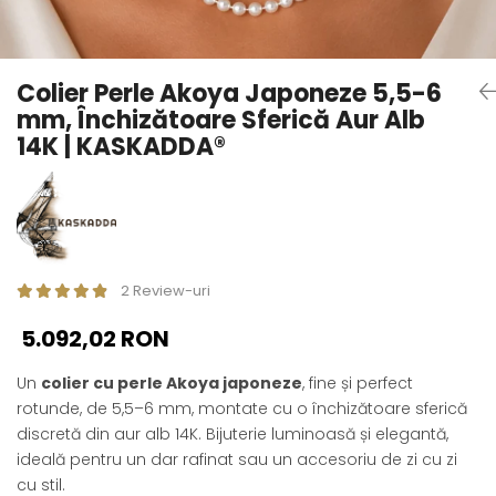
Seturi Perle cu Argint
Brățări cu Perle
Pandantive cu Perle
Colier Perle Akoya Japoneze 5,5-6
Brose cu Perle
mm, Închizătoare Sferică Aur Alb
14K | KASKADDA®
2 Review-uri
5.092,02 RON
Un
colier cu perle Akoya japoneze
, fine și perfect
rotunde, de 5,5–6 mm, montate cu o închizătoare sferică
discretă din aur alb 14K. Bijuterie luminoasă și elegantă,
ideală pentru un dar rafinat sau un accesoriu de zi cu zi
cu stil.