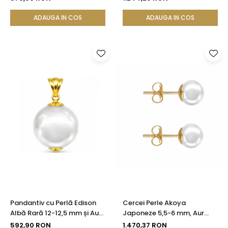
KASKADDA®
KASKADDA®
ADAUGA IN COS
ADAUGA IN COS
Pandantiv cu Perlă Edison
Cercei Perle Akoya
Albă Rară 12-12,5 mm și Aur
Japoneze 5,5-6 mm, Aur
Galben 14K (aur 585) |
Galben 14K, Tip Șurub -
592,90 RON
1.470,37 RON