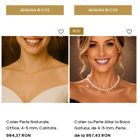
KASKADDA®
Calitate AAA+ | KASKADDA®
ADAUGA IN COS
ADAUGA IN COS
NOU
Colier Perle Naturale,
Colier cu Perle Albe la Baza
Office, 4-5 mm, Calitate
Gatului, de 4-5 mm, Perle
AAA, Aur 14K | KASKADDA®
Rare, Calitate AAA+, Aur 14K
984,37 RON
de la 957,43 RON