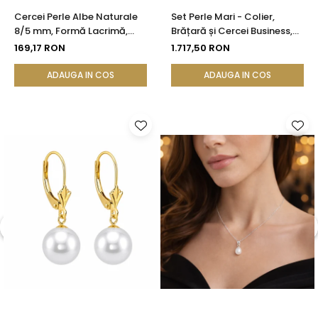
Cercei Perle Albe Naturale
Set Perle Mari - Colier,
8/5 mm, Formă Lacrimă,
Brățară și Cercei Business,
Tortiță Închisă, Argint 925 |
Argint 925, Perle Naturale
169,17 RON
1.717,50 RON
KASKADDA®
Albe Premium 8,5-9,5 mm |
KASKADDA®
ADAUGA IN COS
ADAUGA IN COS