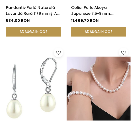
Pandantiv Perlă Naturală
Colier Perle Akoya
Lavandă Rară 11/9 mm și Aur
Japoneze 7,5-8 mm,
Galben 14K (aur 585) |
Calitate AAA, Închizătoare
534,00 RON
11.469,70 RON
KASKADDA®
Aur Galben 14K | KASKADDA®
ADAUGA IN COS
ADAUGA IN COS