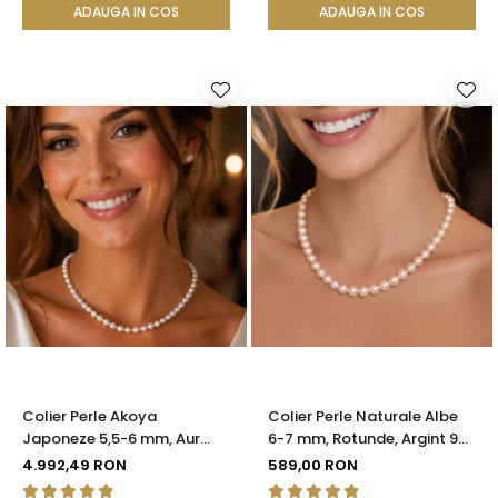
ADAUGA IN COS
ADAUGA IN COS
Colier Perle Akoya
Colier Perle Naturale Albe
Japoneze 5,5-6 mm, Aur
6-7 mm, Rotunde, Argint 925
Galben 14K cu Închizătoare
| KASKADDA®
4.992,49 RON
589,00 RON
Filigranată | KASKADDA®