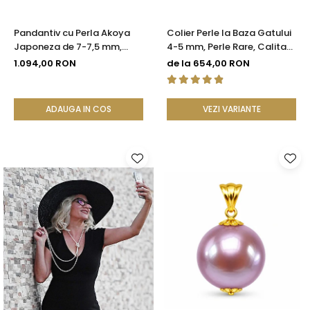
Pandantiv cu Perla Akoya
Colier Perle la Baza Gatului
Japoneza de 7-7,5 mm,
4-5 mm, Perle Rare, Calitate
Calitate AAA+ si Aur de 14k
AAA+, Argint 925 |
1.094,00 RON
de la 654,00 RON
KASKADDA®
ADAUGA IN COS
VEZI VARIANTE