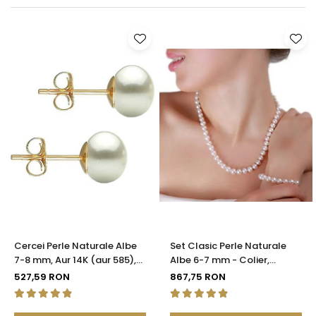
Seturi Perle cu Argint
Brățări cu Perle
Pandantive cu Perle
Brose cu Perle
Cercei Perle Naturale Albe
Set Clasic Perle Naturale
7-8 mm, Aur 14K (aur 585),
Albe 6-7 mm - Colier,
Calitatea AAA | KASKADDA®
Brățară și Cercei, Argint 925
527,59 RON
867,75 RON
| KASKADDA®