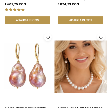
cm, Închizătoare Argint 925
Cercei, Aur Galben 14K |
1.467,75 RON
1.874,73 RON
| KASKADDA®
KASKADDA®
ADAUGA IN COS
ADAUGA IN COS
Cercei Perle Mari Baroque
Colier Perle Naturale Edison