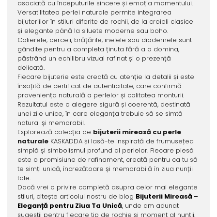
asociată cu începuturile sincere și emoția momentului.
Versatilitatea perlei naturale permite integrarea
bijuteriilor în stiluri diferite de rochii, de la croieli clasice
și elegante până la siluete moderne sau boho.
Colierele, cerceii, brățările, inelele sau diademele sunt
gândite pentru a completa ținuta fără a o domina,
păstrând un echilibru vizual rafinat și o prezență
delicată.
Fiecare bijuterie este creată cu atenție la detalii și este
însoțită de certificat de autenticitate, care confirmă
proveniența naturală a perlelor și calitatea monturii.
Rezultatul este o alegere sigură și coerentă, destinată
unei zile unice, în care eleganța trebuie să se simtă
natural și memorabil.
Explorează colecția de
bijuterii mireasă cu perle
naturale
KASKADDA și lasă-te inspirată de frumusețea
simplă și simbolismul profund al perlelor. Fiecare piesă
este o promisiune de rafinament, creată pentru ca tu să
te simți unică, încrezătoare și memorabilă în ziua nunții
tale.
Dacă vrei o privire completă asupra celor mai elegante
stiluri, citește articolul nostru de blog
Bijuterii Mireasă –
Eleganță pentru Ziua Ta Unică
, unde am adunat
sugestii pentru fiecare tip de rochie și moment al nunții.