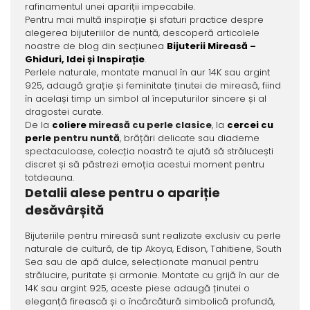
rafinamentul unei apariții impecabile.
Pentru mai multă inspirație și sfaturi practice despre
alegerea bijuteriilor de nuntă, descoperă articolele
noastre de blog din secțiunea
Bijuterii Mireasă –
Ghiduri, Idei și Inspirație
.
Perlele naturale, montate manual în aur 14K sau argint
925, adaugă grație și feminitate ținutei de mireasă, fiind
în același timp un simbol al începuturilor sincere și al
dragostei curate.
De la
coliere
mireasă cu perle clasice
, la
cercei cu
perle
pentru nuntă
, brățări delicate sau diademe
spectaculoase, colecția noastră te ajută să strălucești
discret și să păstrezi emoția acestui moment pentru
totdeauna.
Detalii alese pentru o apariție
desăvârșită
Bijuteriile pentru mireasă sunt realizate exclusiv cu perle
naturale de cultură, de tip Akoya, Edison, Tahitiene, South
Sea sau de apă dulce, selecționate manual pentru
strălucire, puritate și armonie. Montate cu grijă în aur de
14K sau argint 925, aceste piese adaugă ținutei o
eleganță firească și o încărcătură simbolică profundă,