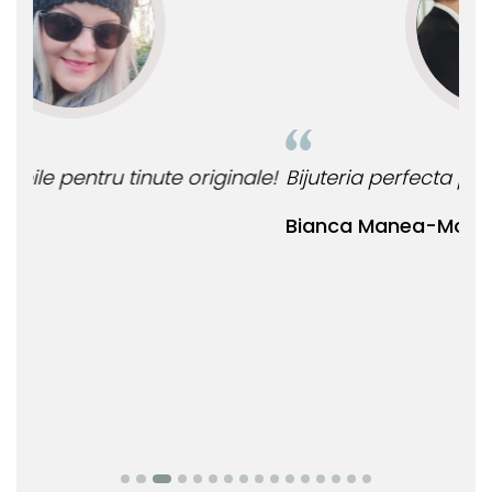
le!
Bijuteria perfecta pentru ziua perfecta!
O b
ata
Bianca Manea-Mocan
oca
Nic