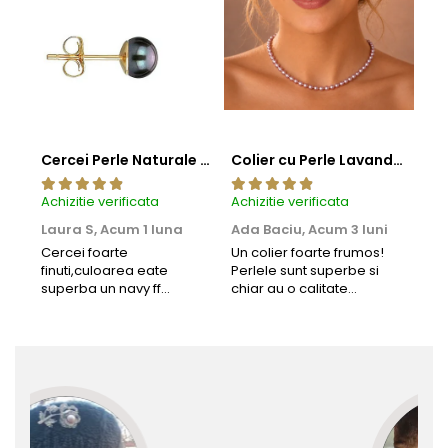
Cercei Perle Naturale Negre 5-6 mm, Buton AAA, Aur 14K (aur 585), Tip Șurub | KASKADDA®
Colier cu Perle Lavanda la Baza Gatului, de 4-5 mm, Perle Rare, Calitate AAA+, Aur 14K | KASKADDA®
Achizitie verificata
Achizitie verificata
Achi
Laura S,
Acum 1 luna
Ada Baciu,
Acum 3 luni
Mun
Acu
Cercei foarte
Un colier foarte frumos!
finuti,culoarea eate
Perlele sunt superbe si
Bun
superba un navy ff
chiar au o calitate
cu b
frumos.Lucrati bine,cu
extraordinara.
sup
siguranta am sa revin pt
deca
mai multe comenzi.❤️
Rec