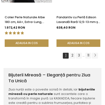
Colier Perle Naturale Albe
Pandantiv cu Perlă Edison
180 cm, AA+, Extra-Lung,
Lavandă Rară 12,5-13 mm și
Argint 925 | KASKADDA®
Aur Galben 14K (aur 585) |
1.972,42 RON
638,40 RON
KASKADDA®
ADAUGA IN COS
ADAUGA IN COS
1
2
3
11
...
Bijuterii Mireasă – Eleganță pentru Ziua
Ta Unică
Ziua nunții este o poveste scrisă în detalii, iar
bijuteriile
mireasă cu perle naturale
sunt accentele care o
transformă în magie pură. La KASKADDA, fiecare bijuterie
este creată pentru a sublinia frumusețea, puritatea și