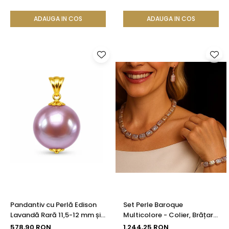
ADAUGA IN COS
ADAUGA IN COS
Pandantiv cu Perlă Edison
Set Perle Baroque
Lavandă Rară 11,5-12 mm și
Multicolore - Colier, Brățară
Aur 14K (aur 585) |
și Cercei, Argint 925 |
578,90 RON
1.244,25 RON