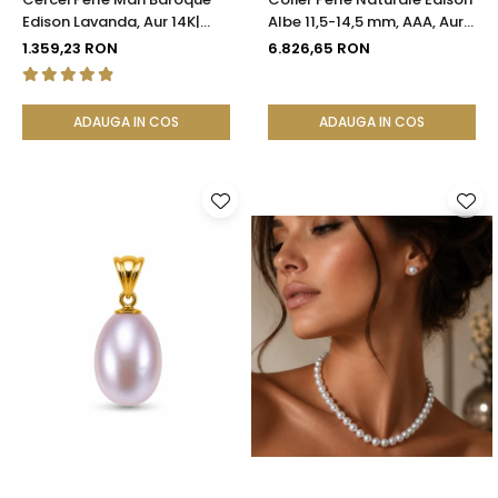
Edison Lavanda, Aur 14K|
Albe 11,5-14,5 mm, AAA, Aur
KASKADDA®
Galben 14K | KASKADDA®
1.359,23 RON
6.826,65 RON
ADAUGA IN COS
ADAUGA IN COS