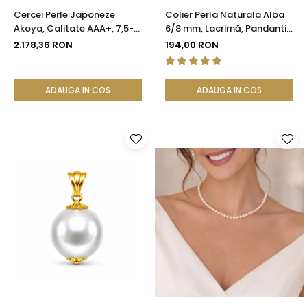
Cercei Perle Japoneze
Colier Perla Naturala Alba
Akoya, Calitate AAA+, 7,5-8
6/8 mm, Lacrimă, Pandantiv
mm și Aur Galben 14K |
Argint 925 | KASKADDA®
2.178,36 RON
194,00 RON
KASKADDA®
ADAUGA IN COS
ADAUGA IN COS