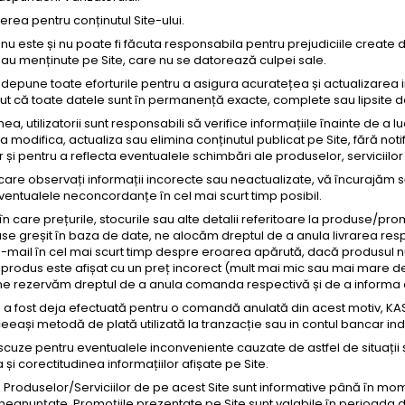
rea pentru conținutul Site-ului.
u este și nu poate fi făcuta responsabila pentru prejudiciile create 
sau menținute pe Site, care nu se datorează culpei sale.
epune toate eforturile pentru a asigura acuratețea și actualizarea in
t că toate datele sunt în permanență exacte, complete sau lipsite de
, utilizatorii sunt responsabili să verifice informațiile înainte de a l
a modifica, actualiza sau elimina conținutul publicat pe Site, fără no
lor și pentru a reflecta eventualele schimbări ale produselor, serviciilor
 care observați informații incorecte sau neactualizate, vă încurajăm 
entualele neconcordanțe în cel mai scurt timp posibil.
 în care prețurile, stocurile sau alte detalii referitoare la produse/prom
duse greșit în baza de date, ne alocăm dreptul de a anula livrarea re
-mail în cel mai scurt timp despre eroarea apărută, dacă produsul nu s
produs este afișat cu un preț incorect (mult mai mic sau mai mare de
ne rezervăm dreptul de a anula comanda respectivă și de a informa cli
 a fost deja efectuată pentru o comandă anulată din acest motiv, KAS
eeași metodă de plată utilizată la tranzacție sau in contul bancar indi
cuze pentru eventualele inconveniente cauzate de astfel de situații
și corectitudinea informațiilor afișate pe Site.
e Produselor/Serviciilor de pe acest Site sunt informative până în mome
 neanunțate. Promoțiile prezentate pe Site sunt valabile în perioada