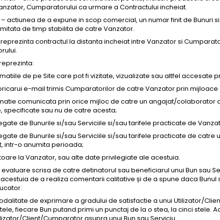
anzator, Cumparatorului ca urmare a Contractului incheiat.
actiunea de a expune in scop comercial, un numar finit de Bunuri si/sa
mitata de timp stabilita de catre Vanzator.
reprezinta contractul la distanta incheiat intre Vanzator si Cumparato
ului.
reprezinta:
matiile de pe Site care pot fi vizitate, vizualizate sau altfel accesate 
oricarui e-mail trimis Cumparatorilor de catre Vanzator prin mijloace 
rmatie comunicata prin orice mijloc de catre un angajat/colaborator a
, specificate sau nu de catre acesta;
legate de Bunurile si/sau Serviciile si/sau tarifele practicate de Vanz
legate de Bunurile si/sau Serviciile si/sau tarifele practicate de catr
t, intr-o anumita perioada;
toare la Vanzator, sau alte date privilegiate ale acestuia.
 evaluare scrisa de catre detinatorul sau beneficiarul unui Bun sau S
 acestuia de a realiza comentarii calitative și de a spune daca Bunul 
ucator.
odalitate de exprimare a gradului de satisfactie a unui Utilizator/Cl
ele, fiecare Bun putand primi un punctaj de la o stea, la cinci stele. 
ilizator/Client/Cumparator asupra unui Bun sau Serviciu.