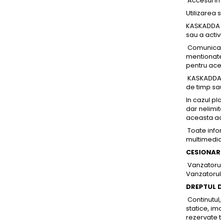
Accesul in
Utilizarea 
KASKADDA is
sau a activ
Comunicare
mentionate 
pentru ace
KASKADDA p
de timp sau
In cazul pl
dar nelimi
aceasta ac
Toate infor
multimedia 
CESIONAR
Vanzatorul
Vanzatorul
DREPTUL D
Continutul,
statice, im
rezervate t