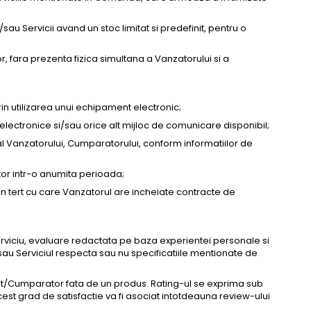
u Servicii avand un stoc limitat si predefinit, pentru o
r, fara prezenta fizica simultana a Vanzatorului si a
prin utilizarea unui echipament electronic;
electronice si/sau orice alt mijloc de comunicare disponibil;
l Vanzatorului, Cumparatorului, conform informatiilor de
ator intr-o anumita perioada;
e un tert cu care Vanzatorul are incheiate contracte de
erviciu, evaluare redactata pe baza experientei personale si
sau Serviciul respecta sau nu specificatiile mentionate de
ient/Cumparator fata de un produs. Rating-ul se exprima sub
Acest grad de satisfactie va fi asociat intotdeauna review-ului