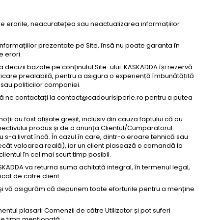
de erorile, neacuratețea sau neactualizarea informațiilor
formațiilor prezentate pe Site, însă nu poate garanta în
 erori.
ua decizii bazate pe conținutul Site-ului. KASKADDA își rezervă
tificare prealabilă, pentru a asigura o experiență îmbunătățită
 sau politicilor companiei.
să ne contactați la
contact@cadourisiperle.ro
pentru a putea
oții au fost afișate greșit, inclusiv din cauza faptului că au
spectivului produs și de a anunța Clientul/Cumparatorul
-a livrat încă. În cazul în care, dintr-o eroare tehnică sau
cât valoarea reală), iar un client plasează o comandă la
entul în cel mai scurt timp posibil.
KADDA va returna suma achitată integral, în termenul legal,
cat de catre client.
 și vă asigurăm că depunem toate eforturile pentru a menține
ntul plasarii Comenzii de către Utilizator și pot suferi
 de timp menționată.