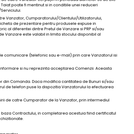
 Taiat poate fi mentinut si in conditiile unei reduceri
/Serviciului.
re Vanzator, Cumparatorului/Clientului/Utilizatorului,
eticheta de prezentare pentru produsele expuse in
ric al diferentei dintre Pretul de Vanzare si PRP si/sau
de Vanzare este valabil in limita stocului disponibil al
e comunicare (telefonic sau e-mail) prin care Vanzatorul isi
 informare si nu reprezinta acceptarea Comenzii. Aceasta
ilor din Comanda. Daca modifica cantitatea de Bunuri si/sau
l de telefon puse la dispozitia Vanzatorului la efectuarea
rii de catre Cumparator de la Vanzator, prin intermediul
 baza Contractului, in completarea acestuia fiind certificatul
chizitionate.