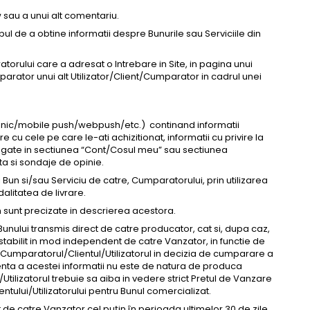
sau a unui alt comentariu.
ul de a obtine informatii despre Bunurile sau Serviciile din
torului care a adresat o Intrebare in Site, in pagina unui
parator unui alt Utilizator/Client/Cumparator in cadrul unei
fonic/mobile push/webpush/etc.) continand informatii
cu cele pe care le-ati achizitionat, informatii cu privire la
adaugate in sectiunea “Cont/Cosul meu” sau sectiunea
ta si sondaje de opinie.
n si/sau Serviciu de catre, Cumparatorului, prin utilizarea
alitatea de livrare.
cum sunt precizate in descrierea acestora.
nului transmis direct de catre producator, cat si, dupa caz,
nd stabilit in mod independent de catre Vanzator, in functie de
ni Cumparatorul/Clientul/Utilizatorul in decizia de cumparare a
enta a acestei informatii nu este de natura de produca
Utilizatorul trebuie sa aiba in vedere strict Pretul de Vanzare
tului/Utilizatorului pentru Bunul comercializat.
t de catre Vanzator cel puțin în perioada ultimelor 30 de zile