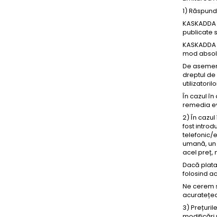
1) Răspunde
KASKADDA n
publicate 
KASKADDA d
mod absolu
De asemenea
dreptul de 
utilizatori
În cazul în
remedia ev
2) În cazul
fost intro
telefonic/e
umană, un 
acel preț, 
Dacă plata
folosind ac
Ne cerem s
acuratețea 
3) Prețuril
modificări