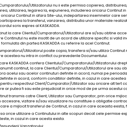
Cumparatorului/Utilizatorului nu ii este permisa copierea, distribuirea,
rarea, utilizarea, legarea la, expunerea, includerea oricarui Continut i
 oricarui Continut in afara Site-ului, indepartarea insemnelor care s
articiparea la transferul, vanzarea, distributia unor materiale realiz
cordul scris expres al KASKADDA.
nut la care Clientul/Cumparatorul/Utilizatorul are si/sau obtine acces
re Continutul nu este insotit de un acord de utilizare specific si valid i
 formulata din partea KASKADDA cu referire la acel Continut.
umparatorul/Utilizatorul poate copia, transfera si/sau utiliza Contin
re acestea nu intra in conflict cu prevederile Documentului.
 care KASKADDA confera Clientului/Cumparatorului/Utilizatorului dreptu
n anumit continut, la care Clientul/Cumparatorul/Utilizatorul are sau 
a acelui sau acelor continuturi definite in acord, numai pe perioada 
efinite in acord, conform conditiilor definite, in cazul in care acest
ntru respectivul Client/Cumparator/Utilizator sau oricare alt tert ca
are ar putea fi sau este prejudiciat in orice mod de pe urma acestui co
inut transmis catre Client, Utilizator sau Cumparator, prin orice mijl
 accesare, vizitare si/sau vizualizare nu constituie o obligatie cont
re a mijlocit transferul de Continut, in cazul in care aceasta exista, 
isa orice utilizare a Continutului in alte scopuri decat cele permise 
oteste, in cazul in care acesta exista.
răspunderii Vanzatorului: