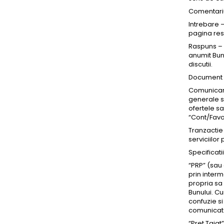
Comentariu
Intrebare –
pagina res
Raspuns – i
anumit Bun.
discutii.
Document –
Comunicari
generale si
ofertele s
“Cont/Favo
Tranzactie
serviciilor
Specificati
“PRP” (sau
prin interm
propria sa 
Bunului. C
confuzie si
comunicat d
“Pret Taiat