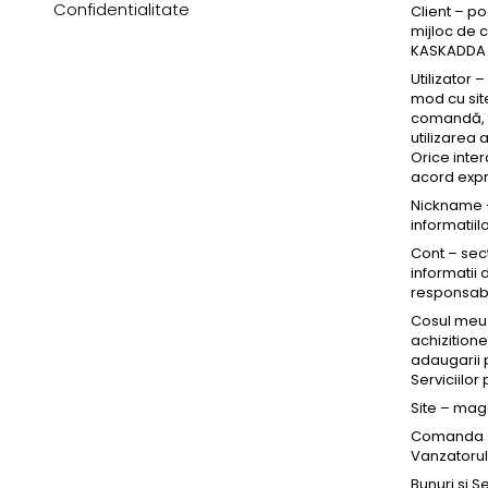
Confidentialitate
Client – po
Seturi Perle cu Argint
mijloc de c
Brățări cu Perle
KASKADDA si
Pandantive cu Perle
Utilizator 
mod cu site
Brose cu Perle
comandă, un
utilizarea 
Orice inter
acord expre
Nickname –
informatiil
Cont – sec
informatii 
responsabil
Cosul meu 
achizitione
adaugarii p
Serviciilo
Site – mag
Comanda – 
Vanzatorulu
Bunuri si S