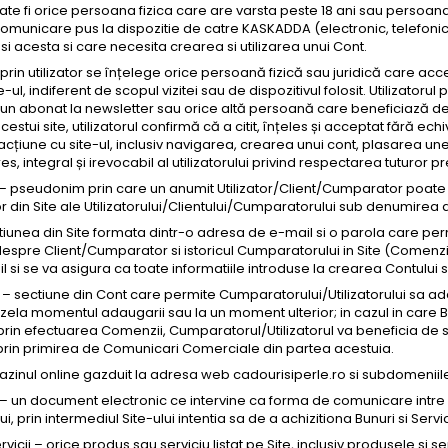
ate fi orice persoana fizica care are varsta peste 18 ani sau persoan
omunicare pus la dispozitie de catre KASKADDA (electronic, telefonic, 
 acesta si care necesita crearea si utilizarea unui Cont.
– prin utilizator se înțelege orice persoană fizică sau juridică care a
-ul, indiferent de scopul vizitei sau de dispozitivul folosit. Utilizatorul
 abonat la newsletter sau orice altă persoană care beneficiază de ser
acestui site, utilizatorul confirmă că a citit, înțeles și acceptat fără ec
acțiune cu site-ul, inclusiv navigarea, crearea unui cont, plasarea unei
s, integral și irevocabil al utilizatorului privind respectarea tuturor p
 pseudonim prin care un anumit Utilizator/Client/Cumparator poate 
or din Site ale Utilizatorului/Clientului/Cumparatorului sub denumirea 
tiunea din Site formata dintr-o adresa de e-mail si o parola care pe
despre Client/Cumparator si istoricul Cumparatorului in Site (Comenzi, fac
 si se va asigura ca toate informatiile introduse la crearea Contului 
– sectiune din Cont care permite Cumparatorului/Utilizatorului sa ad
zela momentul adaugarii sau la un moment ulterior; in cazul in care B
rin efectuarea Comenzii, Cumparatorul/Utilizatorul va beneficia de se
r prin primirea de Comunicari Comerciale din partea acestuia.
azinul online gazduit la adresa web cadourisiperle.ro si subdomeniil
un document electronic ce intervine ca forma de comunicare intre 
i, prin intermediul Site-ului intentia sa de a achizitiona Bunuri si Servic
ervicii – orice produs sau serviciu listat pe Site, inclusiv produsele s