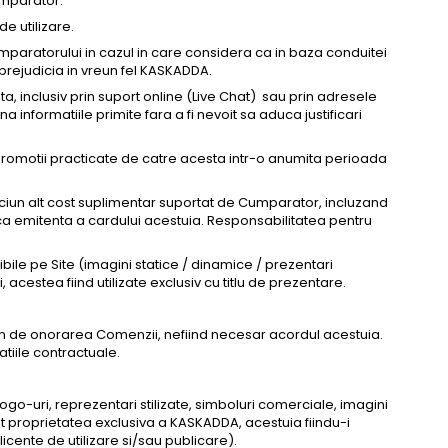
umparator.
e utilizare.
Cumparatorului in cazul in care considera ca in baza conduitei
a prejudicia in vreun fel KASKADDA.
, inclusiv prin suport online (Live Chat) sau prin adresele
 informatiile primite fara a fi nevoit sa aduca justificari
promotii practicate de catre acesta intr-o anumita perioada
niciun alt cost suplimentar suportat de Cumparator, incluzand
a emitenta a cardului acestuia. Responsabilitatea pentru
ibile pe Site (imagini statice / dinamice / prezentari
acestea fiind utilizate exclusiv cu titlu de prezentare.
tin de onorarea Comenzii, nefiind necesar acordul acestuia.
tiile contractuale.
ogo-uri, reprezentari stilizate, simboluri comerciale, imagini
nt proprietatea exclusiva a KASKADDA, acestuia fiindu-i
licente de utilizare si/sau publicare).