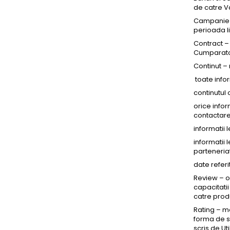
de catre V
Campanie – 
perioada li
Contract – 
Cumparator
Continut – 
toate infor
continutul 
orice info
contactare
informatii 
informatii 
parteneria
date referi
Review – o
capacitatii
catre prod
Rating – m
forma de st
scris de Ut