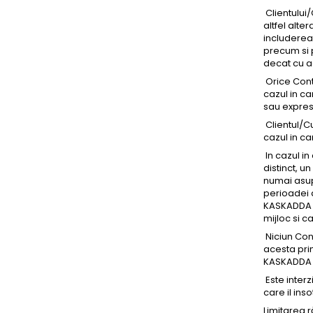
Clientului/
altfel alte
includerea
precum si p
decat cu a
Orice Conti
cazul in ca
sau expres
Clientul/C
cazul in ca
In cazul in
distinct, u
numai asupr
perioadei d
KASKADDA pe
mijloc si c
Niciun Cont
acesta prin
KASKADDA ca
Este interz
care il ins
Limitarea 