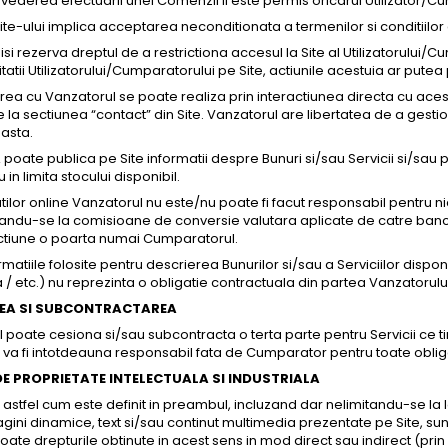
 vederea efectuarii unei Comenzii ii este permis oricarui Utilizator/C
site-ului implica acceptarea neconditionata a termenilor si conditiilor d
i rezerva dreptul de a restrictiona accesul la Site al Utilizatorului/
itatii Utilizatorului/Cumparatorului pe Site, actiunile acestuia ar pute
a cu Vanzatorul se poate realiza prin interactiunea directa cu acesta
la sectiunea “contact” din Site. Vanzatorul are libertatea de a gestiona
asta.
oate publica pe Site informatii despre Bunuri si/sau Servicii si/sau 
 in limita stocului disponibil.
atilor online Vanzatorul nu este/nu poate fi facut responsabil pentru 
tandu-se la comisioane de conversie valutara aplicate de catre banc
tiune o poarta numai Cumparatorul.
matiile folosite pentru descrierea Bunurilor si/sau a Serviciilor dispon
/ etc.) nu reprezinta o obligatie contractuala din partea Vanzatorului, 
EA SI SUBCONTRACTAREA
 poate cesiona si/sau subcontracta o terta parte pentru Servicii ce 
 va fi intotdeauna responsabil fata de Cumparator pentru toate obliga
E PROPRIETATE INTELECTUALA SI INDUSTRIALA
 astfel cum este definit in preambul, incluzand dar nelimitandu-se la l
agini dinamice, text si/sau continut multimedia prezentate pe Site, su
oate drepturile obtinute in acest sens in mod direct sau indirect (prin 