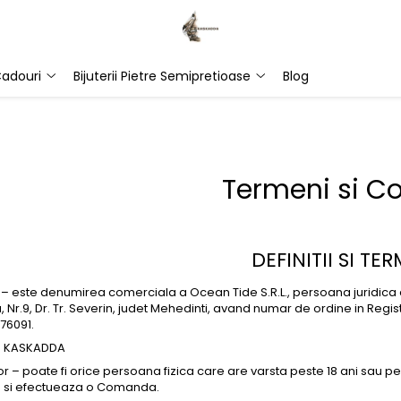
adouri
Bijuterii Pietre Semipretioase
Blog
Termeni si Co
DEFINITII SI TE
 este denumirea comerciala a Ocean Tide S.R.L., persoana juridica de
 Nr.9, Dr. Tr. Severin, judet Mehedinti, avand numar de ordine in Reg
76091.
– KASKADDA
– poate fi orice persoana fizica care are varsta peste 18 ani sau pers
te si efectueaza o Comanda.