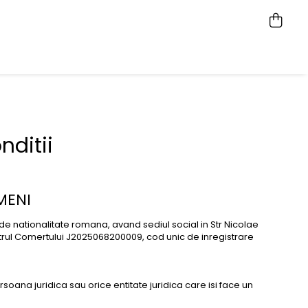
nditii
RMENI
 nationalitate romana, avand sediul social in Str Nicolae
istrul Comertului J2025068200009, cod unic de inregistrare
oana juridica sau orice entitate juridica care isi face un