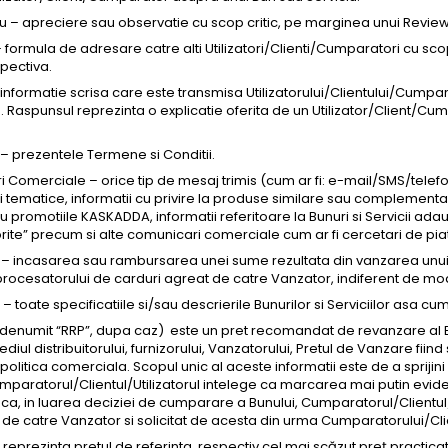
 – apreciere sau observatie cu scop critic, pe marginea unui Review 
 formula de adresare catre alti Utilizatori/Clienti/Cumparatori cu scop
pectiva.
nformatie scrisa care este transmisa Utilizatorului/Clientului/Cumpara
 Raspunsul reprezinta o explicatie oferita de un Utilizator/Client/Cum
 prezentele Termene si Conditii.
 Comerciale – orice tip de mesaj trimis (cum ar fi: e-mail/SMS/tele
 tematice, informatii cu privire la produse similare sau complementare 
au promotiile KASKADDA, informatii referitoare la Bunuri si Servicii 
rite” precum si alte comunicari comerciale cum ar fi cercetari de pia
 – incasarea sau rambursarea unei sume rezultata din vanzarea unui Bu
 procesatorului de carduri agreat de catre Vanzator, indiferent de mod
i – toate specificatiile si/sau descrierile Bunurilor si Serviciilor asa 
 denumit “RRP”, dupa caz) este un pret recomandat de revanzare al Bu
ediul distribuitorului, furnizorului, Vanzatorului, Pretul de Vanzare fii
politica comerciala. Scopul unic al aceste informatii este de a spriji
umparatorul/Clientul/Utilizatorul intelege ca marcarea mai putin evid
 ca, in luarea deciziei de cumparare a Bunului, Cumparatorul/Clientul/
e catre Vanzator si solicitat de acesta din urma Cumparatorului/Clien
” reprezinta pretul de referinta, respectiv cel mai scăzut preț practica