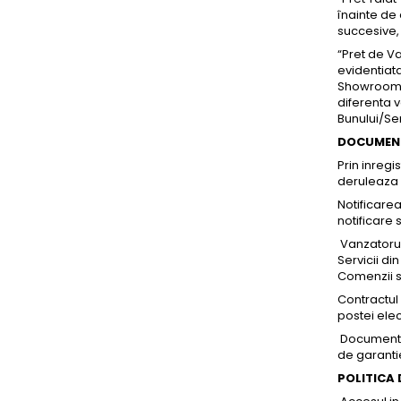
înainte de 
succesive, t
“Pret de Va
evidentiat
Showroom-ur
diferenta v
Bunului/Ser
DOCUMEN
Prin inreg
deruleaza 
Notificare
notificare 
Vanzatorul
Servicii d
Comenzii s
Contractul
postei elec
Documentul 
de garantie
POLITICA 