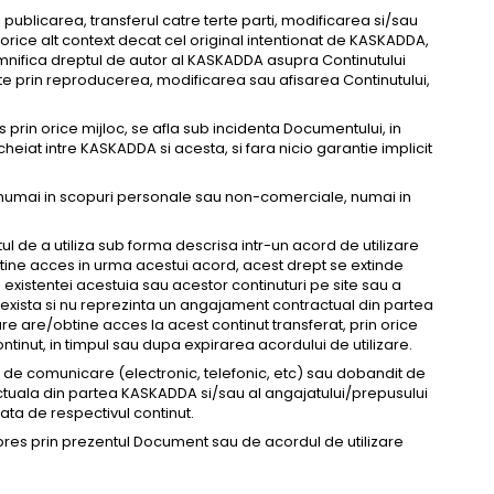
 publicarea, transferul catre terte parti, modificarea si/sau
n orice alt context decat cel original intentionat de KASKADDA,
emnifica dreptul de autor al KASKADDA asupra Continutului
ate prin reproducerea, modificarea sau afisarea Continutului,
 prin orice mijloc, se afla sub incidenta Documentului, in
ncheiat intre KASKADDA si acesta, si fara nicio garantie implicit
ut numai in scopuri personale sau non-comerciale, numai in
l de a utiliza sub forma descrisa intr-un acord de utilizare
obtine acces in urma acestui acord, acest drept se extinde
existentei acestuia sau acestor continuturi pe site sau a
ea exista si nu reprezinta un angajament contractual din partea
re are/obtine acces la acest continut transferat, prin orice
ntinut, in timpul sau dupa expirarea acordului de utilizare.
oc de comunicare (electronic, telefonic, etc) sau dobandit de
ractuala din partea KASKADDA si/sau al angajatului/prepusului
fata de respectivul continut.
expres prin prezentul Document sau de acordul de utilizare