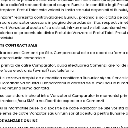
data aplicării reducerii de pret asupra Bunului. In conditiile legii, Pretul
reptate. Pretul Taiat este valabil in limita stocului disponibil al Bunului
nzare” reprezinta contravaloarea Bunului, pretinsa si solicitata de cat
a corespunzator acestora in pagina de produs din Site, respectiv in 
i. Vanzatorul poate afisa distinct, intr-un mod vizibil, cuantumul valo
alorica ori procentuala dintre Pretul de Vanzare si Pretul Taiat. Pretul 
viciului.
TE CONTRACTUALE
istrarea unei Comenzi pe Site, Cumparatorul este de acord cu forma d
operatiunile comerciale.
a primita de catre Cumparator, dupa efectuarea Comenzii are rol de
se face electronic (e-mail) sau telefonic.
 isi rezerva dreptul de a modifica cantitatea Bunurilor si/sau Servici
in Comanda va anunta Cumparatorul la adresa de e-mail sau la numaru
i va returna suma achitata.
 se considera incheiat intre Vanzator si Cumparator in momentul primi
tronice si/sau SMS a notificarii de expediere a Comenzii.
si informatiile puse la dispozitie de catre Vanzator pe Site vor sta la
 emis de catre Vanzator sau un furnizor al acestuia pentru Bunurile a
DE VANZARE ONLINE