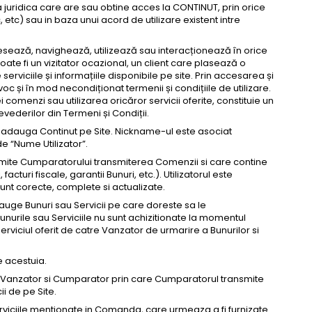
a juridica care are sau obtine acces la CONTINUT, prin orice
etc) sau in baza unui acord de utilizare existent intre
ccesează, navighează, utilizează sau interacționează în orice
 poate fi un vizitator ocazional, un client care plasează o
viciile și informațiile disponibile pe site. Prin accesarea și
hivoc și în mod necondiționat termenii și condițiile de utilizare.
 comenzi sau utilizarea oricăror servicii oferite, constituie un
revederilor din Termeni și Condiții.
adauga Continut pe Site. Nickname-ul este asociat
de “Nume Utilizator”.
rmite Cumparatorului transmiterea Comenzii si care contine
turi fiscale, garantii Bunuri, etc.). Utilizatorul este
sunt corecte, complete si actualizate.
auge Bunuri sau Servicii pe care doreste sa le
unurile sau Serviciile nu sunt achizitionate la momentul
rviciul oferit de catre Vanzator de urmarire a Bunurilor si
e acestuia.
Vanzator si Cumparator prin care Cumparatorul transmite
ii de pe Site.
i serviciile mentionate in Comanda, care urmeaza a fi furnizate