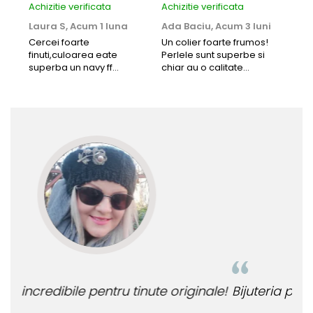
Achizitie verificata
Achizitie verificata
Achi
Laura S,
Acum 1 luna
Ada Baciu,
Acum 3 luni
Mun
Acu
Cercei foarte
Un colier foarte frumos!
finuti,culoarea eate
Perlele sunt superbe si
Bun
superba un navy ff
chiar au o calitate
cu b
frumos.Lucrati bine,cu
extraordinara.
sup
siguranta am sa revin pt
deca
mai multe comenzi.❤️
Rec
le!
Bijuteria perfecta pentru ziua perfecta!
O b
ata