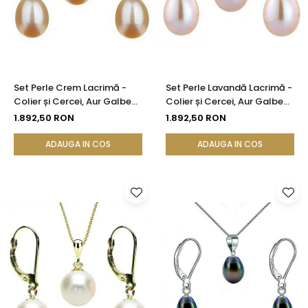
Set Perle Crem Lacrimă -
Set Perle Lavandă Lacrimă -
Colier și Cercei, Aur Galben
Colier și Cercei, Aur Galben
14K, Perle Naturale 5/8 mm |
14K, Perle Naturale 5/8 mm |
1.892,50 RON
1.892,50 RON
KASKADDA®
KASKADDA®
ADAUGA IN COS
ADAUGA IN COS