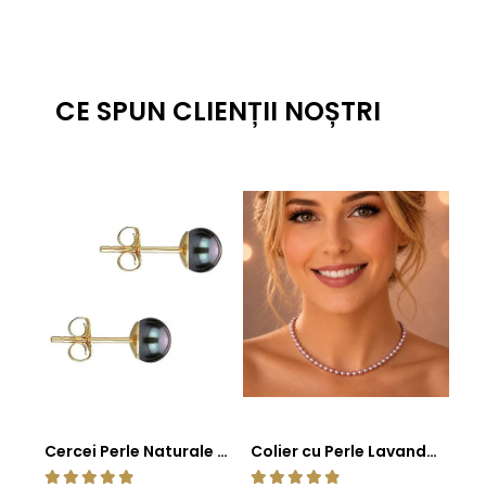
CE SPUN CLIENȚII NOȘTRI
Cercei Perle Naturale Negre 5-6 mm, Buton AAA, Aur 14K (aur 585), Tip Șurub | KASKADDA®
Colier cu Perle Lavanda la Baza Gatului, de 4-5 mm, Perle Rare, Calitate AAA+, Aur 14K | KASKADDA®