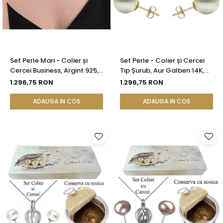
Set Perle Mari - Colier și
Set Perle - Colier și Cercei
Cercei Business, Argint 925,
Tip Șurub, Aur Galben 14K,
Perle Albe Premium 8,5-9,5
Perle Albe Premium 8 mm |
1.296,75 RON
1.296,75 RON
mm | KASKADDA®
KASKADDA®
ADAUGA IN COS
ADAUGA IN COS