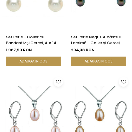
Set Perle - Colier cu
Set Perle Negru-Albăstrui
Pandantiv și Cercei, Aur 14K,
Lacrimă - Colier și Cercei,
Perle Naturale Albe 8 mm |
Argint Rodiat 925, Perle
1.967,50 RON
294,38 RON
KASKADDA®
Naturale 5/8 mm |
KASKADDA®
ADAUGA IN COS
ADAUGA IN COS