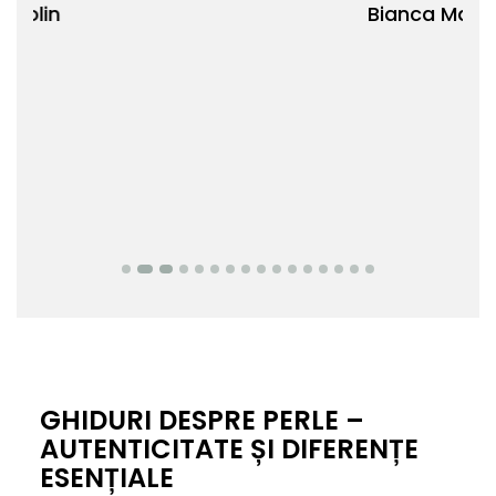
Bianca Manea-Mocan
oca
Nic
GHIDURI DESPRE PERLE –
AUTENTICITATE ȘI DIFERENȚE
ESENȚIALE