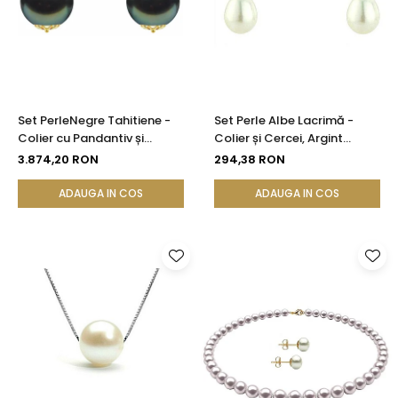
Seturi Perle cu Argint
Brățări cu Perle
Pandantive cu Perle
Brose cu Perle
Set PerleNegre Tahitiene -
Set Perle Albe Lacrimă -
Colier cu Pandantiv și
Colier și Cercei, Argint
Cercei, Aur Galben 14K, Perle
Rodiat 925, Perle Naturale
3.874,20 RON
294,38 RON
Naturale 8-9 mm, Calitate
5/8 mm | KASKADDA®
AAA | KASKADDA®
ADAUGA IN COS
ADAUGA IN COS