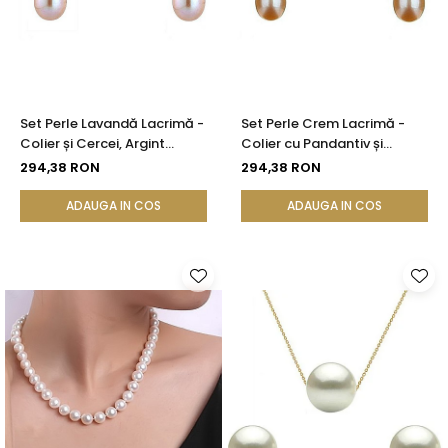
Set Perle Lavandă Lacrimă -
Set Perle Crem Lacrimă -
Colier și Cercei, Argint
Colier cu Pandantiv și
Rodiat 925, Perle Naturale
Cercei, Argint 925, Perle
294,38 RON
294,38 RON
5/8 mm | KASKADDA®
Naturale 5/8 mm |
KASKADDA®
ADAUGA IN COS
ADAUGA IN COS