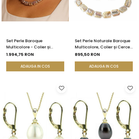
Set Perle Baroque
Set Perle Naturale Baroque
Multicolore - Colier și
Multicolore, Colier și Cercei ,
Cercei, Aur Galben 14K |
Argint 925 | KASKADDA®
1.994,75 RON
895,50 RON
KASKADDA®
ADAUGA IN COS
ADAUGA IN COS