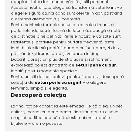
adaptabilitatea lor la orice vârstă și stil personal.
Această neutralitate elegantă transformă seturile într-o
alegere sigură atunci când sunt oferite în dar, păstrând
o estetică atemporală și coerentă.
Pentru contexte formale, seturile realizate din aur, cu
perle rotunde sau în formă de lacrimă, adaugă o notă
de distincție bine definită. Perlele naturale utilizate sunt
rezistente și potrivite pentru purtare frecventă, astfel
încât bijuteriile să poată fi purtate cu încredere, zi de zi,
păstrându-și frumusețea și valoarea în timp.
Dacă îți dorești un plus de strălucire și rafinament,
explorează colecția noastră de
seturi perle cu aur
,
ideală pentru momente speciale.
Pentru un stil delicat, potrivit pentru fiecare zi, descoperă
selecția de
seturi perle cu argint
– o alegere
feminină, simplă și elegantă.
Descoperă colecția
La final, tot ce contează este emoția. Fie că alegi un set
colier și cercei cu perle pentru tine sau pentru cineva
drag, ai certitudinea că dăruiești mai mult decât o
bijuterie – oferi o poveste.