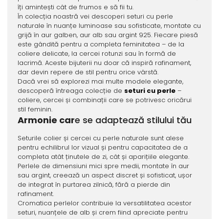
îți amintești cât de frumos e să fii tu.
În colecția noastră vei descoperi seturi cu perle
naturale în nuanțe luminoase sau sofisticate, montate cu
grijă în aur galben, aur alb sau argint 925. Fiecare piesă
este gândită pentru a completa feminitatea – de la
coliere delicate, la cercei rotunzi sau în formă de
lacrimă. Aceste bijuterii nu doar că inspiră rafinament,
dar devin repere de stil pentru orice vârstă.
Dacă vrei să explorezi mai multe modele elegante,
descoperă întreaga colecție de
seturi cu perle
–
coliere, cercei și combinații care se potrivesc oricărui
stil feminin.
Armonie car
e se adaptează stilului tău
Seturile colier și cercei cu perle naturale sunt alese
pentru echilibrul lor vizual și pentru capacitatea de a
completa atât ținutele de zi, cât și aparițiile elegante.
Perlele de dimensiuni mici spre medii, montate în aur
sau argint, creează un aspect discret și sofisticat, ușor
de integrat în purtarea zilnică, fără a pierde din
rafinament.
Cromatica perlelor contribuie la versatilitatea acestor
seturi, nuanțele de alb și crem fiind apreciate pentru