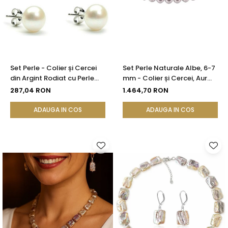
Set Perle - Colier și Cercei
Set Perle Naturale Albe, 6-7
din Argint Rodiat cu Perle
mm - Colier și Cercei, Aur
Albe Premium 10 mm |
Galben 14K | KASKADDA®
287,04 RON
1.464,70 RON
KASKADDA®
ADAUGA IN COS
ADAUGA IN COS