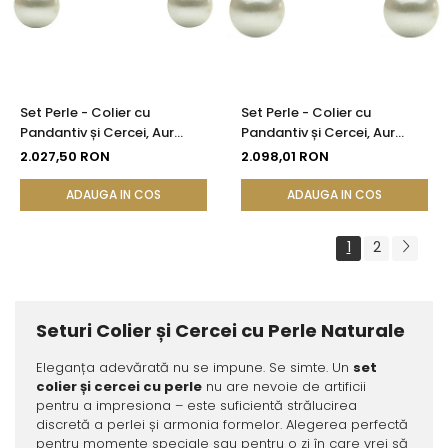
Set Perle - Colier cu
Set Perle - Colier cu
Pandantiv și Cercei, Aur
Pandantiv și Cercei, Aur
Galben 14K, Perle Albe
Galben 14K, Perle Albe
2.027,50 RON
2.098,01 RON
Premium 8 mm | KASKADDA®
Premium 10 mm |
KASKADDA®
ADAUGA IN COS
ADAUGA IN COS
1
2
Seturi Colier și Cercei cu Perle Naturale
Eleganța adevărată nu se impune. Se simte. Un
set
colier și cercei cu perle
nu are nevoie de artificii
pentru a impresiona – este suficientă strălucirea
discretă a perlei și armonia formelor. Alegerea perfectă
pentru momente speciale sau pentru o zi în care vrei să