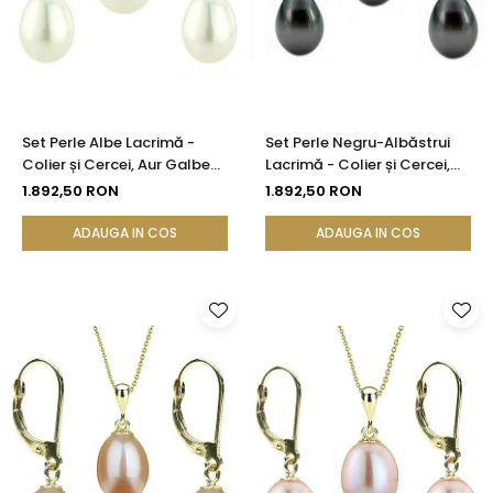
Set Perle Albe Lacrimă -
Set Perle Negru-Albăstrui
Colier și Cercei, Aur Galben
Lacrimă - Colier și Cercei,
14K, Perle Naturale 5/8 mm |
Aur Galben 14K, Perle
1.892,50 RON
1.892,50 RON
KASKADDA®
Naturale 5/8 mm |
KASKADDA®
ADAUGA IN COS
ADAUGA IN COS