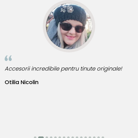
global in productia de bijuterii fine, fiind utilizata de
toti producatorii pentru a asigura functionalitatea si
durabilitatea produselor.
Prezenta acestor mici
componente interne nu afecteaza aspectul, calitatea sau
autenticitatea bijuteriei. Aceste elemente nu sunt vizibile si
nu influenteaza estetica, ci sunt indispensabile pentru a
garanta rezistenta si siguranta bijuteriei in utilizarea
zilnica.
 originale!
Bijuteria perfecta pentru ziua perfec
Aceasta practica este necesara deoarece aurul si
argintul sunt metale moi, iar componentele care necesita
Bianca Manea-Mocan
o rezistenta mecanica ridicata trebuie realizate din
materiale mai dure pentru a asigura durabilitatea si
functionalitatea pe termen lung. Datorita compozitiei
metalurgice specifice, anumite elemente auxiliare
integrate in structura componentelor din aur si argint pot
manifesta proprietati feromagnetice, permitandu-le sa
interactioneze cu un camp magnetic extern. Aceasta