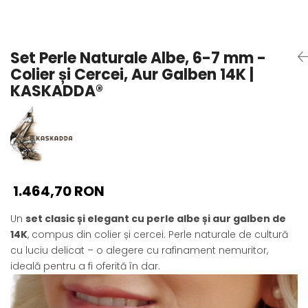
Seturi Perle cu Argint
Brățări cu Perle
Pandantive cu Perle
Set Perle Naturale Albe, 6-7 mm -
Brose cu Perle
Colier și Cercei, Aur Galben 14K |
KASKADDA®
1.464,70 RON
Un
set clasic și elegant cu perle albe și aur galben de
14K
, compus din colier și cercei. Perle naturale de cultură
cu luciu delicat – o alegere cu rafinament nemuritor,
ideală pentru a fi oferită în dar.