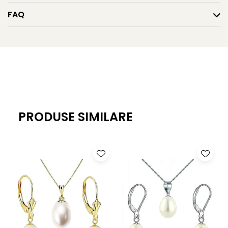
Mărimea perle colier:
6–7 mm
FAQ
Mărimea perle cercei:
7 mm
Forma perle colier:
rotundă
Forma perle cercei:
bumbi
Lustrul perlelor:
de calitate înaltă
Culoare:
alb natural
PRODUSE SIMILARE
Tipul perlelor:
perle de apă dulce, naturale de cultură
Închizătoare colier:
aur galben 14K
Montură cercei:
aur galben 14K, tip șurub
Lungime colier:
43 cm
Greutate totală set:
aprox. 25 g