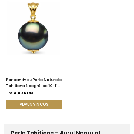
Pandantiv cu Perla Naturala
Tahitiana Neagră, de 10-11
mm si Aur Galben de 14k
1.894,00 RON
ADAUGA IN COS
Perle Tahitiene – Aurul Negru al