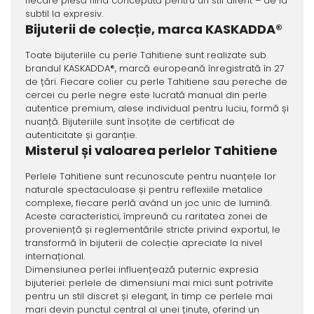
fiecare piesă fiind concepută pentru un stil diferit – de la
subtil la expresiv.
Bijuterii de colecție, marca KASKADDA®
Toate bijuteriile cu perle Tahitiene sunt realizate sub
brandul KASKADDA®, marcă europeană înregistrată în 27
de țări. Fiecare colier cu perle Tahitiene sau pereche de
cercei cu perle negre este lucrată manual din perle
autentice premium, alese individual pentru luciu, formă și
nuanță. Bijuteriile sunt însoțite de certificat de
autenticitate și garanție.
Misterul și valoarea perlelor Tahitiene
Perlele Tahitiene sunt recunoscute pentru nuanțele lor
naturale spectaculoase și pentru reflexiile metalice
complexe, fiecare perlă având un joc unic de lumină.
Aceste caracteristici, împreună cu raritatea zonei de
proveniență și reglementările stricte privind exportul, le
transformă în bijuterii de colecție apreciate la nivel
internațional.
Dimensiunea perlei influențează puternic expresia
bijuteriei: perlele de dimensiuni mai mici sunt potrivite
pentru un stil discret și elegant, în timp ce perlele mai
mari devin punctul central al unei ținute, oferind un