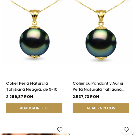
Colier Perlă Naturală
Colier cu Pandantiv Aur si
Tahitiană Neagră, de 9-10
Perlă Naturală Tahitiană
mm, Calitate AAA, Aur
Neagră, de 10-11 mm, AAA,
2.289,87 RON
2.537,73 RON
Galben 14K cu Pandantiv |
Aur Galben 14K cu
KASKADDA®
Pandantiv | KASKADDA®
ADAUGA IN COS
ADAUGA IN COS