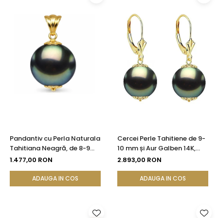
Pandantiv cu Perla Naturala
Cercei Perle Tahitiene de 9-
Tahitiana Neagră, de 8-9
10 mm și Aur Galben 14K,
mm si Aur de 14k
Forma Rotundă |
1.477,00 RON
2.893,00 RON
KASKADDA®
ADAUGA IN COS
ADAUGA IN COS