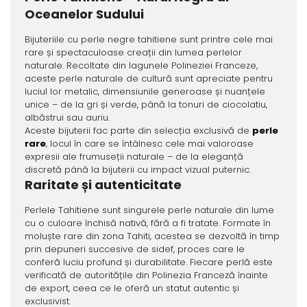
Oceanelor Sudului
Bijuteriile cu perle negre tahitiene sunt printre cele mai
rare și spectaculoase creații din lumea perlelor
naturale. Recoltate din lagunele Polineziei Franceze,
aceste perle naturale de cultură sunt apreciate pentru
luciul lor metalic, dimensiunile generoase și nuanțele
unice – de la gri și verde, până la tonuri de ciocolatiu,
albăstrui sau auriu.
Aceste bijuterii fac parte din selecția exclusivă de
perle
rare
, locul în care se întâlnesc cele mai valoroase
expresii ale frumuseții naturale – de la eleganță
discretă până la bijuterii cu impact vizual puternic.
Raritate și autenticitate
Perlele Tahitiene sunt singurele perle naturale din lume
cu o culoare închisă nativă, fără a fi tratate. Formate în
moluște rare din zona Tahiti, acestea se dezvoltă în timp
prin depuneri succesive de sidef, proces care le
conferă luciu profund și durabilitate. Fiecare perlă este
verificată de autoritățile din Polinezia Franceză înainte
de export, ceea ce le oferă un statut autentic și
exclusivist.