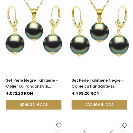
Set Perle Negre Tahitiene -
Set Perle Tahitiene Negre -
Colier cu Pandantiv și
Colier cu Pandantiv și
Cercei, Aur Galben 14K, Perle
Cercei, Aur Galben 14K, Perle
4.072,20 RON
4.468,20 RON
Rotunde 9-10 mm, Calitate
Rotunde 10-11 mm, Calitate
AAA | KASKADDA®
AAA | KASKADDA®
ADAUGA IN COS
ADAUGA IN COS