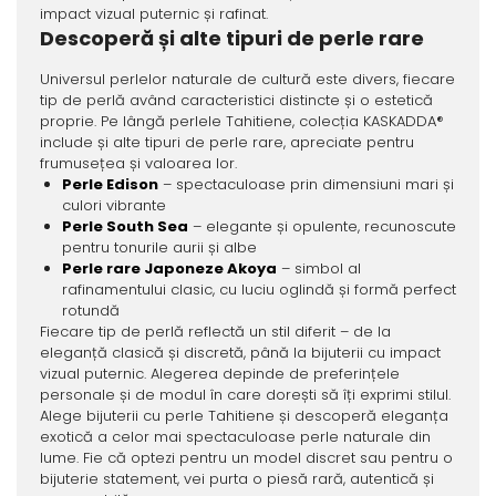
impact vizual puternic și rafinat.
Descoperă și alte tipuri de perle rare
Universul perlelor naturale de cultură este divers, fiecare
tip de perlă având caracteristici distincte și o estetică
proprie. Pe lângă perlele Tahitiene, colecția KASKADDA®
include și alte tipuri de perle rare, apreciate pentru
frumusețea și valoarea lor.
Perle Edison
– spectaculoase prin dimensiuni mari și
culori vibrante
Perle South Sea
– elegante și opulente, recunoscute
pentru tonurile aurii și albe
Perle rare Japoneze Akoya
– simbol al
rafinamentului clasic, cu luciu oglindă și formă perfect
rotundă
Fiecare tip de perlă reflectă un stil diferit – de la
eleganță clasică și discretă, până la bijuterii cu impact
vizual puternic. Alegerea depinde de preferințele
personale și de modul în care dorești să îți exprimi stilul.
Alege bijuterii cu perle Tahitiene și descoperă eleganța
exotică a celor mai spectaculoase perle naturale din
lume. Fie că optezi pentru un model discret sau pentru o
bijuterie statement, vei purta o piesă rară, autentică și