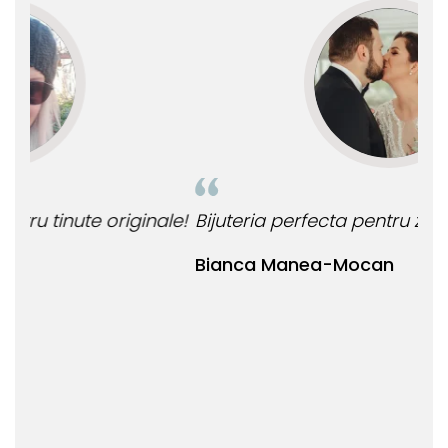
le!
Bijuteria perfecta pentru ziua perfecta!
O b
ata
Bianca Manea-Mocan
oca
Nic