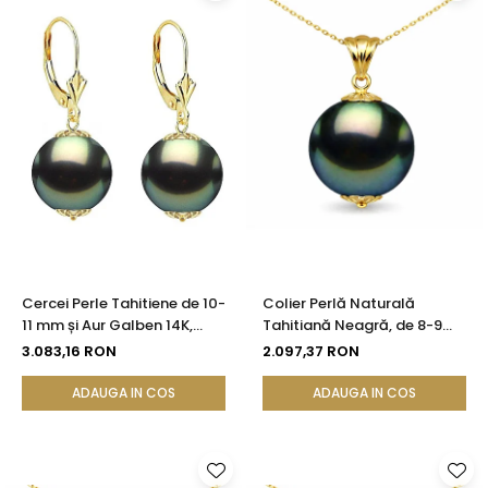
Cercei Perle Tahitiene de 10-
Colier Perlă Naturală
11 mm și Aur Galben 14K,
Tahitiană Neagră, de 8-9
Forma Rotundă |
mm, AAA, Aur Galben 14K cu
3.083,16 RON
2.097,37 RON
KASKADDA®
Pandantiv | KASKADDA®
ADAUGA IN COS
ADAUGA IN COS