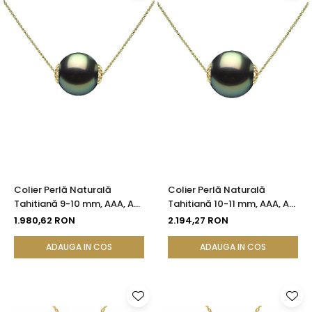
Colier Perlă Naturală
Colier Perlă Naturală
Tahitiană 9-10 mm, AAA, Aur
Tahitiană 10-11 mm, AAA, Aur
Galben 14K | KASKADDA®
Galben 14K | KASKADDA®
1.980,62 RON
2.194,27 RON
ADAUGA IN COS
ADAUGA IN COS