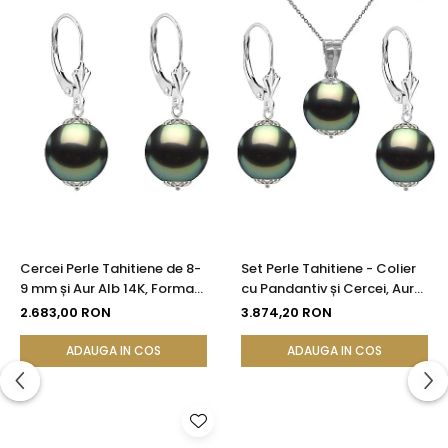
Cercei Perle Tahitiene de 8-
Set Perle Tahitiene - Colier
9 mm și Aur Alb 14K, Forma
cu Pandantiv și Cercei, Aur
Rotundă | KASKADDA®
Alb 14K, Perle Rotunde 8-9
2.683,00 RON
3.874,20 RON
mm, Calitate AAA |
KASKADDA®
ADAUGA IN COS
ADAUGA IN COS