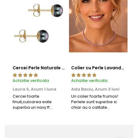
Cercei Perle Naturale Negre 5-6 mm, Buton AAA, Aur 14K (aur 585), Tip Șurub | KASKADDA®
Colier cu Perle Lavanda la Baza Gatului, de 4-5 mm, Perle Rare, Calitate AAA+, Aur 14K | KASKADDA®
Achizitie verificata
Achizitie verificata
Achi
Laura S,
Acum 1 luna
Ada Baciu,
Acum 3 luni
Mun
Acu
Cercei foarte
Un colier foarte frumos!
finuti,culoarea eate
Perlele sunt superbe si
Bun
superba un navy ff
chiar au o calitate
cu b
frumos.Lucrati bine,cu
extraordinara.
sup
siguranta am sa revin pt
deca
mai multe comenzi.❤️
Rec