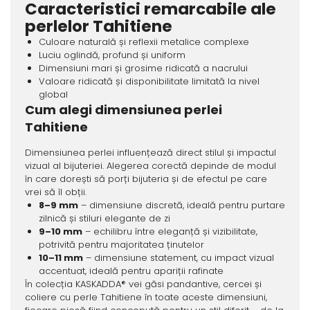
Caracteristici remarcabile ale
perlelor Tahitiene
Culoare naturală și reflexii metalice complexe
Luciu oglindă, profund și uniform
Dimensiuni mari și grosime ridicată a nacrului
Valoare ridicată și disponibilitate limitată la nivel
global
Cum alegi dimensiunea perlei
Tahitiene
Dimensiunea perlei influențează direct stilul și impactul
vizual al bijuteriei. Alegerea corectă depinde de modul
în care dorești să porți bijuteria și de efectul pe care
vrei să îl obții.
8–9 mm
– dimensiune discretă, ideală pentru purtare
zilnică și stiluri elegante de zi
9–10 mm
– echilibru între eleganță și vizibilitate,
potrivită pentru majoritatea ținutelor
10–11 mm
– dimensiune statement, cu impact vizual
accentuat, ideală pentru apariții rafinate
În colecția KASKADDA® vei găsi pandantive, cercei și
coliere cu perle Tahitiene în toate aceste dimensiuni,