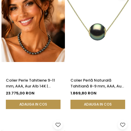
Colier Perle Tahitiene 9-11
Colier Perlă Naturală
mm, AAA, Aur Alb 14K |
Tahitiană 8-9 mm, AAA, Aur
KASKADDA®
Galben 14K | KASKADDA®
23.775,00 RON
1.869,80 RON
ADAUGA IN COS
ADAUGA IN COS