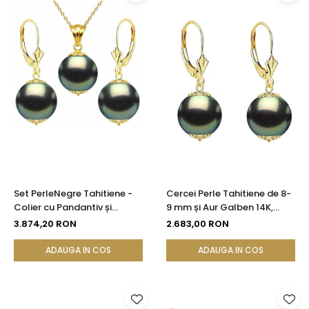
Set PerleNegre Tahitiene -
Cercei Perle Tahitiene de 8-
Colier cu Pandantiv și
9 mm și Aur Galben 14K,
Cercei, Aur Galben 14K, Perle
Forma Rotundă |
3.874,20 RON
2.683,00 RON
Naturale 8-9 mm, Calitate
KASKADDA®
AAA | KASKADDA®
ADAUGA IN COS
ADAUGA IN COS