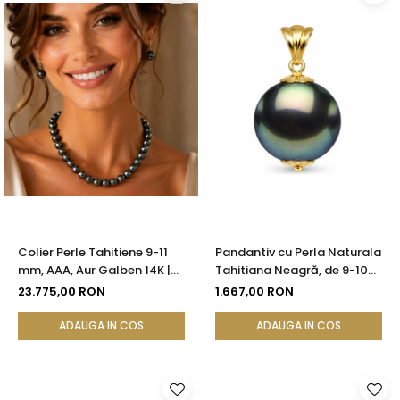
Colier Perle Tahitiene 9-11
Pandantiv cu Perla Naturala
mm, AAA, Aur Galben 14K |
Tahitiana Neagră, de 9-10
KASKADDA®
mm si Aur de 14k
23.775,00 RON
1.667,00 RON
ADAUGA IN COS
ADAUGA IN COS