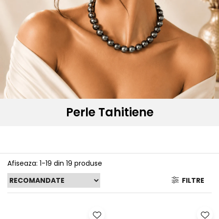
Seturi Perle cu Argint
Brățări cu Perle
Pandantive cu Perle
Brose cu Perle
Perle Tahitiene
Afiseaza:
1-
19
din
19
produse
FILTRE