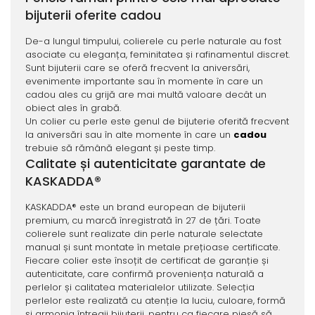
bijuterii oferite cadou
De-a lungul timpului, colierele cu perle naturale au fost
asociate cu eleganța, feminitatea și rafinamentul discret.
Sunt bijuterii care se oferă frecvent la aniversări,
evenimente importante sau în momente în care un
cadou ales cu grijă are mai multă valoare decât un
obiect ales în grabă.
Un colier cu perle este genul de bijuterie oferită frecvent
la aniversări sau în alte momente în care un
cadou
trebuie să rămână elegant și peste timp.
Calitate și autenticitate garantate de
KASKADDA®
KASKADDA® este un brand european de bijuterii
premium, cu marcă înregistrată în 27 de țări. Toate
colierele sunt realizate din perle naturale selectate
manual și sunt montate în metale prețioase certificate.
Fiecare colier este însoțit de certificat de garanție și
autenticitate, care confirmă proveniența naturală a
perlelor și calitatea materialelor utilizate. Selecția
perlelor este realizată cu atenție la luciu, culoare, formă
și armonia întregii bijuterii, pentru ca fiecare piesă să