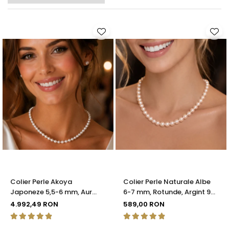
Colier Perle Akoya
Colier Perle Naturale Albe
Japoneze 5,5-6 mm, Aur
6-7 mm, Rotunde, Argint 925
Galben 14K cu Închizătoare
| KASKADDA®
4.992,49 RON
589,00 RON
Filigranată | KASKADDA®