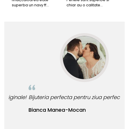
superba un navy ff
chiar au o calitate
cu b
frumos.Lucrati bine,cu
extraordinara.
sup
siguranta am sa revin pt
deca
mai multe comenzi.❤️
Rec
le!
Bijuteria perfecta pentru ziua perfecta!
O b
ata
Bianca Manea-Mocan
oca
Nic