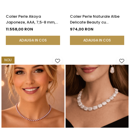
Colier Perle Akoya
Colier Perle Naturale Albe
Japoneze, AAA, 7,5-8 mm,
Delicate Beauty cu
Aur Alb 14K | KASKADDA®
Închizătoare Argint |
11.558,00 RON
974,00 RON
KASKADDA®
ADAUGA IN COS
ADAUGA IN COS
NOU