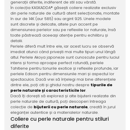
generații diferite, indiferent de stil sau vârstă.
În colecția KASKADDA® găsești coliere realizate exclusiv
din perle naturale de cultură atent selecționate, montate
în aur de 14K (aur 585) sau argint 925. Unele modele
sunt discrete și delicate, altele pun accent pe
dimensiunea perlelor sau pe reflexiile lor naturale, însă
toate păstrează aceeași atenție pentru echilibru și
detalii.
Perlele diferă mult între ele, iar acest lucru se observă
imediat atunci când privești mai multe tipuri unul lângă
altul. Perlele Akoya japoneze sunt cunoscute pentru luciul
intens și forma aproape perfect rotundă, perlele
Tahitiene pentru tonurile exotice și reflexiile profunde, iar
perlele Edison pentru dimensiunile mari și aspectul lor
spectaculos. Dacă vrei să înțelegi mai bine diferențele
dintre ele, poți citi și ghidul nostru despre
tipurile de
perle naturale și caracteristicile lor
.
Dacă îți dorești să explorezi și alte bijuterii realizate din
perle naturale de cultură, poți descoperi întreaga
colecție de
bijuterii cu perle naturale
, creată în jurul
eleganței autentice și a materialelor naturale.
Coliere cu perle naturale pentru stiluri
diferite