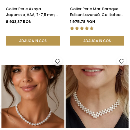
Colier Perle Akoya
Colier Perle Mari Baroque
Japoneze, AAA, 7-7,5 mm,
Edison Lavandă, Calitatea
Aur Galben 14K | KASKADDA®
AAA, Aur 14K | KASKADDA®
8.933,37 RON
1.975,78 RON
ADAUGA IN COS
ADAUGA IN COS