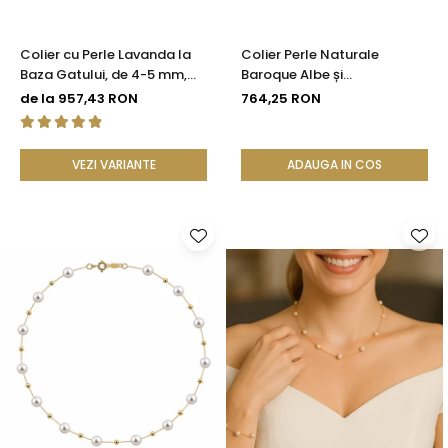
Colier cu Perle Lavanda la
Colier Perle Naturale
Baza Gatului, de 4-5 mm,
Baroque Albe și
Perle Rare, Calitate AAA+,
Închizătoare Argint 925 |
de la 957,43 RON
764,25 RON
Aur 14K | KASKADDA®
KASKADDA®
VEZI VARIANTE
ADAUGA IN COS