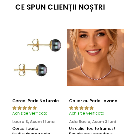
CE SPUN CLIENȚII NOȘTRI
Cercei Perle Naturale Negre 5-6 mm, Buton AAA, Aur 14K (aur 585), Tip Șurub | KASKADDA®
Colier cu Perle Lavanda la Baza Gatului, de 4-5 mm, Perle Rare, Calitate AAA+, Aur 14K | KASKADDA®
Achizitie verificata
Achizitie verificata
Achi
Laura S,
Acum 1 luna
Ada Baciu,
Acum 3 luni
Mun
Acu
Cercei foarte
Un colier foarte frumos!
finuti,culoarea eate
Perlele sunt superbe si
Bun