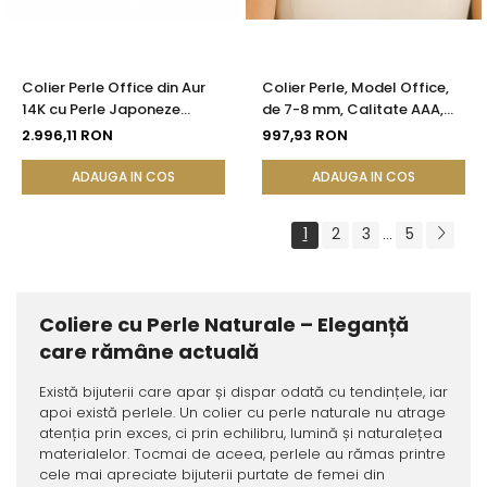
Colier Perle Office din Aur
Colier Perle, Model Office,
14K cu Perle Japoneze
de 7-8 mm, Calitate AAA,
Akoya 5,5 mm și Bile de Aur |
Aur 14K | KASKADDA®
2.996,11 RON
997,93 RON
KASKADDA®
ADAUGA IN COS
ADAUGA IN COS
1
2
3
5
...
Coliere cu Perle Naturale – Eleganță
care rămâne actuală
Există bijuterii care apar și dispar odată cu tendințele, iar
apoi există perlele. Un colier cu perle naturale nu atrage
atenția prin exces, ci prin echilibru, lumină și naturalețea
materialelor. Tocmai de aceea, perlele au rămas printre
cele mai apreciate bijuterii purtate de femei din