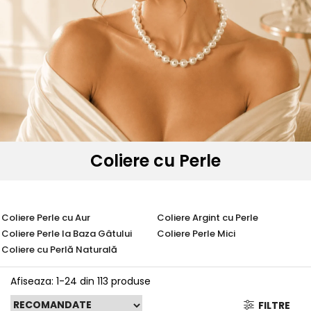
Seturi Perle cu Argint
Brățări cu Perle
Pandantive cu Perle
Brose cu Perle
Coliere cu Perle
Coliere Perle cu Aur
Coliere Argint cu Perle
Coliere Perle la Baza Gâtului
Coliere Perle Mici
Coliere cu Perlă Naturală
Afiseaza:
1-
24
din
113
produse
FILTRE