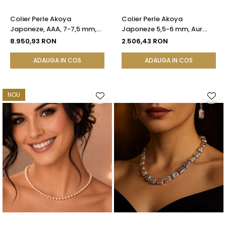
Colier Perle Akoya
Colier Perle Akoya
Japoneze, AAA, 7-7,5 mm,
Japoneze 5,5-6 mm, Aur
Aur Alb 14K | KASKADDA®
Galben 14K | KASKADDA®
8.950,93 RON
2.506,43 RON
ADAUGA IN COS
ADAUGA IN COS
NOU