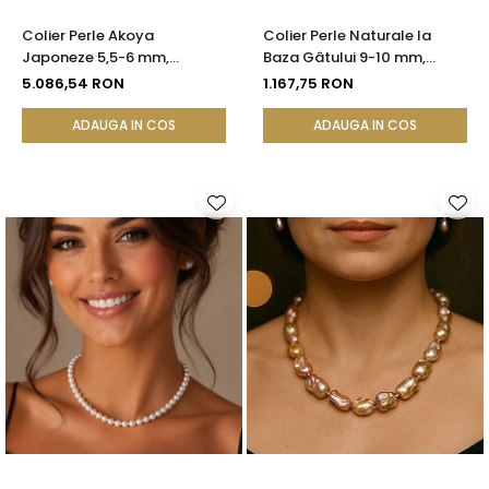
Colier Perle Akoya
Colier Perle Naturale la
Japoneze 5,5-6 mm,
Baza Gâtului 9-10 mm,
Închizătoare Sferică Aur
Argint 925, Reglabil |
5.086,54 RON
1.167,75 RON
Galben 14K | KASKADDA®
KASKADDA®
ADAUGA IN COS
ADAUGA IN COS