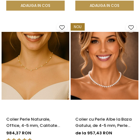
ADAUGA IN COS
ADAUGA IN COS
NOU
Colier Perle Naturale,
Colier cu Perle Albe la Baza
Office, 4-5 mm, Calitate
Gatului, de 4-5 mm, Perle
AAA, Aur 14K | KASKADDA®
Rare, Calitate AAA+, Aur 14K
984,37 RON
de la 957,43 RON
| KASKADDA®