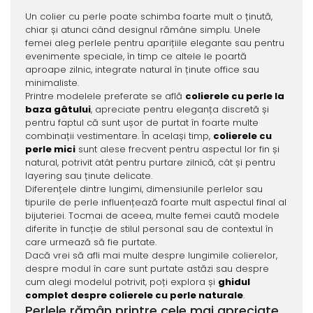
Un colier cu perle poate schimba foarte mult o ținută,
chiar și atunci când designul rămâne simplu. Unele
femei aleg perlele pentru aparițiile elegante sau pentru
evenimente speciale, în timp ce altele le poartă
aproape zilnic, integrate natural în ținute office sau
minimaliste.
Printre modelele preferate se află
colierele cu perle la
baza gâtului
, apreciate pentru eleganța discretă și
pentru faptul că sunt ușor de purtat în foarte multe
combinații vestimentare. În același timp,
colierele cu
perle mici
sunt alese frecvent pentru aspectul lor fin și
natural, potrivit atât pentru purtare zilnică, cât și pentru
layering sau ținute delicate.
Diferențele dintre lungimi, dimensiunile perlelor sau
tipurile de perle influențează foarte mult aspectul final al
bijuteriei. Tocmai de aceea, multe femei caută modele
diferite în funcție de stilul personal sau de contextul în
care urmează să fie purtate.
Dacă vrei să afli mai multe despre lungimile colierelor,
despre modul în care sunt purtate astăzi sau despre
cum alegi modelul potrivit, poți explora și
ghidul
complet despre colierele cu perle naturale
.
Perlele rămân printre cele mai apreciate