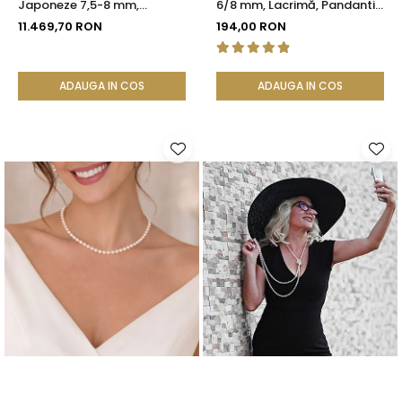
Japoneze 7,5-8 mm,
6/8 mm, Lacrimă, Pandantiv
Calitate AAA, Închizătoare
Argint 925 | KASKADDA®
11.469,70 RON
194,00 RON
Aur Galben 14K | KASKADDA®
ADAUGA IN COS
ADAUGA IN COS