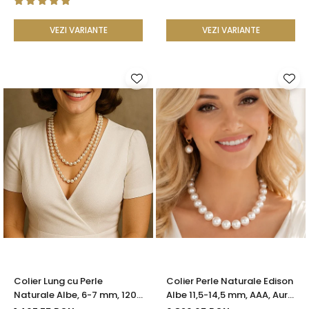
VEZI VARIANTE
VEZI VARIANTE
Colier Lung cu Perle
Colier Perle Naturale Edison
Naturale Albe, 6-7 mm, 120
Albe 11,5-14,5 mm, AAA, Aur
cm, Închizătoare Argint 925
Galben 14K | KASKADDA®