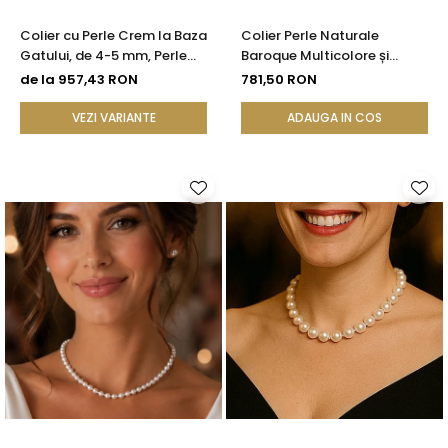
Colier cu Perle Crem la Baza
Colier Perle Naturale
Gatului, de 4-5 mm, Perle
Baroque Multicolore și
Rare, Calitate AAA+, Aur 14K
Închizătoare Argint 925 |
de la 957,43 RON
781,50 RON
| KASKADDA®
KASKADDA®
VEZI VARIANTE
ADAUGA IN COS