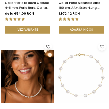
Colier Perle la Baza Gatului
Colier Perle Naturale Albe
4-5 mm, Perle Rare, Calitate
180 cm, AA+, Extra-Lung,
AAA+, Argint 925 |
Argint 925 | KASKADDA®
de la 654,00 RON
1.972,42 RON
KASKADDA®
VEZI VARIANTE
ADAUGA IN COS