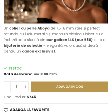
Un
colier cu perle Akoya
de 7,5–8 mm, rare și perfect
rotunde, cu luciu metalic și montură clasică. Finisat cu o
închizătoare sferică din
aur galben 14K (aur 585)
, este o
bijuterie de colecție
– elegantă, valoroasă și ideală
pentru un
cadou exclusivist
.
IN STOC
Data de livrare:
Luni, 10.08.2026
ADAUGA IN COS
Cod Produs:
5746
ADAUGA LA FAVORITE