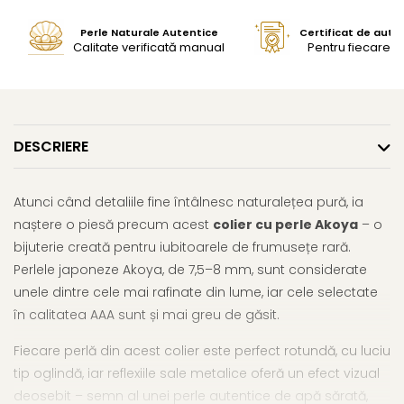
Perle Naturale Autentice
Certificat de aute
Calitate verificată manual
Pentru fiecare bi
DESCRIERE
Atunci când detaliile fine întâlnesc naturalețea pură, ia
naștere o piesă precum acest
colier cu perle Akoya
– o
bijuterie creată pentru iubitoarele de frumusețe rară.
Perlele japoneze Akoya, de 7,5–8 mm, sunt considerate
unele dintre cele mai rafinate din lume, iar cele selectate
în calitatea AAA sunt și mai greu de găsit.
Fiecare perlă din acest colier este perfect rotundă, cu luciu
tip oglindă, iar reflexiile sale metalice oferă un efect vizual
deosebit – semn al unei perle autentice de apă sărată,