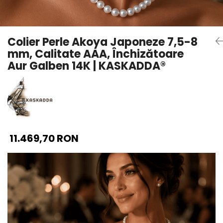
Seturi Perle cu Argint
Brățări cu Perle
Pandantive cu Perle
Colier Perle Akoya Japoneze 7,5-8
Brose cu Perle
mm, Calitate AAA, Închizătoare
Aur Galben 14K | KASKADDA®
11.469,70 RON