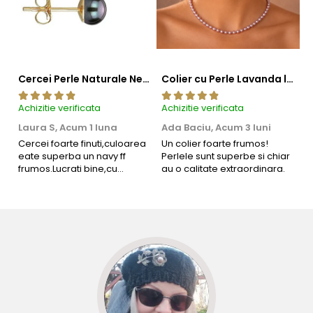
Descoperă farmecul unei combinații perfecte.
Acest colier
poate fi purtat cu
cercei cu perle
și o
brățară
delicată
pentru un look sofisticat.
Cercei Perle Naturale Negre 5-6 mm, Buton AAA, Aur 14K (aur 585), Tip Șurub | KASKADDA®
Colier cu Perle Lavanda la Baza Gatului, de 4-5 mm, Perle Rare, Calitate AAA+, Aur 14K | KASKADDA®
Aflați mai multe despre perlele Akoya aici:
Perlele de Akoya –
Mărgăritare pescuite din apele Japoniei
Achizitie verificata
Achizitie verificata
Ac
Laura S,
Acum 1 luna
Ada Baciu,
Acum 3 luni
M
4
Cercei foarte finuti,culoarea
Un colier foarte frumos!
eate superba un navy ff
Perlele sunt superbe si chiar
B
frumos.Lucrati bine,cu
au o calitate extraordinara.
b
siguranta am sa revin pt mai
s
multe comenzi.❤️
d
R