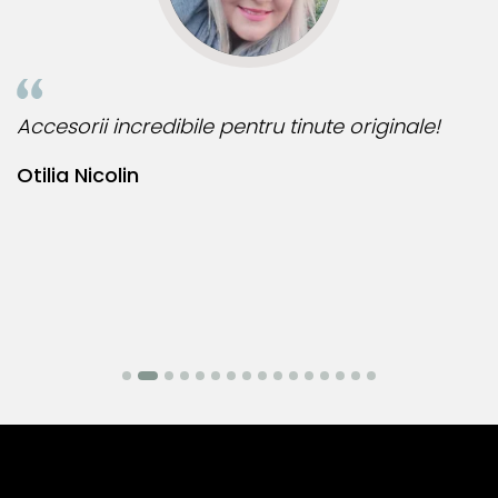
nale!
Bijuteria perfecta pentru ziua perfecta!
Bianca Manea-Mocan