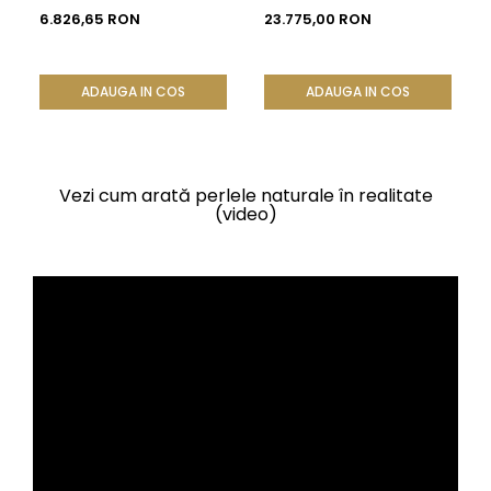
AAA, Aur Galben 14K |
KASKADDA®
6.826,65 RON
23.775,00 RON
KASKADDA®
ADAUGA IN COS
ADAUGA IN COS
Vezi cum arată perlele naturale în realitate
(video)