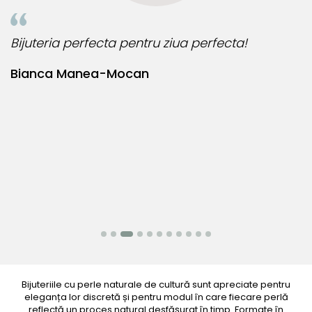
Bijuteria perfecta pentru ziua perfecta!
M
u
Bianca Manea-Mocan
M
Bijuteriile cu perle naturale de cultură sunt apreciate pentru
eleganța lor discretă și pentru modul în care fiecare perlă
reflectă un proces natural desfășurat în timp. Formate în