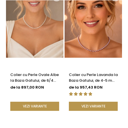
Colier cu Perle Ovale Albe
Colier cu Perle Lavanda la
la Baza Gatului, de 6/4
Baza Gatului, de 4-5 mm,
mm, Calitate AAA, Aur 14K
Perle Rare, Calitate AAA+,
de la 897,00 RON
de la 957,43 RON
| KASKADDA®
Aur 14K | KASKADDA®
VEZI VARIANTE
VEZI VARIANTE