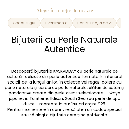
Alege în funcție de ocazie
Cadou sigur
Evenimente
Pentru tine, zi de zi
Ele
Bijuterii cu Perle Naturale
Autentice
Descoperă bijuteriile KASKADDA® cu perle naturale de
cultură, realizate din perle autentice formate în interiorul
scoicii, de-a lungul anilor. În colecție vei regăsi
coliere cu
perle naturale
și
cercei cu perle naturale
, alături de seturi și
pandantive create din perle atent selecționate – Akoya
japoneze, Tahitiene, Edison, South Sea sau perle de apă
dulce – montate în aur 14K ori argint 925.
Pentru momentele în care vrei să oferi un cadou special
sau să alegi o bijuterie care ți se potrivește.