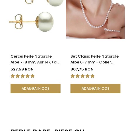
Cercei Perle Naturale
Set Clasic Perle Naturale
Albe 7-8 mm, Aur 14K (aur
Albe 6-7 mm - Colier,
585), Calitatea AAA |
Brățară și Cercei, Argint
527,59 RON
867,75 RON
KASKADDA®
925 | KASKADDA®
ADAUGA IN COS
ADAUGA IN COS