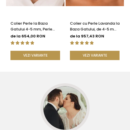
Colier Perle la Baza
Colier cu Perle Lavanda la
Gatului 4-5 mm, Perle
Baza Gatului, de 4-5 mm,
Rare, Calitate AAA+,
Perle Rare, Calitate AAA+,
de la 654,00 RON
de la 957,43 RON
Argint 925 | KASKADDA®
Aur 14K | KASKADDA®
VEZI VARIANTE
VEZI VARIANTE