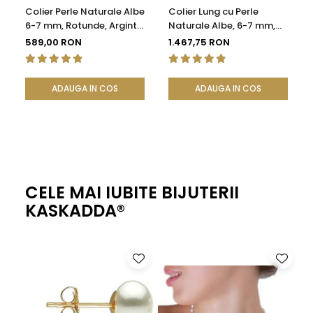
Colier Perle Naturale Albe
Colier Lung cu Perle
6-7 mm, Rotunde, Argint
Naturale Albe, 6-7 mm,
925 | KASKADDA®
120 cm, Închizătoare
589,00 RON
1.467,75 RON
Argint 925 | KASKADDA®
ADAUGA IN COS
ADAUGA IN COS
CELE MAI IUBITE BIJUTERII
KASKADDA®