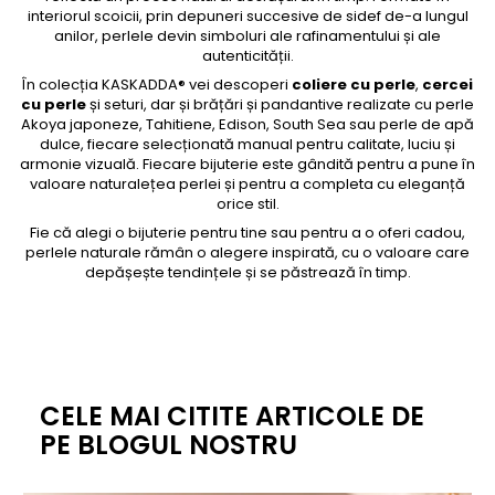
interiorul scoicii, prin depuneri succesive de sidef de-a lungul
anilor, perlele devin simboluri ale rafinamentului și ale
autenticității.
În colecția KASKADDA® vei descoperi
coliere cu perle
,
cercei
cu perle
și seturi, dar și brățări și pandantive realizate cu perle
Akoya japoneze, Tahitiene, Edison, South Sea sau perle de apă
dulce, fiecare selecționată manual pentru calitate, luciu și
armonie vizuală. Fiecare bijuterie este gândită pentru a pune în
valoare naturalețea perlei și pentru a completa cu eleganță
orice stil.
Fie că alegi o bijuterie pentru tine sau pentru a o oferi cadou,
perlele naturale rămân o alegere inspirată, cu o valoare care
depășește tendințele și se păstrează în timp.
CELE MAI CITITE ARTICOLE DE
PE BLOGUL NOSTRU