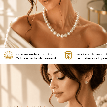
Seturi Perle cu Argint
Brățări cu Perle
Pandantive cu Perle
Brose cu Perle
Perle Naturale Autentice
Certificat de autenti
Calitate verificată manual
Pentru fiecare bijute