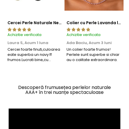
Cercei Perle Naturale Negre 5-6 mm, Buton AAA, Aur 14K (aur 585), Tip Șurub | KASKADDA®
Colier cu Perle Lavanda la Baza Gatului, de 4-5 mm, Perle Rare, Calitate AAA+, Aur 14K | KASKADDA®
Achizitie verificata
Achizitie verificata
Ac
Laura S,
Acum 1 luna
Ada Baciu,
Acum 3 luni
M
4
Cercei foarte finuti,culoarea
Un colier foarte frumos!
eate superba un navy ff
Perlele sunt superbe si chiar
B
frumos.Lucrati bine,cu
au o calitate extraordinara.
b
siguranta am sa revin pt mai
s
multe comenzi.❤️
d
R
Descoperă frumusețea perlelor naturale
AAA+ în trei nuanțe spectaculoase