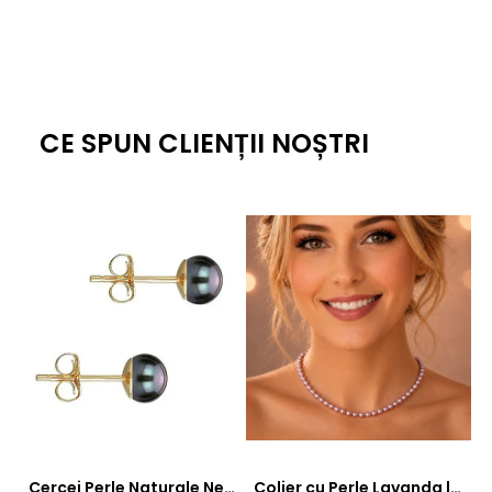
este o alegere naturală și echilibrată.
Prin proporțiile sale atent alese, calitatea perlelor și
montura din aur galben de 14K, acest colier se încadrează
în categoria bijuteriilor fine, cu un aspect coerent și plăcut
vizual. Se combină ușor cu ținute fluide, materiale naturale
CE SPUN CLIENȚII NOȘTRI
sau outfituri elegante, fără să devină elementul dominant.
Este o bijuterie care completează, nu încarcă.
Cercei Perle Naturale Negre 5-6 mm, Buton AAA, Aur 14K (aur 585), Tip Șurub | KASKADDA®
Colier cu Perle Lavanda la Baza Gatului, de 4-5 mm, Perle Rare, Calitate AAA+, Aur 14K | KASKADDA®