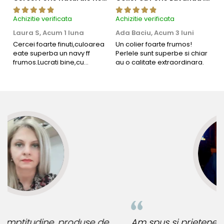
Achizitie verificata
Achizitie verificata
Ac
Laura S,
Acum 1 luna
Ada Baciu,
Acum 3 luni
M
4
Cercei foarte finuti,culoarea
Un colier foarte frumos!
eate superba un navy ff
Perlele sunt superbe si chiar
B
frumos.Lucrati bine,cu
au o calitate extraordinara.
b
siguranta am sa revin pt mai
s
multe comenzi.❤️
d
R
Am spus si prietenelor de unde cumpar bijuterii
D