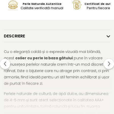
Perle Naturale Autentice
Certificat de aute
Calitate verificată manual
Pentru fiecare bi
DESCRIERE
Cu o eleganță caldă și o expresie vizuală mai blândă,
acest
colier cu perle la baza gâtului
pune în valoare
frumusețea perlelor naturale crem într-un mod discret și
rafinat. Este o bijuterie care nu atrage prin contrast, ci prin
armonie, fiind ideală pentru un stil feminin echilibrat și ușor
de purtat în fiecare zi.
Perlele naturale de cultură, de apă dulce, au dimensiunea
de 4–5 mm și sunt atent selecționate în calitatea AAA+
pentru uniformitate, formă rotundă și luciu fin. Nuanța
crem oferă o lumină mai caldă, ușor satinat-difuză, diferită