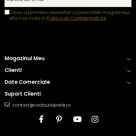
Alege un colier care exprimă echilibru, naturalețe și o
Vreau sa primesc newsletter cu promotiile magazinului.
eleganță caldă – o bijuterie discretă, dar memorabilă,
Afla mai multe in
Politica de Confidentialitate
creată pentru a completa armonios stilul personal.
Magazinul Meu
Clienti
Date Comerciale
Suport Clienti
contact@cadourisiperle.ro