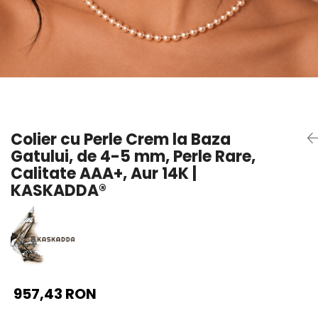
Seturi Perle cu Argint
Brățări cu Perle
Pandantive cu Perle
Brose cu Perle
Colier cu Perle Crem la Baza
Gatului, de 4-5 mm, Perle Rare,
Calitate AAA+, Aur 14K |
KASKADDA®
957,43 RON