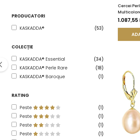
Cercei Per
Multicolor
PRODUCATORI
14K (aur 58
1.087,55
KASKADDA
KASKADDA®
(53)
ADA
COLECȚIE
KASKADDA® Essential
(34)
KASKADDA® Perle Rare
(18)
KASKADDA® Baroque
(1)
RATING
Peste
(1)
Peste
(1)
Peste
(1)
Peste
(1)