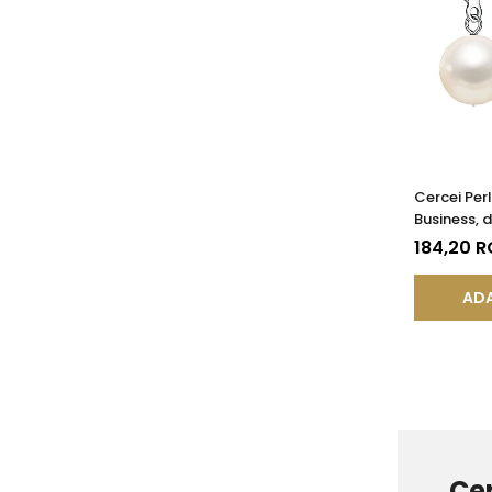
Cercei Perl
Business, 
Închisă, Ar
184,20 
AA+ | KAS
ADA
Cer