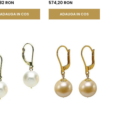
 14K | KASKADDA®
585), Tip Șurub | KASKADDA®
,82 RON
574,20 RON
ADAUGA IN COS
ADAUGA IN COS