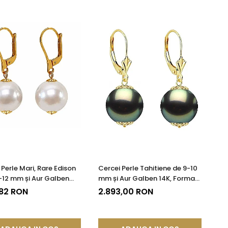
 Perle Mari, Rare Edison
Cercei Perle Tahitiene de 9-10
5-12 mm și Aur Galben
mm și Aur Galben 14K, Forma
juterie de Colecție|
Rotundă | KASKADDA®
,82 RON
2.893,00 RON
DDA®