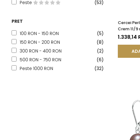
Peste
(53)
PRET
Cercei Perl
Crem 11/9 
100 RON - 150 RON
(5)
(aur 585),
1.338,14
KASKADDA
150 RON - 200 RON
(8)
300 RON - 400 RON
(2)
ADA
500 RON - 750 RON
(6)
Peste 1000 RON
(32)