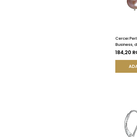
Cercei Per
Business, 
Închisă, Ar
184,20 
AA+| KAS
ADA