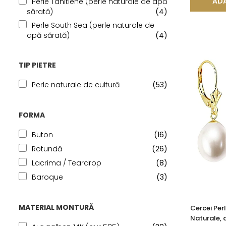
ADA
Perle Tahitiene (perle naturale de apă
sărată)
(4)
Perle South Sea (perle naturale de
apă sărată)
(4)
TIP PIETRE
Perle naturale de cultură
(53)
FORMA
Buton
(16)
Rotundă
(26)
Lacrima / Teardrop
(8)
Baroque
(3)
MATERIAL MONTURĂ
Cercei Perl
Naturale, 