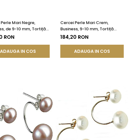
 Perle Mari Negre,
Cercei Perle Mari Crem,
ss, de 9-10 mm, Tortiță
Business, 9-10 mm, Tortiță
, Argint 925 |
Închisă, Argint 925 - Calitate
20 RON
184,20 RON
DDA®
AA+ | KASKADDA®
ADAUGA IN COS
ADAUGA IN COS