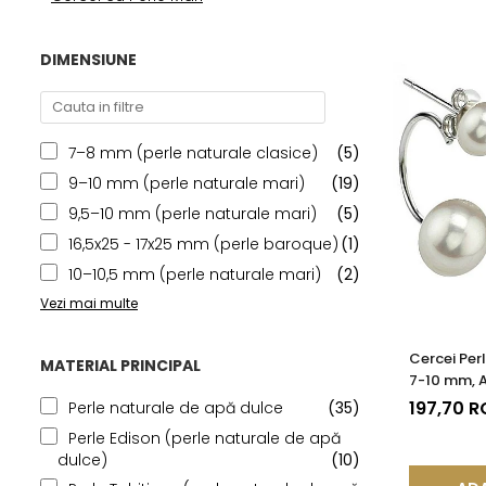
Seturi Perle cu Argint
Brățări cu Perle
DIMENSIUNE
Pandantive cu Perle
Brose cu Perle
7–8 mm (perle naturale clasice)
(5)
9–10 mm (perle naturale mari)
(19)
9,5–10 mm (perle naturale mari)
(5)
16,5x25 - 17x25 mm (perle baroque)
(1)
10–10,5 mm (perle naturale mari)
(2)
Vezi mai multe
Cercei Perl
MATERIAL PRINCIPAL
7-10 mm, A
Platină | 
197,70 
Perle naturale de apă dulce
(35)
Perle Edison (perle naturale de apă
dulce)
(10)