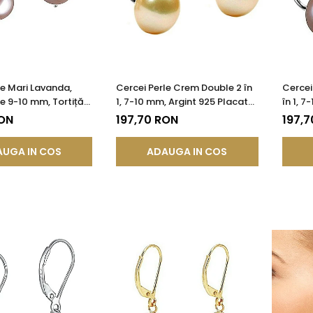
le Mari Lavanda,
Cercei Perle Crem Double 2 în
Cercei
de 9-10 mm, Tortiță
1, 7-10 mm, Argint 925 Placat
în 1, 7
gint 925 - Calitate
cu Platină | KASKADDA®
Placat
RON
197,70 RON
197,7
KADDA®
UGA IN COS
ADAUGA IN COS