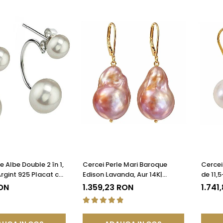
e Albe Double 2 în 1,
Cercei Perle Mari Baroque
Cercei
rgint 925 Placat cu
Edison Lavanda, Aur 14K|
de 11,
KASKADDA®
KASKADDA®
14K, Bi
RON
1.359,23 RON
1.741
KASKA