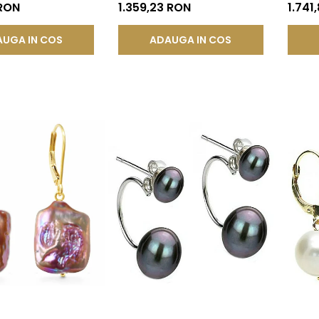
ur 585), Forma
Organică | KASKADDA®
Galben
 RON
1.359,23 RON
1.741
 KASKADDA®
UGA IN COS
ADAUGA IN COS