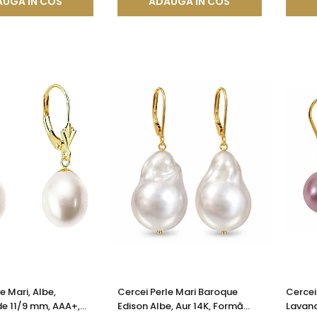
UGA IN COS
ADAUGA IN COS
e Mari, Albe,
Cercei Perle Mari Baroque
Cercei
de 11/9 mm, AAA+,
Edison Albe, Aur 14K, Formă
Lavand