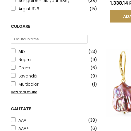
Aur galben 14K (aur 585)
(38)
Aur 14K (a
1.338,14
Lacrimă |
Argint 925
(15)
ADA
CULOARE
Alb
(23)
Negru
(9)
Crem
(6)
Lavandă
(9)
Multicolor
(1)
Vezi mai multe
CALITATE
AAA
(38)
AAA+
(6)