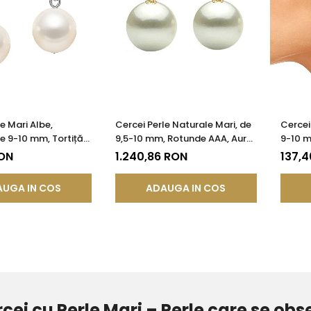
e Mari Albe,
Cercei Perle Naturale Mari, de
Cercei 
de 9-10 mm, Tortiță
9,5-10 mm, Rotunde AAA, Aur
9-10 m
gint 925 - Calitate
14K (aur 585) | KASKADDA®
- Cali
RON
1.240,86 RON
137,
KADDA®
UGA IN COS
ADAUGA IN COS
cei cu Perle Mari – Perle care se obs