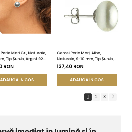
Perle Mari Gri, Naturale,
Cercei Perle Mari, Albe,
m, Tip Șurub, Argint 925
Naturale, 9-10 mm, Tip Șurub,
tate AAA | KASKADDA®
Argint 925 - Calitate AAA |
40 RON
137,40 RON
KASKADDA®
ADAUGA IN COS
ADAUGA IN COS
1
2
3
ervă imediat în lumină și în