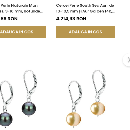
 Perle Naturale Mari,
Cercei Perle South Sea Aurii de
ss, 9-10 mm, Rotunde
10-10,5 mm și Aur Galben 14K,
r 14K (aur 585) |
Forma Rotundă | KASKADDA®
,86 RON
4.214,93 RON
DDA®
ADAUGA IN COS
ADAUGA IN COS