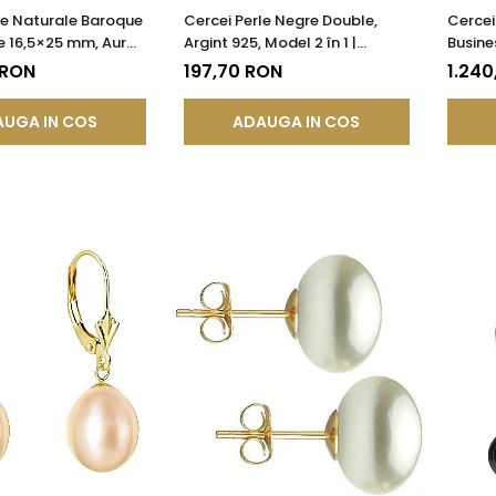
le Naturale Baroque
Cercei Perle Negre Double,
Cercei
e 16,5×25 mm, Aur
Argint 925, Model 2 în 1 |
Busine
5), Tortiță Închisă |
KASKADDA®
AAA, Au
 RON
197,70 RON
1.240
®
KASKA
UGA IN COS
ADAUGA IN COS