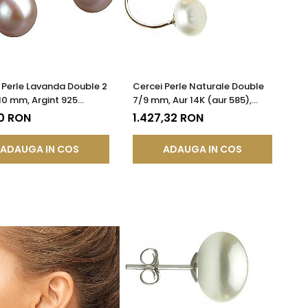
 Perle Lavanda Double 2
Cercei Perle Naturale Double
-10 mm, Argint 925
7/9 mm, Aur 14K (aur 585),
 cu Platină | KASKADDA®
Versatili 2 în 1 | KASKADDA®
0 RON
1.427,32 RON
ADAUGA IN COS
ADAUGA IN COS