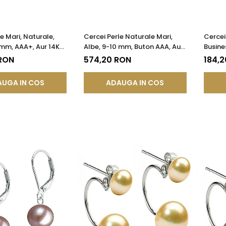
e Mari, Naturale,
Cercei Perle Naturale Mari,
Cercei
mm, AAA+, Aur 14K
Albe, 9-10 mm, Buton AAA, Aur
Busine
 Forma Lacrimă |
14K (aur 585), Tip Șurub |
Închisă
 RON
574,20 RON
184,
®
KASKADDA®
KASKA
UGA IN COS
ADAUGA IN COS