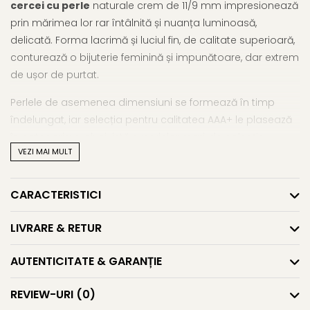
cercei cu perle
naturale crem de 11/9 mm impresionează
prin mărimea lor rar întâlnită și nuanța luminoasă,
delicată. Forma lacrimă și luciul fin, de calitate superioară,
conturează o bijuterie feminină și impunătoare, dar extrem
de ușor de purtat.
Perlele de asemenea dimensiuni se formează în timp
îndelungat, iar selecția pentru calitatea AAA+ le plasează
în categoria exclusivistă a perlelor mari, de colecție.
VEZI MAI MULT
Montura este lucrată în
aur galben de 14K (aur 585)
și
include tortiță închisă, aleasă special pentru stabilitate și
confort. Sunt bijuterii care atrag priviri și inspiră respect,
CARACTERISTICI
potrivite pentru femei care apreciază luxul discret.
LIVRARE & RETUR
Dacă ești în căutarea unor piese de impact, îți sugerăm
să vezi și selecția noastră de
cercei cu perle mari
și
AUTENTICITATE & GARANȚIE
întreaga colecție de
cercei cu perle
.
Caracteristici tehnice
REVIEW-URI
(0)