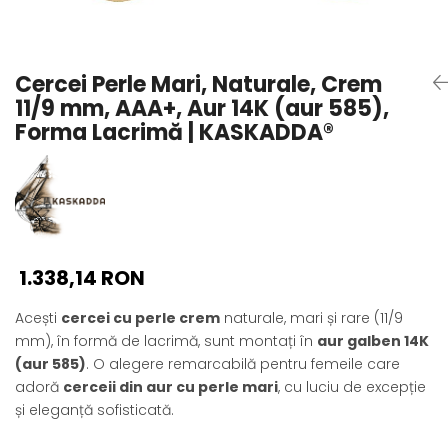
Seturi Perle cu Argint
Brățări cu Perle
Pandantive cu Perle
Cercei Perle Mari, Naturale, Crem
Brose cu Perle
11/9 mm, AAA+, Aur 14K (aur 585),
Forma Lacrimă | KASKADDA®
1.338,14 RON
Acești
cercei cu perle crem
naturale, mari și rare (11/9
mm), în formă de lacrimă, sunt montați în
aur galben 14K
(aur 585)
. O alegere remarcabilă pentru femeile care
adoră
cerceii din aur cu perle mari
, cu luciu de excepție
și eleganță sofisticată.