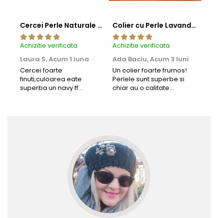
Cercei Perle Naturale Negre 5-6 mm, Buton AAA, Aur 14K (aur 585), Tip Șurub | KASKADDA®
Colier cu Perle Lavanda la Baza Gatului, de 4-5 mm, Perle Rare, Calitate AAA+, Aur 14K | KASKADDA®
Achizitie verificata
Achizitie verificata
Achi
Laura S,
Acum 1 luna
Ada Baciu,
Acum 3 luni
Mun
Acu
Cercei foarte
Un colier foarte frumos!
finuti,culoarea eate
Perlele sunt superbe si
Bun
superba un navy ff
chiar au o calitate
cu b
frumos.Lucrati bine,cu
extraordinara.
sup
siguranta am sa revin pt
deca
mai multe comenzi.❤️
Rec