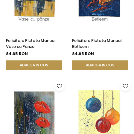
Seturi Perle cu Argint
Brățări cu Perle
Pandantive cu Perle
Brose cu Perle
Felicitare Pictata Manual
Felicitare Pictata Manual
Vase cu Panze
Betleem
84,65 RON
84,65 RON
ADAUGA IN COS
ADAUGA IN COS