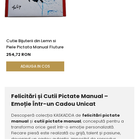
Cutie Bijuterii din Lemn si
Piele Pictata Manual Fluture
254,72 RON
ADAUGA IN COS
Felicitări și Cutii Pictate Manual –
Emoție Într-un Cadou Unicat
Descoperă colecția KASKADDA de
felicitări pictate
manual
și
cutii pictate manual
, concepută pentru a
transforma orice gest într-o emoție personalizată.
Fiecare piesă este realizată cu grijă, talent și pasiune,
devenind un cadou autentic, imposibil de reprodus.