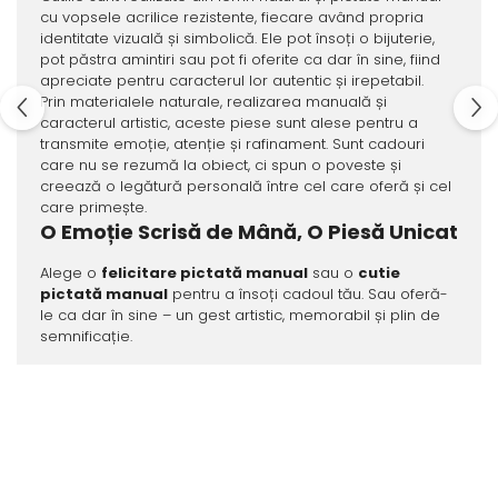
cu vopsele acrilice rezistente, fiecare având propria
identitate vizuală și simbolică. Ele pot însoți o bijuterie,
pot păstra amintiri sau pot fi oferite ca dar în sine, fiind
apreciate pentru caracterul lor autentic și irepetabil.
Prin materialele naturale, realizarea manuală și
caracterul artistic, aceste piese sunt alese pentru a
transmite emoție, atenție și rafinament. Sunt cadouri
care nu se rezumă la obiect, ci spun o poveste și
creează o legătură personală între cel care oferă și cel
care primește.
O Emoție Scrisă de Mână, O Piesă Unicat
Alege o
felicitare pictată manual
sau o
cutie
pictată manual
pentru a însoți cadoul tău. Sau oferă-
le ca dar în sine – un gest artistic, memorabil și plin de
semnificație.