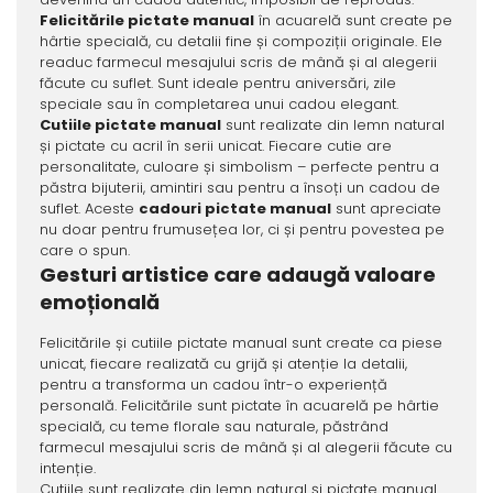
Felicitările pictate manual
în acuarelă sunt create pe
hârtie specială, cu detalii fine și compoziții originale. Ele
readuc farmecul mesajului scris de mână și al alegerii
făcute cu suflet. Sunt ideale pentru aniversări, zile
speciale sau în completarea unui cadou elegant.
Cutiile pictate manual
sunt realizate din lemn natural
și pictate cu acril în serii unicat. Fiecare cutie are
personalitate, culoare și simbolism – perfecte pentru a
păstra bijuterii, amintiri sau pentru a însoți un cadou de
suflet. Aceste
cadouri pictate manual
sunt apreciate
nu doar pentru frumusețea lor, ci și pentru povestea pe
care o spun.
Gesturi artistice care adaugă valoare
emoțională
Felicitările și cutiile pictate manual sunt create ca piese
unicat, fiecare realizată cu grijă și atenție la detalii,
pentru a transforma un cadou într-o experiență
personală. Felicitările sunt pictate în acuarelă pe hârtie
specială, cu teme florale sau naturale, păstrând
farmecul mesajului scris de mână și al alegerii făcute cu
intenție.
Cutiile sunt realizate din lemn natural și pictate manual