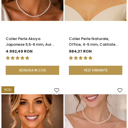
Seturi Perle cu Argint
Brățări cu Perle
Pandantive cu Perle
Brose cu Perle
Colier Perle Akoya
Colier Perle Naturale,
Japoneze 5,5-6 mm, Aur
Office, 4-5 mm, Calitate
Galben 14K cu Închizătoare
AAA, Aur 14K | KASKADDA®
4.992,49 RON
984,37 RON
Filigranată | KASKADDA®
ADAUGA IN COS
VEZI VARIANTE
NOU