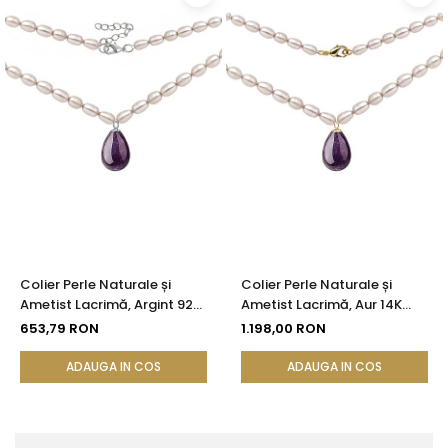
Colier Perle Naturale și
Colier Perle Naturale și
Ametist Lacrimă, Argint 925,
Ametist Lacrimă, Aur 14K
Model Princess | KASKADDA®
(Aur 585), Model Princess |
653,79 RON
1.198,00 RON
KASKADDA®
ADAUGA IN COS
ADAUGA IN COS