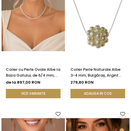
Colier cu Perle Ovale Albe la
Colier Perle Naturale Albe
Baza Gatului, de 6/4 mm,
3-4 mm, Bulgăraș, Argint
Calitate AAA, Aur 14K |
925, Calitate AAA |
de la 897,00 RON
279,80 RON
KASKADDA®
KASKADDA®
VEZI VARIANTE
ADAUGA IN COS