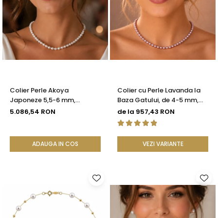
Colier Perle Akoya
Colier cu Perle Lavanda la
Japoneze 5,5-6 mm,
Baza Gatului, de 4-5 mm,
Închizătoare Sferică Aur
Perle Rare, Calitate AAA+,
5.086,54 RON
de la 957,43 RON
Galben 14K | KASKADDA®
Aur 14K | KASKADDA®
ADAUGA IN COS
VEZI VARIANTE