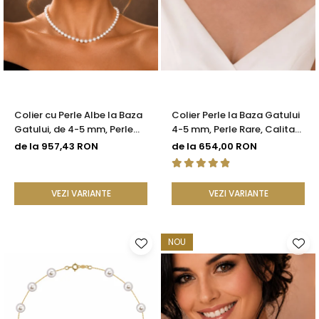
Colier cu Perle Albe la Baza
Colier Perle la Baza Gatului
Gatului, de 4-5 mm, Perle
4-5 mm, Perle Rare, Calitate
Rare, Calitate AAA+, Aur 14K
AAA+, Argint 925 |
de la 957,43 RON
de la 654,00 RON
| KASKADDA®
KASKADDA®
VEZI VARIANTE
VEZI VARIANTE
NOU