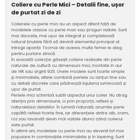
Coliere cu Perle Mici – Detalii fine, ușor
de purtat zi de zi
Colierele cu perle mici au un aspect diferit față de
modelele clasice cu perle mari sau șiraguri vizibile. Sunt
mai discrete, mai ușor de integrat și completează
natural ținutele fără să devină elementul principal al
întregii apariții. Tocmai de aceea, multe femei le aleg
pentru purtare zilnică.
În această colecție găsești coliere realizate din perle
naturale de cultură cu dimensiuni mici, montate în aur
de 14K sau argint 925. Unele modele sunt foarte simple
și minimaliste, altele combină perlele cu lanțuri fine sau
cu detalii discrete care păstrează bijuteria luminoasă și
ușor de purtat.
Perlele mici schimbă subtil aspectul unui colier. Nu atrag
atenția prin dimensiune, ci prin proporții, reflexii și
naturalețea detaliilor. În lumină naturală, anumite perle
capătă reflexii foarte fine, iar diferențele dintre alb, crem,
roz sau lavandă devin mai vizibile atunci când colierul
este purtat.
În ultimii ani, modelele cu perle mici au devenit tot mai
populare în combinațiile minimaliste și în layering. Sunt