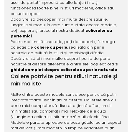
ușor de purtat împreună cu alte lanțuri fine și
funcționează foarte bine în stiluri moderne, office sau
casual elegant.
Dacă vrei să descoperi mai multe despre stilurile,
lungimile și modul în care sunt purtate aceste modele,
poți explora și articolul nostru dedicat
colierelor cu
perle mici
.
Pentru mai multă inspirație, poți descoperi și întreaga
colecție de
coliere cu perle
, realizată din perle
naturale de cultură în stiluri și combinații diferite.
Dacă vrei să afli mai multe despre tipurile de perle
naturale și despre diferențele dintre ele, poți explora și
ghidul complet despre colierele cu perle naturale
.
Coliere potrivite pentru stiluri naturale și
minimaliste
Multe dintre aceste modele sunt alese pentru că pot fi
integrate foarte ușor în ținute diferite. Colierele fine cu
perle mici completează discret o ținută office, un stil
minimalist sau combinații mai relaxate de zi cu zi.
Și lungimea colierului influențează mult efectul final.
Modelele purtate aproape de baza gâtului au un aspect
mai delicat și mai modern, în timp ce variantele puțin