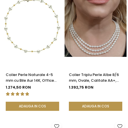
Colier Perle Naturale 4-5
Colier Triplu Perle Albe 8/6
mm cu Bile Aur 14K, Office
mm, Ovale, Calitate AA+,
Elegant | KASKADDA®
Închizătoare Argint |
1.274,50 RON
1.392,75 RON
KASKADDA®
ADAUGA IN COS
ADAUGA IN COS