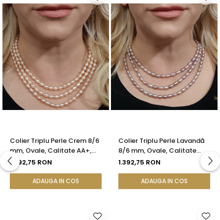
Colier Triplu Perle Crem 8/6
Colier Triplu Perle Lavandă
mm, Ovale, Calitate AA+,
8/6 mm, Ovale, Calitate
Închizătoare Argint |
AA+, Argint 925 | KASKADDA®
1.392,75 RON
1.392,75 RON
KASKADDA®
ADAUGA IN COS
ADAUGA IN COS