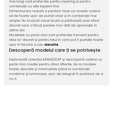
mai lungi sunt preferate pentru layering și pentru
combinații cu alte bijuterii fine.
Dimensiunea redusă a perlelor face ca aceste coliere
să fie foarte ușor de purtat chiar și în combinații mai
simple. Nu încarcă vizual ținuta și păstrează acel efect
discret care a făcut perlele mici atât de apreciate în
ultimii ani.
Modelele cu perle mici sunt preferate frecvent pentru
stilul lor discret și pentru felul în care pot fi purtate foarte
ușor în fiecare zi sau
daruite
.
Descoperă modelul care ți se potrivește
Explorează colecția KASKADDA® și descoperă coliere cu
perle mici create pentru stiluri diferite, de la modele
foarte discrete și minimaliste până la combinații
moderne și luminoase, ușor de integrat în purtarea de zi
cu zi.