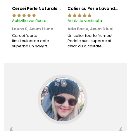
Cercei Perle Naturale Negre 5-6 mm, Buton AAA, Aur 14K (aur 585), Tip Șurub | KASKADDA®
Colier cu Perle Lavanda la Baza Gatului, de 4-5 mm, Perle Rare, Calitate AAA+, Aur 14K | KASKADDA®
Achizitie verificata
Achizitie verificata
Achi
Laura S,
Acum 1 luna
Ada Baciu,
Acum 3 luni
Mun
Acu
Cercei foarte
Un colier foarte frumos!
finuti,culoarea eate
Perlele sunt superbe si
Bun
superba un navy ff
chiar au o calitate
cu b
frumos.Lucrati bine,cu
extraordinara.
sup
siguranta am sa revin pt
deca
mai multe comenzi.❤️
Rec