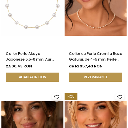
Colier Perle Akoya
Colier cu Perle Crem la Baza
Japoneze 5,5-6 mm, Aur
Gatului, de 4-5 mm, Perle
Galben 14K | KASKADDA®
Rare, Calitate AAA+, Aur 14K
2.506,43 RON
de la 957,43 RON
| KASKADDA®
ADAUGA IN COS
VEZI VARIANTE
NOU