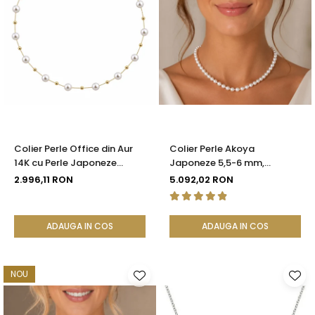
Colier Perle Office din Aur
Colier Perle Akoya
14K cu Perle Japoneze
Japoneze 5,5-6 mm,
Akoya 5,5 mm și Bile de Aur |
Închizătoare Sferică Aur Alb
2.996,11 RON
5.092,02 RON
KASKADDA®
14K | KASKADDA®
ADAUGA IN COS
ADAUGA IN COS
NOU