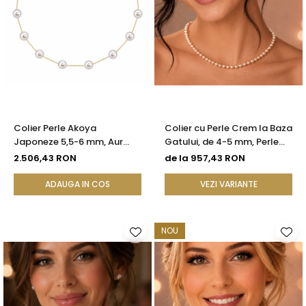
Colier Perle Akoya
Colier cu Perle Crem la Baza
Japoneze 5,5-6 mm, Aur
Gatului, de 4-5 mm, Perle
Galben 14K | KASKADDA®
Rare, Calitate AAA+, Aur 14K
2.506,43 RON
de la 957,43 RON
| KASKADDA®
ADAUGA IN COS
VEZI VARIANTE
NOU