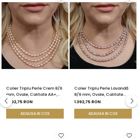
Colier Triplu Perle Crem 8/6
Colier Triplu Perle Lavandă
mm, Ovale, Calitate AA+,
8/6 mm, Ovale, Calitate
Închizătoare Argint |
AA+, Argint 925 | KASKADDA®
1.392,75 RON
1.392,75 RON
KASKADDA®
ADAUGA IN COS
ADAUGA IN COS