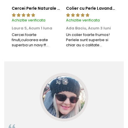
Cercei Perle Naturale Negre 5-6 mm, Buton AAA, Aur 14K (aur 585), Tip Șurub | KASKADDA®
Colier cu Perle Lavanda la Baza Gatului, de 4-5 mm, Perle Rare, Calitate AAA+, Aur 14K | KASKADDA®
Achizitie verificata
Achizitie verificata
Achi
Laura S,
Acum 1 luna
Ada Baciu,
Acum 3 luni
Mun
Acu
Cercei foarte
Un colier foarte frumos!
finuti,culoarea eate
Perlele sunt superbe si
Bun
superba un navy ff
chiar au o calitate
cu b
frumos.Lucrati bine,cu
extraordinara.
sup
siguranta am sa revin pt
deca
mai multe comenzi.❤️
Rec