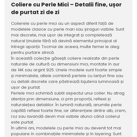
Coliere cu Perle Mici – Detalii fine, ușor
de purtat zi de zi
Colierele cu perle mici au un aspect diferit față de
modelele clasice cu perle mari sau șiraguri vizibile. Sunt
mai discrete, mai ușor de integrat și completează
natural ținutele fără să devină elementul principal al
întregii apariții. Tocmai de aceea, multe femei le aleg
pentru purtare zilnică.
În această colecție găsești coliere realizate din perle
naturale de cultură cu dimensiuni mici, montate în aur
de 14K sau argint 925. Unele modele sunt foarte simple
și minimaliste, altele combină perlele cu lanțuri fine sau
cu detalii discrete care păstrează bijuteria luminoasă și
ușor de purtat.
Perlele mici schimbă subtil aspectul unui colier. Nu atrag
atenția prin dimensiune, ci prin proporții, reflexii și
naturalețea detaliilor. În lumină naturală, anumite perle
capătă reflexii foarte fine, iar diferențele dintre alb, crem,
roz sau lavandă devin mai vizibile atunci când colierul
este purtat.
În ultimii ani, modelele cu perle mici au devenit tot mai
populare în combinațiile minimaliste și în layering. Sunt