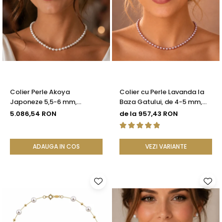
Colier Perle Akoya
Colier cu Perle Lavanda la
Japoneze 5,5-6 mm,
Baza Gatului, de 4-5 mm,
Închizătoare Sferică Aur
Perle Rare, Calitate AAA+,
5.086,54 RON
de la 957,43 RON
Galben 14K | KASKADDA®
Aur 14K | KASKADDA®
ADAUGA IN COS
VEZI VARIANTE