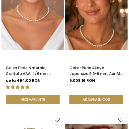
Colier Perle Naturale,
Colier Perle Akoya
Calitate AAA, 4/6 mm,
Japoneze 5,5-6 mm, Aur Alb
Ovale, Închizătoare Argint
14K cu Închizătoare
de la 494,00 RON
5.008,16 RON
925 | KASKADDA®
Filigranată | KASKADDA®
VEZI VARIANTE
ADAUGA IN COS