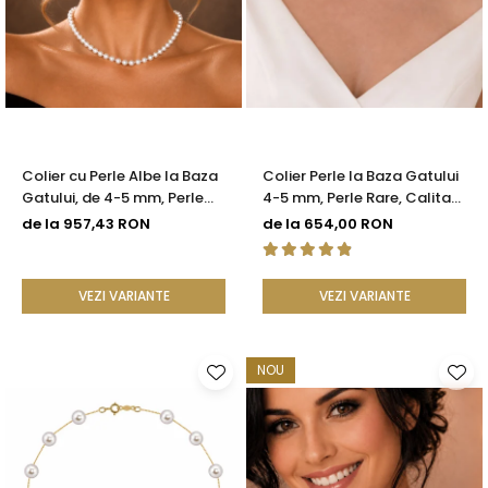
Colier cu Perle Albe la Baza
Colier Perle la Baza Gatului
Gatului, de 4-5 mm, Perle
4-5 mm, Perle Rare, Calitate
Rare, Calitate AAA+, Aur 14K
AAA+, Argint 925 |
de la 957,43 RON
de la 654,00 RON
| KASKADDA®
KASKADDA®
VEZI VARIANTE
VEZI VARIANTE
NOU