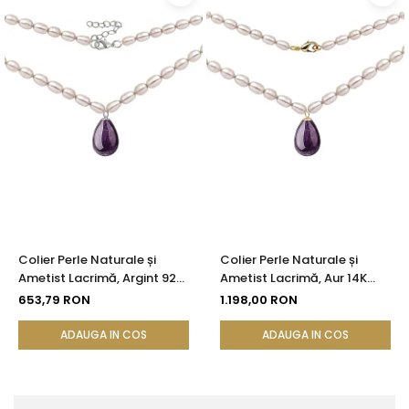
Colier Perle Naturale și
Colier Perle Naturale și
Ametist Lacrimă, Argint 925,
Ametist Lacrimă, Aur 14K
Model Princess | KASKADDA®
(Aur 585), Model Princess |
653,79 RON
1.198,00 RON
KASKADDA®
ADAUGA IN COS
ADAUGA IN COS