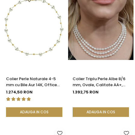
Colier Perle Naturale 4-5
Colier Triplu Perle Albe 8/6
mm cu Bile Aur 14K, Office
mm, Ovale, Calitate AA+,
Elegant | KASKADDA®
Închizătoare Argint |
1.274,50 RON
1.392,75 RON
KASKADDA®
ADAUGA IN COS
ADAUGA IN COS