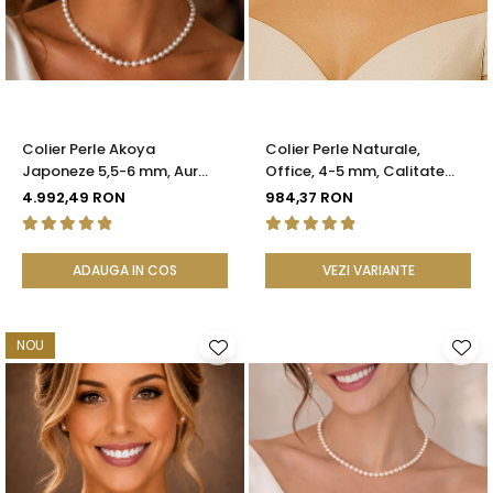
Seturi Perle cu Argint
Brățări cu Perle
Pandantive cu Perle
Brose cu Perle
Colier Perle Akoya
Colier Perle Naturale,
Japoneze 5,5-6 mm, Aur
Office, 4-5 mm, Calitate
Galben 14K cu Închizătoare
AAA, Aur 14K | KASKADDA®
4.992,49 RON
984,37 RON
Filigranată | KASKADDA®
ADAUGA IN COS
VEZI VARIANTE
NOU