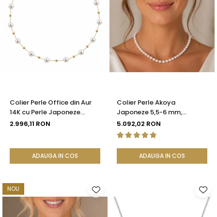
Colier Perle Office din Aur
Colier Perle Akoya
14K cu Perle Japoneze
Japoneze 5,5-6 mm,
Akoya 5,5 mm și Bile de Aur |
Închizătoare Sferică Aur Alb
2.996,11 RON
5.092,02 RON
KASKADDA®
14K | KASKADDA®
ADAUGA IN COS
ADAUGA IN COS
NOU