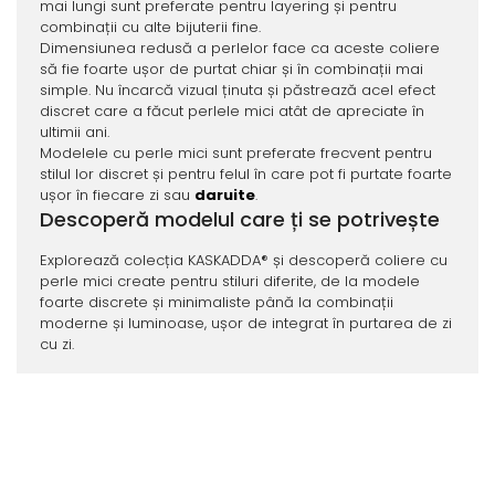
mai lungi sunt preferate pentru layering și pentru
combinații cu alte bijuterii fine.
Dimensiunea redusă a perlelor face ca aceste coliere
să fie foarte ușor de purtat chiar și în combinații mai
simple. Nu încarcă vizual ținuta și păstrează acel efect
discret care a făcut perlele mici atât de apreciate în
ultimii ani.
Modelele cu perle mici sunt preferate frecvent pentru
stilul lor discret și pentru felul în care pot fi purtate foarte
ușor în fiecare zi sau
daruite
.
Descoperă modelul care ți se potrivește
Explorează colecția KASKADDA® și descoperă coliere cu
perle mici create pentru stiluri diferite, de la modele
foarte discrete și minimaliste până la combinații
moderne și luminoase, ușor de integrat în purtarea de zi
cu zi.