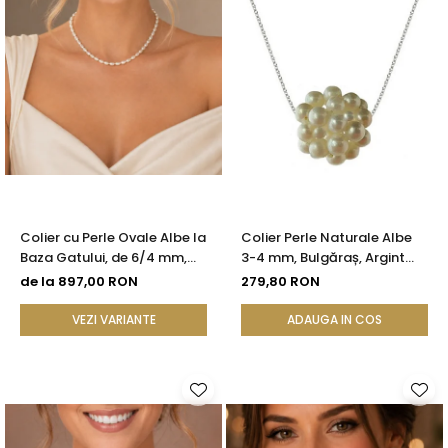
Colier cu Perle Ovale Albe la
Colier Perle Naturale Albe
Baza Gatului, de 6/4 mm,
3-4 mm, Bulgăraș, Argint
Calitate AAA, Aur 14K |
925, Calitate AAA |
de la 897,00 RON
279,80 RON
KASKADDA®
KASKADDA®
VEZI VARIANTE
ADAUGA IN COS