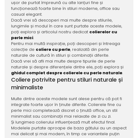
ușor de purtat împreună cu alte lanțuri fine și
funcționează foarte bine în stiluri moderne, office sau
casual elegant.
Dacă vrei să descoperi mai multe despre stilurile,
lungimile și modul în care sunt purtate aceste modele,
poți explora și articolul nostru dedicat
colierelor cu
perle mici
.
Pentru mai multă inspirație, poți descoperi și întreaga
colecție de
coliere cu perle
, realizată din perle
naturale de cultură în stiluri și combinații diferite.
Dacă vrei să afli mai multe despre tipurile de perle
naturale și despre diferențele dintre ele, poți explora și
ghidul complet despre colierele cu perle naturale
.
Coliere potrivite pentru stiluri naturale și
minimaliste
Multe dintre aceste modele sunt alese pentru că pot fi
integrate foarte ușor în ținute diferite. Colierele fine cu
perle mici completează discret o ținută office, un stil
minimalist sau combinații mai relaxate de zi cu zi.
Și lungimea colierului influențează mult efectul final.
Modelele purtate aproape de baza gâtului au un aspect
mai delicat și mai modern, în timp ce variantele puțin