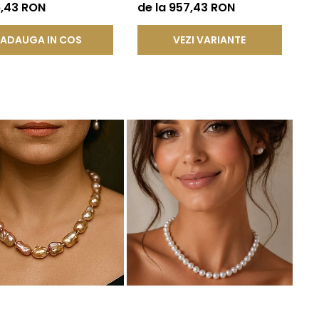
DDA®
Calitate AAA+, Aur 14K |
6,43 RON
de la 957,43 RON
KASKADDA®
ADAUGA IN COS
VEZI VARIANTE