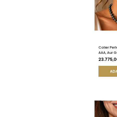
Colier Perl
AAA, Aur G
KASKADDA
23.775,
ADA