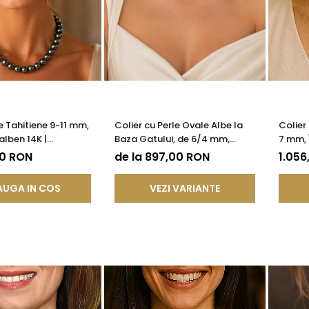
e Tahitiene 9-11 mm,
Colier cu Perle Ovale Albe la
Colier
alben 14K |
Baza Gatului, de 6/4 mm,
7 mm, 
®
Calitate AAA, Aur 14K |
KASKA
00 RON
de la 897,00 RON
1.056
KASKADDA®
UGA IN COS
VEZI VARIANTE