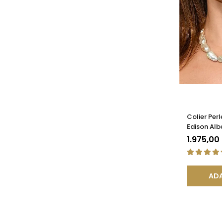
Colier Per
Edison Alb
14K | KAS
1.975,00
ADA