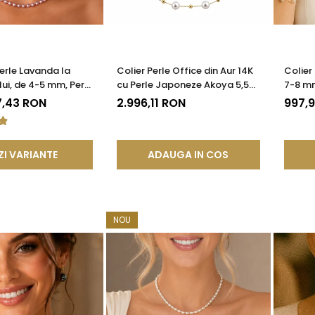
Perle Lavanda la
Colier Perle Office din Aur 14K
Colier
ui, de 4-5 mm, Perle
cu Perle Japoneze Akoya 5,5
7-8 mm
ate AAA+, Aur 14K |
mm și Bile de Aur | KASKADDA®
| KAS
7,43 RON
2.996,11 RON
997,
®
ZI VARIANTE
ADAUGA IN COS
NOU