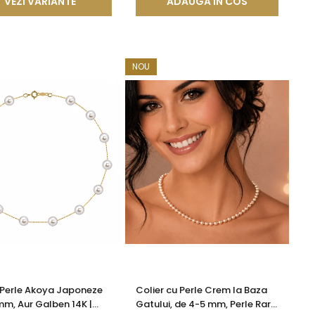
VEZI VARIANTE
ADAUGA IN COS
NOU
 Perle Akoya Japoneze
Colier cu Perle Crem la Baza
mm, Aur Galben 14K |
Gatului, de 4-5 mm, Perle Rare,