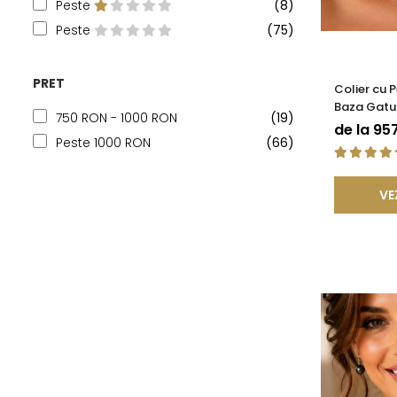
Peste
(8)
Peste
(75)
PRET
Colier cu 
Baza Gatul
750 RON - 1000 RON
(19)
Rare, Calit
de la 95
KASKADDA
Peste 1000 RON
(66)
VE