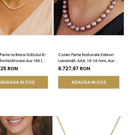
 Perle la Baza Gâtului 6-
Colier Perle Naturale Edison
Închizătoare Aur 14K |
Lavandă, AAA, 13-14 mm, Aur
DDA®
Alb 14K | KASKADDA®
,25 RON
8.727,97 RON
ADAUGA IN COS
ADAUGA IN COS