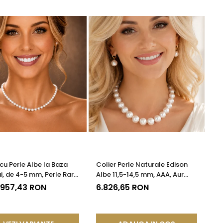
 cu Perle Albe la Baza
Colier Perle Naturale Edison
i, de 4-5 mm, Perle Rare,
Albe 11,5-14,5 mm, AAA, Aur
te AAA+, Aur 14K |
Galben 14K | KASKADDA®
 957,43 RON
6.826,65 RON
DDA®