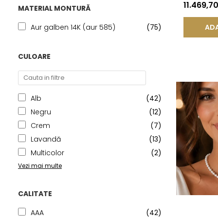
Închizătoa
11.469,7
MATERIAL MONTURĂ
KASKADDA
ADA
Aur galben 14K (aur 585)
(75)
CULOARE
Alb
(42)
Negru
(12)
Crem
(7)
Lavandă
(13)
Multicolor
(2)
Vezi mai multe
CALITATE
AAA
(42)