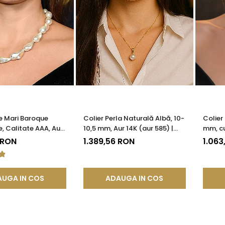
le Mari Baroque
Colier Perla Naturală Albă, 10-
Colier
e, Calitate AAA, Aur
10,5 mm, Aur 14K (aur 585) |
mm, cu
KADDA®
KASKADDA®
(aur 5
 RON
1.389,56 RON
1.063
UGA IN COS
ADAUGA IN COS