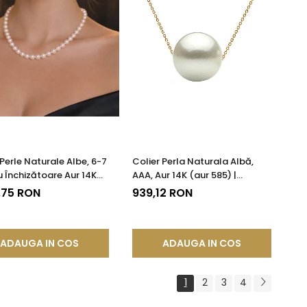
 Perle Naturale Albe, 6-7
Colier Perla Naturala Albă,
 Închizătoare Aur 14K
AAA, Aur 14K (aur 585) |
85) | KASKADDA®
KASKADDA®
,75 RON
939,12 RON
ADAUGA IN COS
ADAUGA IN COS
1
2
3
4