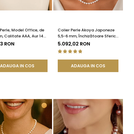
 Perle, Model Office, de
Colier Perle Akoya Japoneze
, Calitate AAA, Aur 14K
5,5-6 mm, Închizătoare Sferică
KADDA®
Aur Alb 14K | KASKADDA®
93 RON
5.092,02 RON
ADAUGA IN COS
ADAUGA IN COS