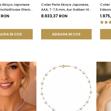
le Akoya Japoneze
Colier Perle Akoya Japoneze,
Colier
Închizătoare Sferică
AAA, 7-7,5 mm, Aur Galben 14K
Edison
n 14K | KASKADDA®
| KASKADDA®
AAA, A
4 RON
8.933,37 RON
1.975
UGA IN COS
ADAUGA IN COS