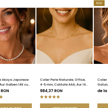
NOU
le Akoya Japoneze
Colier Perle Naturale, Office,
Colier
Aur Galben 14K cu
4-5 mm, Calitate AAA, Aur 14K
Gatulu
e Filigranată |
| KASKADDA®
Calita
9 RON
984,37 RON
de la
®
KASKA