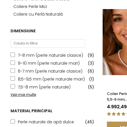
Seturi Perle cu Argint
Coliere Perle Mici
Brățări cu Perle
Coliere cu Perlă Naturală
Pandantive cu Perle
Brose cu Perle
DIMENSIUNE
7–8 mm (perle naturale clasice)
(9)
9–10 mm (perle naturale mari)
(3)
6-7 mm (perle naturale clasice)
(6)
8,5–9,5 mm (perle naturale mari)
(1)
7,5–8 mm (perle naturale)
(5)
Colier Per
Vezi mai multe
5,5-6 mm, 
Închizătoar
4.992,4
KASKADDA
MATERIAL PRINCIPAL
Perle naturale de apă dulce
(45)