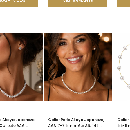
UGA IN COS
VEZI VARIANTE
le Akoya Japoneze
Colier Perle Akoya Japoneze,
Colier
Calitate AAA,
AAA, 7-7,5 mm, Aur Alb 14K |
5,5-6 