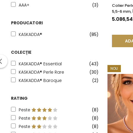
AAA+
(3)
Colier Per
5,5-6 mm, 
Aur Galbe
5.086,5
PRODUCATORI
KASKADDA®
(85)
ADA
COLECȚIE
KASKADDA® Essential
(43)
NOU
KASKADDA® Perle Rare
(30)
KASKADDA® Baroque
(2)
RATING
Peste
(8)
Peste
(8)
Peste
(8)