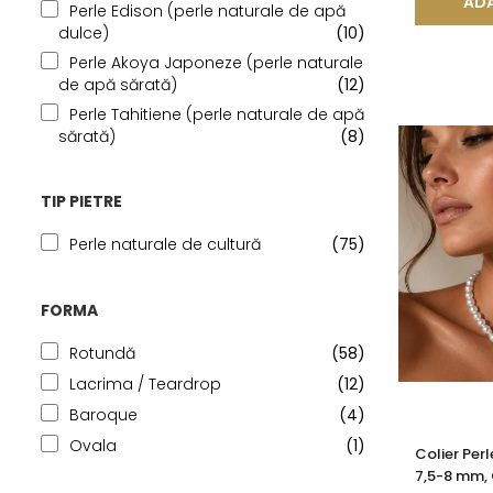
ADA
Perle Edison (perle naturale de apă
dulce)
(10)
Perle Akoya Japoneze (perle naturale
de apă sărată)
(12)
Perle Tahitiene (perle naturale de apă
sărată)
(8)
TIP PIETRE
Perle naturale de cultură
(75)
FORMA
Rotundă
(58)
Lacrima / Teardrop
(12)
Baroque
(4)
Ovala
(1)
Colier Per
7,5-8 mm, 