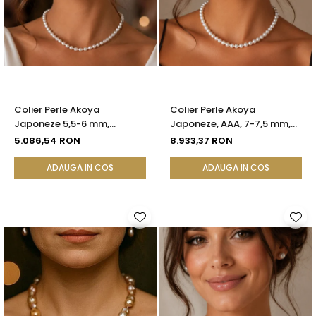
Colier Perle Akoya
Colier Perle Akoya
Japoneze 5,5-6 mm,
Japoneze, AAA, 7-7,5 mm,
Închizătoare Sferică Aur
Aur Galben 14K | KASKADDA®
5.086,54 RON
8.933,37 RON
Galben 14K | KASKADDA®
ADAUGA IN COS
ADAUGA IN COS