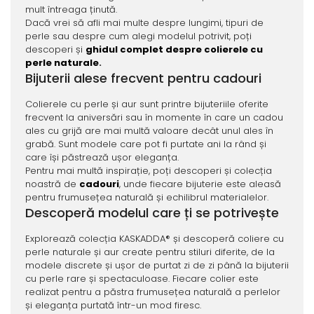
mult întreaga ținută.
Dacă vrei să afli mai multe despre lungimi, tipuri de
perle sau despre cum alegi modelul potrivit, poți
descoperi și
ghidul complet despre colierele cu
perle naturale
.
Bijuterii alese frecvent pentru cadouri
Colierele cu perle și aur sunt printre bijuteriile oferite
frecvent la aniversări sau în momente în care un cadou
ales cu grijă are mai multă valoare decât unul ales în
grabă. Sunt modele care pot fi purtate ani la rând și
care își păstrează ușor eleganța.
Pentru mai multă inspirație, poți descoperi și colecția
noastră de
cadouri
, unde fiecare bijuterie este aleasă
pentru frumusețea naturală și echilibrul materialelor.
Descoperă modelul care ți se potrivește
Explorează colecția KASKADDA® și descoperă coliere cu
perle naturale și aur create pentru stiluri diferite, de la
modele discrete și ușor de purtat zi de zi până la bijuterii
cu perle rare și spectaculoase. Fiecare colier este
realizat pentru a păstra frumusețea naturală a perlelor
și eleganța purtată într-un mod firesc.