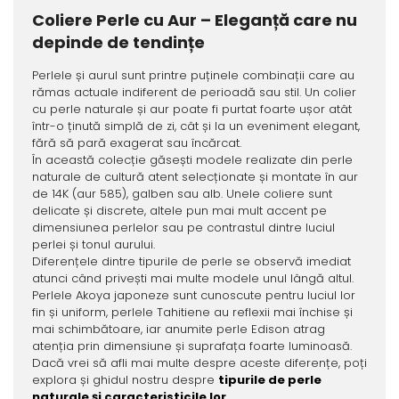
Coliere Perle cu Aur – Eleganță care nu
depinde de tendințe
Perlele și aurul sunt printre puținele combinații care au
rămas actuale indiferent de perioadă sau stil. Un colier
cu perle naturale și aur poate fi purtat foarte ușor atât
într-o ținută simplă de zi, cât și la un eveniment elegant,
fără să pară exagerat sau încărcat.
În această colecție găsești modele realizate din perle
naturale de cultură atent selecționate și montate în aur
de 14K (aur 585), galben sau alb. Unele coliere sunt
delicate și discrete, altele pun mai mult accent pe
dimensiunea perlelor sau pe contrastul dintre luciul
perlei și tonul aurului.
Diferențele dintre tipurile de perle se observă imediat
atunci când privești mai multe modele unul lângă altul.
Perlele Akoya japoneze sunt cunoscute pentru luciul lor
fin și uniform, perlele Tahitiene au reflexii mai închise și
mai schimbătoare, iar anumite perle Edison atrag
atenția prin dimensiune și suprafața foarte luminoasă.
Dacă vrei să afli mai multe despre aceste diferențe, poți
explora și ghidul nostru despre
tipurile de perle
naturale și caracteristicile lor
.