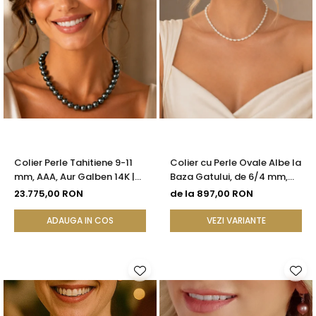
Colier Perle Tahitiene 9-11
Colier cu Perle Ovale Albe la
mm, AAA, Aur Galben 14K |
Baza Gatului, de 6/4 mm,
KASKADDA®
Calitate AAA, Aur 14K |
23.775,00 RON
de la 897,00 RON
KASKADDA®
ADAUGA IN COS
VEZI VARIANTE