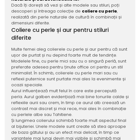
Dacă îți dorești să vezi și alte modele sau stiluri, poți
descoperi și întreaga colecție de
coliere cu perle
,
realizată din perle naturale de cultură în combinații și
dimensiuni diferite.
Coliere cu perle și aur pentru stiluri
diferite
Multe femei aleg colierele cu perle și aur pentru că sunt
ușor de purtat și nu depind foarte mult de tendințe.
Modelele fine, cu perle mici sau cu o singură perlă, sunt
preferate adesea pentru ținute office ori pentru un stil
minimalist. În schimb, colierele cu perle mari sau cu
reflexii puternice sunt purtate mai ales la evenimente și
ocazii speciale.
Aurul influențează mult felul în care este percepută
perla. Aurul galben evidențiază mai bine tonurile calde și
reflexiile aurii sau crem, în timp ce aurul alb creează un
contrast mai discret și mai rece, mai ales în combinație
cu perlele albe sau Tahitiene.
Și lungimea colierului schimbă foarte mult aspectul final
al bijuteriei. Unele modele sunt create să stea aproape
de baza gâtului și au un efect mai delicat, în timp ce
variantele mai lungi devin mai vizibile și schimbă mai