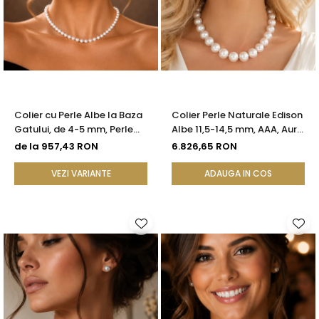
Colier cu Perle Albe la Baza
Colier Perle Naturale Edison
Gatului, de 4-5 mm, Perle
Albe 11,5-14,5 mm, AAA, Aur
Rare, Calitate AAA+, Aur 14K
Galben 14K | KASKADDA®
de la 957,43 RON
6.826,65 RON
| KASKADDA®
VEZI VARIANTE
ADAUGA IN COS