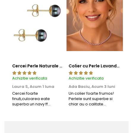
Cercei Perle Naturale Negre 5-6 mm, Buton AAA, Aur 14K (aur 585), Tip Șurub | KASKADDA®
Colier cu Perle Lavanda la Baza Gatului, de 4-5 mm, Perle Rare, Calitate AAA+, Aur 14K | KASKADDA®
Achizitie verificata
Achizitie verificata
Achi
Laura S,
Acum 1 luna
Ada Baciu,
Acum 3 luni
Mun
Acu
Cercei foarte
Un colier foarte frumos!
finuti,culoarea eate
Perlele sunt superbe si
Bun
superba un navy ff
chiar au o calitate
cu b
frumos.Lucrati bine,cu
extraordinara.
sup
siguranta am sa revin pt
deca
mai multe comenzi.❤️
Rec