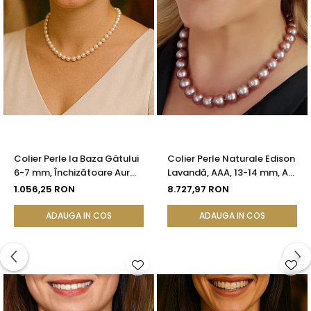
Colier Perle la Baza Gâtului
Colier Perle Naturale Edison
6-7 mm, Închizătoare Aur
Lavandă, AAA, 13-14 mm, Aur
14K | KASKADDA®
Alb 14K | KASKADDA®
1.056,25 RON
8.727,97 RON
ADAUGA IN COS
ADAUGA IN COS