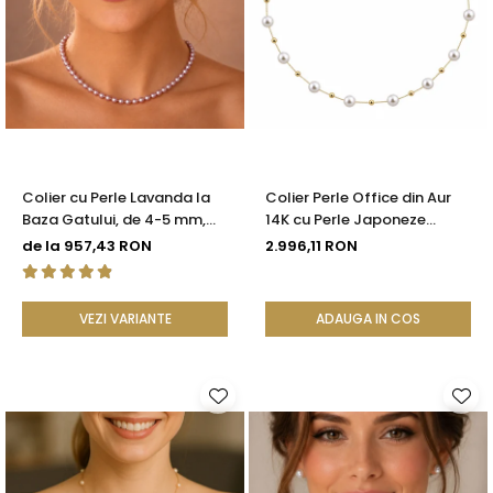
Colier cu Perle Lavanda la
Colier Perle Office din Aur
Baza Gatului, de 4-5 mm,
14K cu Perle Japoneze
Perle Rare, Calitate AAA+,
Akoya 5,5 mm și Bile de Aur |
de la 957,43 RON
2.996,11 RON
Aur 14K | KASKADDA®
KASKADDA®
VEZI VARIANTE
ADAUGA IN COS