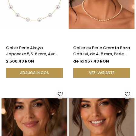
Colier Perle Akoya
Colier cu Perle Crem la Baza
Japoneze 5,5-6 mm, Aur
Gatului, de 4-5 mm, Perle
Galben 14K | KASKADDA®
Rare, Calitate AAA+, Aur 14K
2.506,43 RON
de la 957,43 RON
| KASKADDA®
ADAUGA IN COS
VEZI VARIANTE