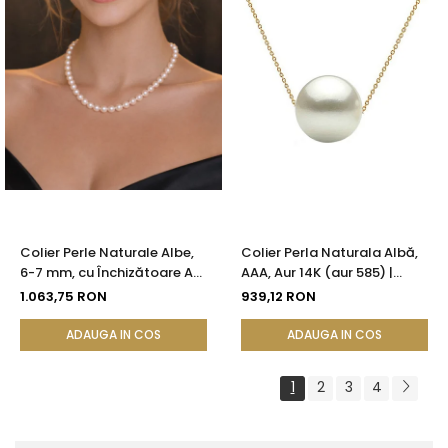
Colier Perle Naturale Albe,
Colier Perla Naturala Albă,
6-7 mm, cu Închizătoare Aur
AAA, Aur 14K (aur 585) |
14K (aur 585) | KASKADDA®
KASKADDA®
1.063,75 RON
939,12 RON
ADAUGA IN COS
ADAUGA IN COS
1
2
3
4