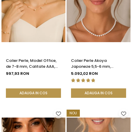
Colier Perle, Model Office,
Colier Perle Akoya
de 7-8 mm, Calitate AAA,
Japoneze 5,5-6 mm,
Aur 14K | KASKADDA®
Închizătoare Sferică Aur Alb
997,93 RON
5.092,02 RON
14K | KASKADDA®
ADAUGA IN COS
ADAUGA IN COS
NOU