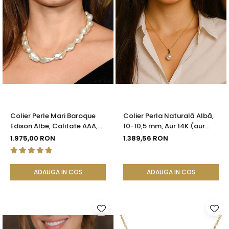
Colier Perle Mari Baroque
Colier Perla Naturală Albă,
Edison Albe, Calitate AAA,
10-10,5 mm, Aur 14K (aur
Aur 14K | KASKADDA®
585) | KASKADDA®
1.975,00 RON
1.389,56 RON
ADAUGA IN COS
ADAUGA IN COS