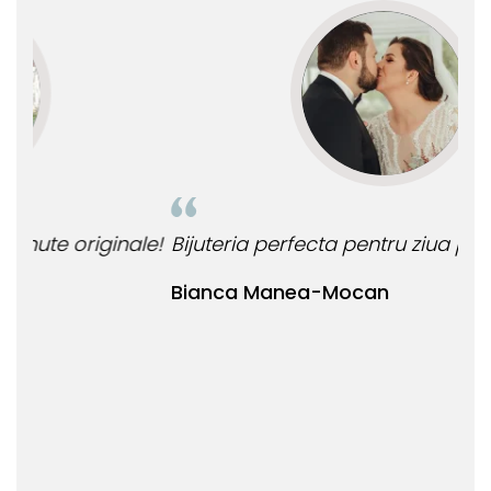
le!
Bijuteria perfecta pentru ziua perfecta!
O b
ata
Bianca Manea-Mocan
oca
Nic