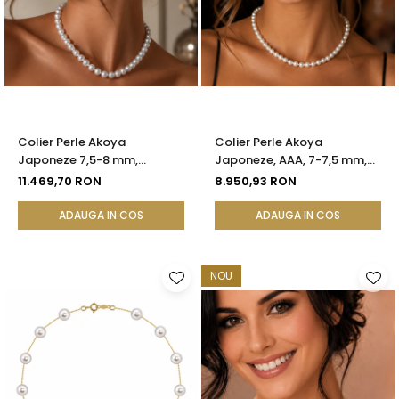
Colier Perle Akoya
Colier Perle Akoya
Japoneze 7,5-8 mm,
Japoneze, AAA, 7-7,5 mm,
Calitate AAA, Închizătoare
Aur Alb 14K | KASKADDA®
11.469,70 RON
8.950,93 RON
Aur Galben 14K | KASKADDA®
ADAUGA IN COS
ADAUGA IN COS
NOU