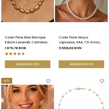
Colier Perle Mari Baroque
Colier Perle Akoya
Edison Lavandă, Calitatea
Japoneze, AAA, 7,5-8 mm,
AAA, Aur 14K | KASKADDA®
Aur Alb 14K | KASKADDA®
1.975,78 RON
11.558,00 RON
ADAUGA IN COS
ADAUGA IN COS
NOU