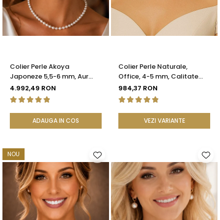
Seturi Perle cu Argint
Brățări cu Perle
Pandantive cu Perle
Brose cu Perle
Colier Perle Akoya
Colier Perle Naturale,
Japoneze 5,5-6 mm, Aur
Office, 4-5 mm, Calitate
Galben 14K cu Închizătoare
AAA, Aur 14K | KASKADDA®
4.992,49 RON
984,37 RON
Filigranată | KASKADDA®
ADAUGA IN COS
VEZI VARIANTE
NOU