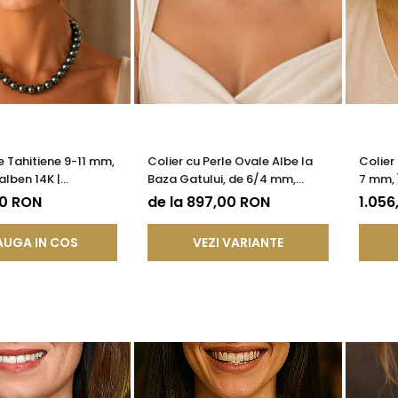
e Tahitiene 9-11 mm,
Colier cu Perle Ovale Albe la
Colier
alben 14K |
Baza Gatului, de 6/4 mm,
7 mm, 
®
Calitate AAA, Aur 14K |
KASKA
00 RON
de la 897,00 RON
1.056
KASKADDA®
UGA IN COS
VEZI VARIANTE