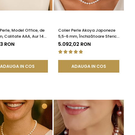
 Perle, Model Office, de
Colier Perle Akoya Japoneze
, Calitate AAA, Aur 14K
5,5-6 mm, Închizătoare Sferică
KADDA®
Aur Alb 14K | KASKADDA®
93 RON
5.092,02 RON
ADAUGA IN COS
ADAUGA IN COS