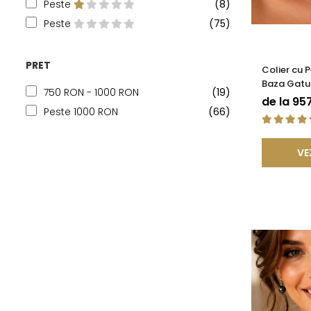
Peste
(8)
Peste
(75)
PRET
Colier cu 
Baza Gatul
750 RON - 1000 RON
(19)
Rare, Calit
de la 95
KASKADDA
Peste 1000 RON
(66)
VE