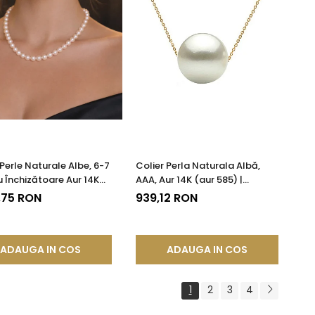
 Perle Naturale Albe, 6-7
Colier Perla Naturala Albă,
 Închizătoare Aur 14K
AAA, Aur 14K (aur 585) |
85) | KASKADDA®
KASKADDA®
,75 RON
939,12 RON
ADAUGA IN COS
ADAUGA IN COS
1
2
3
4