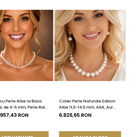
 cu Perle Albe la Baza
Colier Perle Naturale Edison
i, de 4-5 mm, Perle Rare,
Albe 11,5-14,5 mm, AAA, Aur
te AAA+, Aur 14K |
Galben 14K | KASKADDA®
 957,43 RON
6.826,65 RON
DDA®