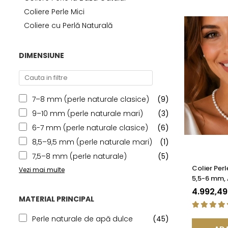
Seturi Perle cu Argint
Coliere Perle Mici
Brățări cu Perle
Coliere cu Perlă Naturală
Pandantive cu Perle
Brose cu Perle
DIMENSIUNE
7–8 mm (perle naturale clasice)
(9)
9–10 mm (perle naturale mari)
(3)
6-7 mm (perle naturale clasice)
(6)
8,5–9,5 mm (perle naturale mari)
(1)
7,5–8 mm (perle naturale)
(5)
Colier Per
Vezi mai multe
5,5-6 mm, 
Închizătoar
4.992,4
KASKADDA
MATERIAL PRINCIPAL
Perle naturale de apă dulce
(45)