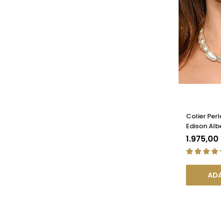
Colier Per
Edison Alb
14K | KAS
1.975,00
ADA