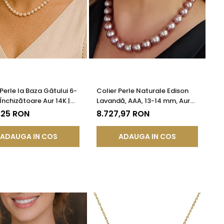
 Perle la Baza Gâtului 6-
Colier Perle Naturale Edison
Închizătoare Aur 14K |
Lavandă, AAA, 13-14 mm, Aur
DDA®
Alb 14K | KASKADDA®
,25 RON
8.727,97 RON
ADAUGA IN COS
ADAUGA IN COS