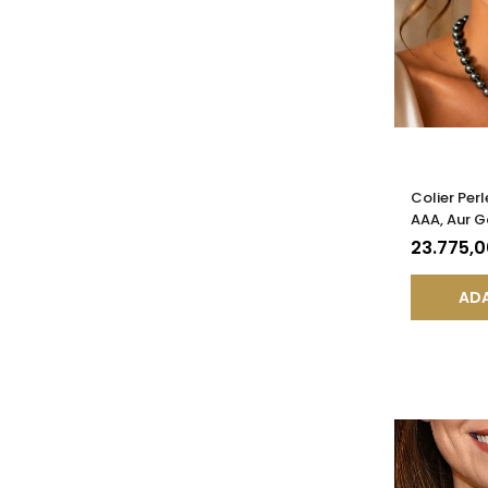
Colier Perl
AAA, Aur G
KASKADDA
23.775,
ADA