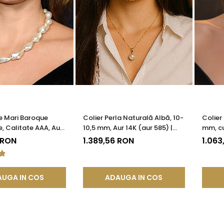
le Mari Baroque
Colier Perla Naturală Albă, 10-
Colier
e, Calitate AAA, Aur
10,5 mm, Aur 14K (aur 585) |
mm, cu
KADDA®
KASKADDA®
(aur 5
 RON
1.389,56 RON
1.063
UGA IN COS
ADAUGA IN COS