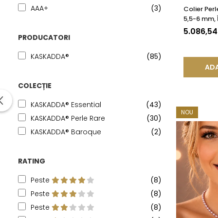
AAA+
(3)
Colier Per
5,5-6 mm, 
Aur Galbe
5.086,5
PRODUCATORI
KASKADDA®
(85)
ADA
COLECȚIE
KASKADDA® Essential
(43)
NOU
KASKADDA® Perle Rare
(30)
KASKADDA® Baroque
(2)
RATING
Peste
(8)
Peste
(8)
Peste
(8)