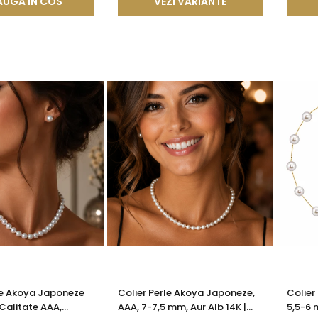
UGA IN COS
VEZI VARIANTE
le Akoya Japoneze
Colier Perle Akoya Japoneze,
Colier
Calitate AAA,
AAA, 7-7,5 mm, Aur Alb 14K |
5,5-6 