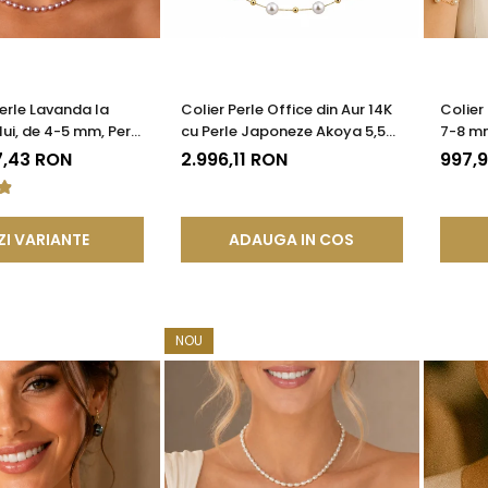
Perle Lavanda la
Colier Perle Office din Aur 14K
Colier
ui, de 4-5 mm, Perle
cu Perle Japoneze Akoya 5,5
7-8 mm
ate AAA+, Aur 14K |
mm și Bile de Aur | KASKADDA®
| KAS
7,43 RON
2.996,11 RON
997,
®
ZI VARIANTE
ADAUGA IN COS
NOU