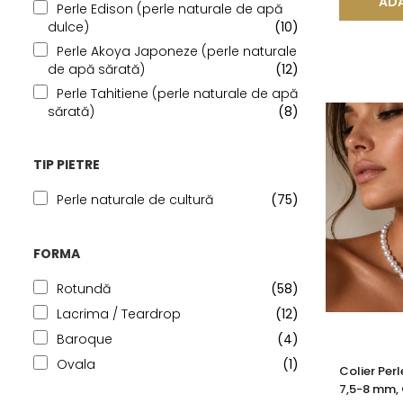
ADA
Perle Edison (perle naturale de apă
dulce)
(10)
Perle Akoya Japoneze (perle naturale
de apă sărată)
(12)
Perle Tahitiene (perle naturale de apă
sărată)
(8)
TIP PIETRE
Perle naturale de cultură
(75)
FORMA
Rotundă
(58)
Lacrima / Teardrop
(12)
Baroque
(4)
Ovala
(1)
Colier Per
7,5-8 mm, 