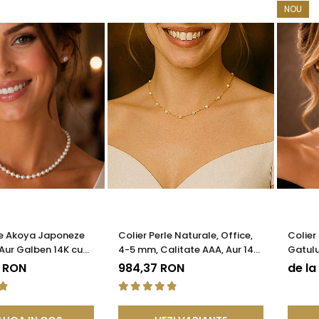
NOU
le Akoya Japoneze
Colier Perle Naturale, Office,
Colier
Aur Galben 14K cu
4-5 mm, Calitate AAA, Aur 14K
Gatulu
e Filigranată |
| KASKADDA®
Calita
9 RON
984,37 RON
de la
®
KASKA