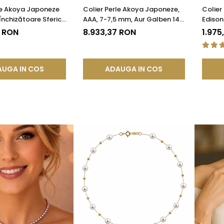
le Akoya Japoneze
Colier Perle Akoya Japoneze,
Colier
Închizătoare Sferică
AAA, 7-7,5 mm, Aur Galben 14K
Edison
n 14K | KASKADDA®
| KASKADDA®
AAA, A
4 RON
8.933,37 RON
1.975
UGA IN COS
ADAUGA IN COS