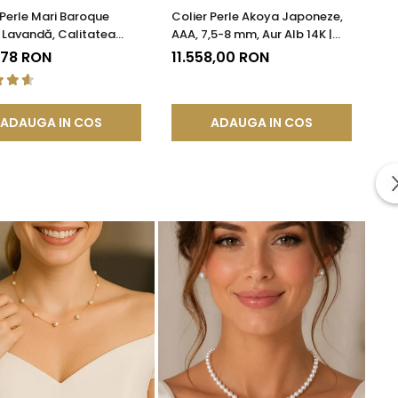
 Perle Mari Baroque
Colier Perle Akoya Japoneze,
 Lavandă, Calitatea
AAA, 7,5-8 mm, Aur Alb 14K |
ur 14K | KASKADDA®
KASKADDA®
,78 RON
11.558,00 RON
ADAUGA IN COS
ADAUGA IN COS