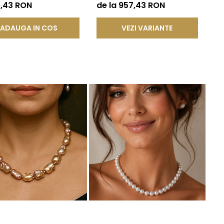
DDA®
Calitate AAA+, Aur 14K |
6,43 RON
de la 957,43 RON
KASKADDA®
ADAUGA IN COS
VEZI VARIANTE