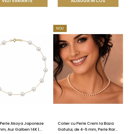
VEZI VARIANTE
ADAUGA IN COS
NOU
 Perle Akoya Japoneze
Colier cu Perle Crem la Baza
mm, Aur Galben 14K |
Gatului, de 4-5 mm, Perle Rare,