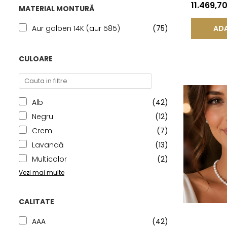
Închizătoa
11.469,7
MATERIAL MONTURĂ
KASKADDA
ADA
Aur galben 14K (aur 585)
(75)
CULOARE
Alb
(42)
Negru
(12)
Crem
(7)
Lavandă
(13)
Multicolor
(2)
Vezi mai multe
CALITATE
AAA
(42)