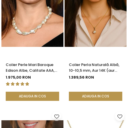
Colier Perle Mari Baroque
Colier Perla Naturală Albă,
Edison Albe, Calitate AAA,
10-10,5 mm, Aur 14K (aur
Aur 14K | KASKADDA®
585) | KASKADDA®
1.975,00 RON
1.389,56 RON
ADAUGA IN COS
ADAUGA IN COS