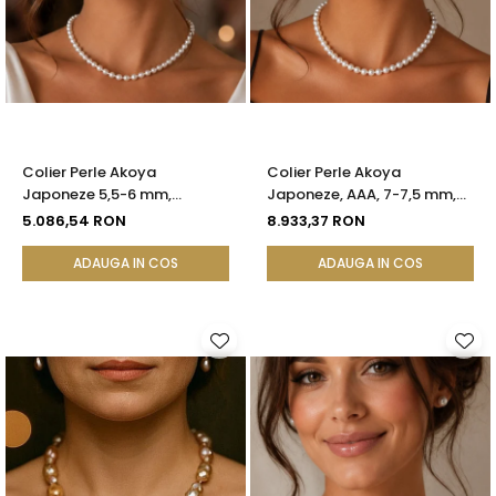
Colier Perle Akoya
Colier Perle Akoya
Japoneze 5,5-6 mm,
Japoneze, AAA, 7-7,5 mm,
Închizătoare Sferică Aur
Aur Galben 14K | KASKADDA®
5.086,54 RON
8.933,37 RON
Galben 14K | KASKADDA®
ADAUGA IN COS
ADAUGA IN COS