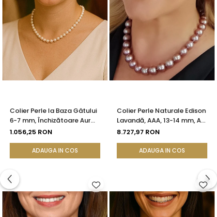
Colier Perle la Baza Gâtului
Colier Perle Naturale Edison
6-7 mm, Închizătoare Aur
Lavandă, AAA, 13-14 mm, Aur
14K | KASKADDA®
Alb 14K | KASKADDA®
1.056,25 RON
8.727,97 RON
ADAUGA IN COS
ADAUGA IN COS