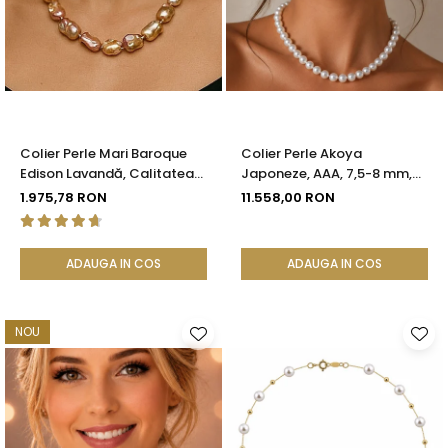
Colier Perle Mari Baroque
Colier Perle Akoya
Edison Lavandă, Calitatea
Japoneze, AAA, 7,5-8 mm,
AAA, Aur 14K | KASKADDA®
Aur Alb 14K | KASKADDA®
1.975,78 RON
11.558,00 RON
ADAUGA IN COS
ADAUGA IN COS
NOU