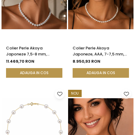
Colier Perle Akoya
Colier Perle Akoya
Japoneze 7,5-8 mm,
Japoneze, AAA, 7-7,5 mm,
Calitate AAA, Închizătoare
Aur Alb 14K | KASKADDA®
11.469,70 RON
8.950,93 RON
Aur Galben 14K | KASKADDA®
ADAUGA IN COS
ADAUGA IN COS
NOU