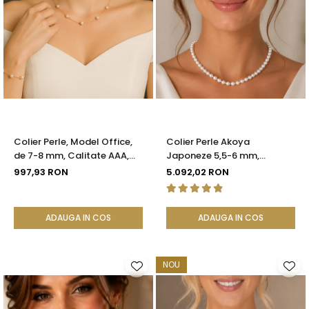
Colier Perle, Model Office,
Colier Perle Akoya
de 7-8 mm, Calitate AAA,
Japoneze 5,5-6 mm,
Aur 14K | KASKADDA®
Închizătoare Sferică Aur Alb
997,93 RON
5.092,02 RON
14K | KASKADDA®
ADAUGA IN COS
ADAUGA IN COS
NOU