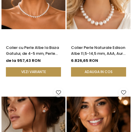
Colier cu Perle Albe la Baza
Colier Perle Naturale Edison
Gatului, de 4-5 mm, Perle
Albe 11,5-14,5 mm, AAA, Aur
Rare, Calitate AAA+, Aur 14K
Galben 14K | KASKADDA®
de la 957,43 RON
6.826,65 RON
| KASKADDA®
VEZI VARIANTE
ADAUGA IN COS