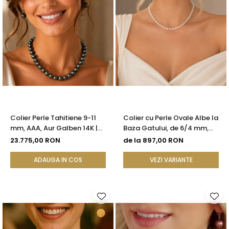
Colier Perle Tahitiene 9-11
Colier cu Perle Ovale Albe la
mm, AAA, Aur Galben 14K |
Baza Gatului, de 6/4 mm,
KASKADDA®
Calitate AAA, Aur 14K |
23.775,00 RON
de la 897,00 RON
KASKADDA®
ADAUGA IN COS
VEZI VARIANTE