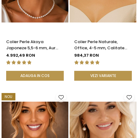
Seturi Perle cu Argint
Brățări cu Perle
Pandantive cu Perle
Brose cu Perle
Colier Perle Akoya
Colier Perle Naturale,
Japoneze 5,5-6 mm, Aur
Office, 4-5 mm, Calitate
Galben 14K cu Închizătoare
AAA, Aur 14K | KASKADDA®
4.992,49 RON
984,37 RON
Filigranată | KASKADDA®
ADAUGA IN COS
VEZI VARIANTE
NOU