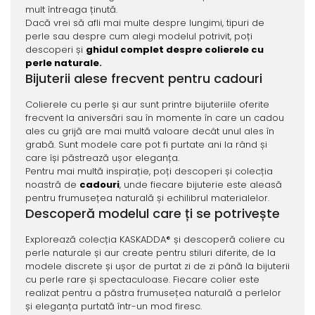
mult întreaga ținută.
Dacă vrei să afli mai multe despre lungimi, tipuri de
perle sau despre cum alegi modelul potrivit, poți
descoperi și
ghidul complet despre colierele cu
perle naturale
.
Bijuterii alese frecvent pentru cadouri
Colierele cu perle și aur sunt printre bijuteriile oferite
frecvent la aniversări sau în momente în care un cadou
ales cu grijă are mai multă valoare decât unul ales în
grabă. Sunt modele care pot fi purtate ani la rând și
care își păstrează ușor eleganța.
Pentru mai multă inspirație, poți descoperi și colecția
noastră de
cadouri
, unde fiecare bijuterie este aleasă
pentru frumusețea naturală și echilibrul materialelor.
Descoperă modelul care ți se potrivește
Explorează colecția KASKADDA® și descoperă coliere cu
perle naturale și aur create pentru stiluri diferite, de la
modele discrete și ușor de purtat zi de zi până la bijuterii
cu perle rare și spectaculoase. Fiecare colier este
realizat pentru a păstra frumusețea naturală a perlelor
și eleganța purtată într-un mod firesc.