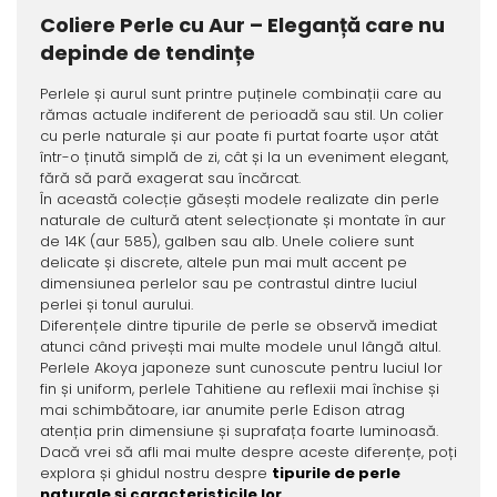
Coliere Perle cu Aur – Eleganță care nu
depinde de tendințe
Perlele și aurul sunt printre puținele combinații care au
rămas actuale indiferent de perioadă sau stil. Un colier
cu perle naturale și aur poate fi purtat foarte ușor atât
într-o ținută simplă de zi, cât și la un eveniment elegant,
fără să pară exagerat sau încărcat.
În această colecție găsești modele realizate din perle
naturale de cultură atent selecționate și montate în aur
de 14K (aur 585), galben sau alb. Unele coliere sunt
delicate și discrete, altele pun mai mult accent pe
dimensiunea perlelor sau pe contrastul dintre luciul
perlei și tonul aurului.
Diferențele dintre tipurile de perle se observă imediat
atunci când privești mai multe modele unul lângă altul.
Perlele Akoya japoneze sunt cunoscute pentru luciul lor
fin și uniform, perlele Tahitiene au reflexii mai închise și
mai schimbătoare, iar anumite perle Edison atrag
atenția prin dimensiune și suprafața foarte luminoasă.
Dacă vrei să afli mai multe despre aceste diferențe, poți
explora și ghidul nostru despre
tipurile de perle
naturale și caracteristicile lor
.