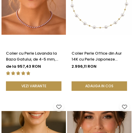
Colier cu Perle Lavanda la
Colier Perle Office din Aur
Baza Gatului, de 4-5 mm,
14K cu Perle Japoneze
Perle Rare, Calitate AAA+,
Akoya 5,5 mm și Bile de Aur |
de la 957,43 RON
2.996,11 RON
Aur 14K | KASKADDA®
KASKADDA®
VEZI VARIANTE
ADAUGA IN COS