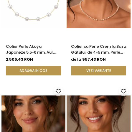
Colier Perle Akoya
Colier cu Perle Crem la Baza
Japoneze 5,5-6 mm, Aur
Gatului, de 4-5 mm, Perle
Galben 14K | KASKADDA®
Rare, Calitate AAA+, Aur 14K
2.506,43 RON
de la 957,43 RON
| KASKADDA®
ADAUGA IN COS
VEZI VARIANTE