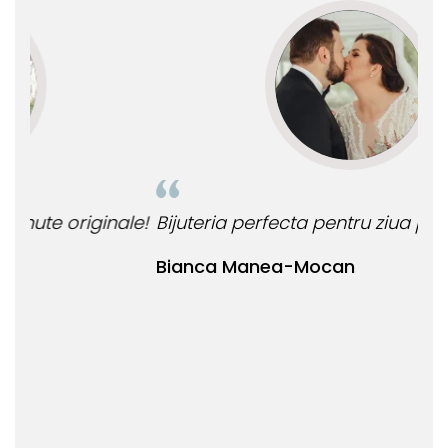
le!
Bijuteria perfecta pentru ziua perfecta!
O b
ata
Bianca Manea-Mocan
oca
Nic