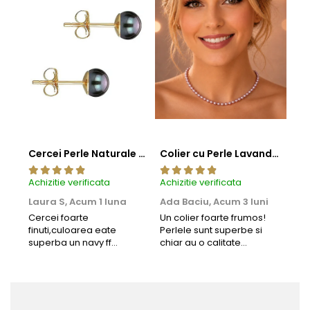
Cercei Perle Naturale Negre 5-6 mm, Buton AAA, Aur 14K (aur 585), Tip Șurub | KASKADDA®
Colier cu Perle Lavanda la Baza Gatului, de 4-5 mm, Perle Rare, Calitate AAA+, Aur 14K | KASKADDA®
Achizitie verificata
Achizitie verificata
Achi
Laura S,
Acum 1 luna
Ada Baciu,
Acum 3 luni
Mun
Acu
Cercei foarte
Un colier foarte frumos!
finuti,culoarea eate
Perlele sunt superbe si
Bun
superba un navy ff
chiar au o calitate
cu b
frumos.Lucrati bine,cu
extraordinara.
sup
siguranta am sa revin pt
deca
mai multe comenzi.❤️
Rec