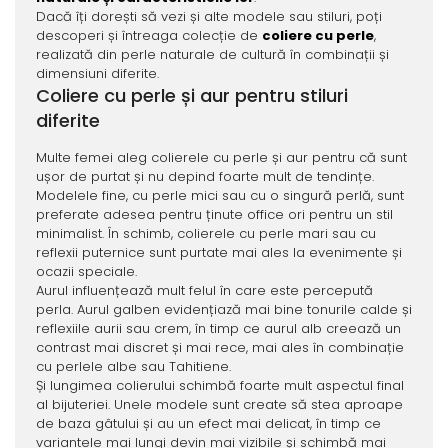
Dacă îți dorești să vezi și alte modele sau stiluri, poți
descoperi și întreaga colecție de
coliere cu perle
,
realizată din perle naturale de cultură în combinații și
dimensiuni diferite.
Coliere cu perle și aur pentru stiluri
diferite
Multe femei aleg colierele cu perle și aur pentru că sunt
ușor de purtat și nu depind foarte mult de tendințe.
Modelele fine, cu perle mici sau cu o singură perlă, sunt
preferate adesea pentru ținute office ori pentru un stil
minimalist. În schimb, colierele cu perle mari sau cu
reflexii puternice sunt purtate mai ales la evenimente și
ocazii speciale.
Aurul influențează mult felul în care este percepută
perla. Aurul galben evidențiază mai bine tonurile calde și
reflexiile aurii sau crem, în timp ce aurul alb creează un
contrast mai discret și mai rece, mai ales în combinație
cu perlele albe sau Tahitiene.
Și lungimea colierului schimbă foarte mult aspectul final
al bijuteriei. Unele modele sunt create să stea aproape
de baza gâtului și au un efect mai delicat, în timp ce
variantele mai lungi devin mai vizibile și schimbă mai