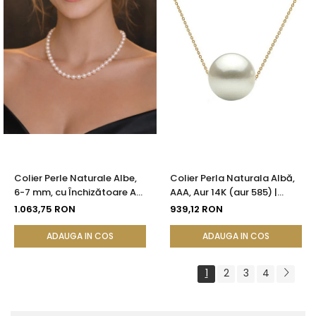
Colier Perle Naturale Albe,
Colier Perla Naturala Albă,
6-7 mm, cu Închizătoare Aur
AAA, Aur 14K (aur 585) |
14K (aur 585) | KASKADDA®
KASKADDA®
1.063,75 RON
939,12 RON
ADAUGA IN COS
ADAUGA IN COS
1
2
3
4