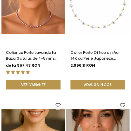
Colier cu Perle Lavanda la
Colier Perle Office din Aur
Baza Gatului, de 4-5 mm,
14K cu Perle Japoneze
Perle Rare, Calitate AAA+,
Akoya 5,5 mm și Bile de Aur |
de la 957,43 RON
2.996,11 RON
Aur 14K | KASKADDA®
KASKADDA®
VEZI VARIANTE
ADAUGA IN COS