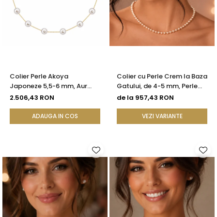
Colier Perle Akoya
Colier cu Perle Crem la Baza
Japoneze 5,5-6 mm, Aur
Gatului, de 4-5 mm, Perle
Galben 14K | KASKADDA®
Rare, Calitate AAA+, Aur 14K
2.506,43 RON
de la 957,43 RON
| KASKADDA®
ADAUGA IN COS
VEZI VARIANTE