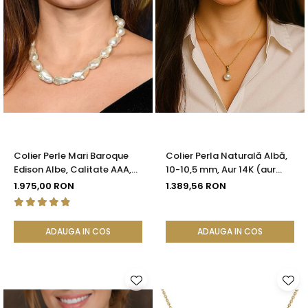
Colier Perle Mari Baroque
Colier Perla Naturală Albă,
Edison Albe, Calitate AAA,
10-10,5 mm, Aur 14K (aur
Aur 14K | KASKADDA®
585) | KASKADDA®
1.975,00 RON
1.389,56 RON
ADAUGA IN COS
ADAUGA IN COS