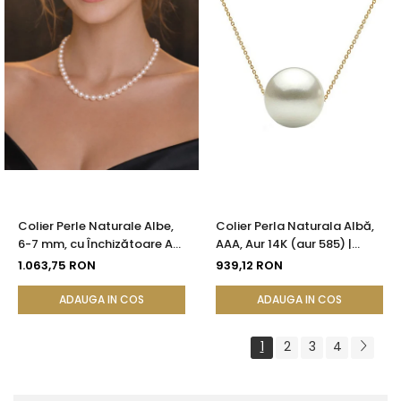
Colier Perle Naturale Albe,
Colier Perla Naturala Albă,
6-7 mm, cu Închizătoare Aur
AAA, Aur 14K (aur 585) |
14K (aur 585) | KASKADDA®
KASKADDA®
1.063,75 RON
939,12 RON
ADAUGA IN COS
ADAUGA IN COS
1
2
3
4