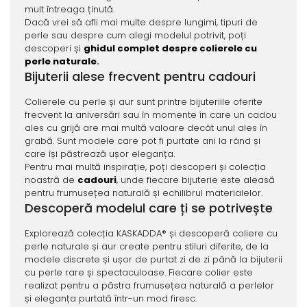
mult întreaga ținută.
Dacă vrei să afli mai multe despre lungimi, tipuri de
perle sau despre cum alegi modelul potrivit, poți
descoperi și
ghidul complet despre colierele cu
perle naturale
.
Bijuterii alese frecvent pentru cadouri
Colierele cu perle și aur sunt printre bijuteriile oferite
frecvent la aniversări sau în momente în care un cadou
ales cu grijă are mai multă valoare decât unul ales în
grabă. Sunt modele care pot fi purtate ani la rând și
care își păstrează ușor eleganța.
Pentru mai multă inspirație, poți descoperi și colecția
noastră de
cadouri
, unde fiecare bijuterie este aleasă
pentru frumusețea naturală și echilibrul materialelor.
Descoperă modelul care ți se potrivește
Explorează colecția KASKADDA® și descoperă coliere cu
perle naturale și aur create pentru stiluri diferite, de la
modele discrete și ușor de purtat zi de zi până la bijuterii
cu perle rare și spectaculoase. Fiecare colier este
realizat pentru a păstra frumusețea naturală a perlelor
și eleganța purtată într-un mod firesc.