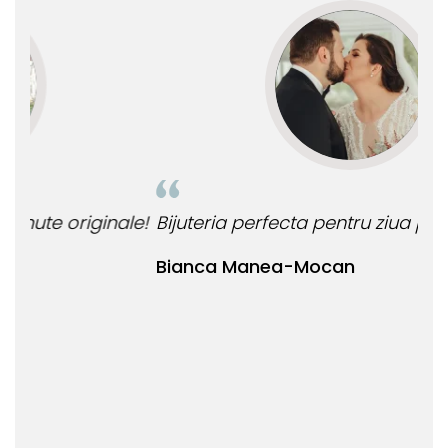
le!
Bijuteria perfecta pentru ziua perfecta!
O b
ata
Bianca Manea-Mocan
oca
Nic