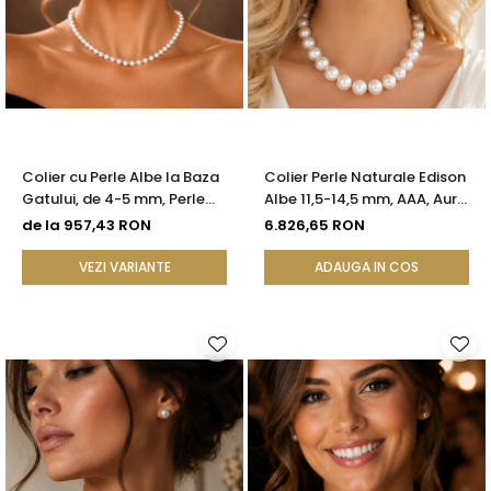
Colier cu Perle Albe la Baza
Colier Perle Naturale Edison
Gatului, de 4-5 mm, Perle
Albe 11,5-14,5 mm, AAA, Aur
Rare, Calitate AAA+, Aur 14K
Galben 14K | KASKADDA®
de la 957,43 RON
6.826,65 RON
| KASKADDA®
VEZI VARIANTE
ADAUGA IN COS