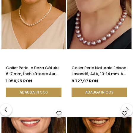
Colier Perle la Baza Gâtului
Colier Perle Naturale Edison
6-7 mm, Închizătoare Aur
Lavandă, AAA, 13-14 mm, Aur
14K | KASKADDA®
Alb 14K | KASKADDA®
1.056,25 RON
8.727,97 RON
ADAUGA IN COS
ADAUGA IN COS