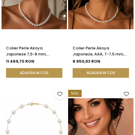
Colier Perle Akoya
Colier Perle Akoya
Japoneze 7,5-8 mm,
Japoneze, AAA, 7-7,5 mm,
Calitate AAA, Închizătoare
Aur Alb 14K | KASKADDA®
11.469,70 RON
8.950,93 RON
Aur Galben 14K | KASKADDA®
ADAUGA IN COS
ADAUGA IN COS
NOU