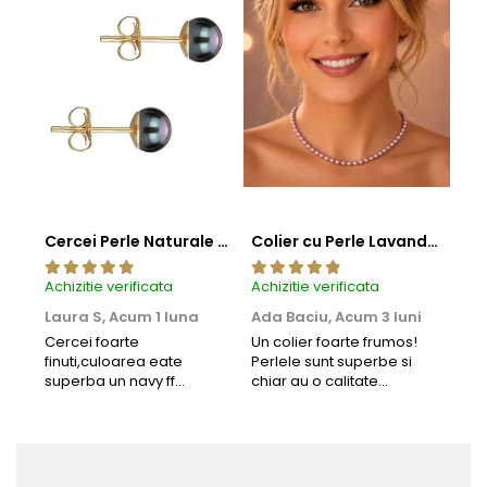
Cercei Perle Naturale Negre 5-6 mm, Buton AAA, Aur 14K (aur 585), Tip Șurub | KASKADDA®
Colier cu Perle Lavanda la Baza Gatului, de 4-5 mm, Perle Rare, Calitate AAA+, Aur 14K | KASKADDA®
Achizitie verificata
Achizitie verificata
Achi
Laura S,
Acum 1 luna
Ada Baciu,
Acum 3 luni
Mun
Acu
Cercei foarte
Un colier foarte frumos!
finuti,culoarea eate
Perlele sunt superbe si
Bun
superba un navy ff
chiar au o calitate
cu b
frumos.Lucrati bine,cu
extraordinara.
sup
siguranta am sa revin pt
deca
mai multe comenzi.❤️
Rec