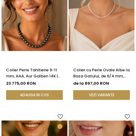
Colier Perle Tahitiene 9-11
Colier cu Perle Ovale Albe la
mm, AAA, Aur Galben 14K |
Baza Gatului, de 6/4 mm,
KASKADDA®
Calitate AAA, Aur 14K |
23.775,00 RON
de la 897,00 RON
KASKADDA®
ADAUGA IN COS
VEZI VARIANTE