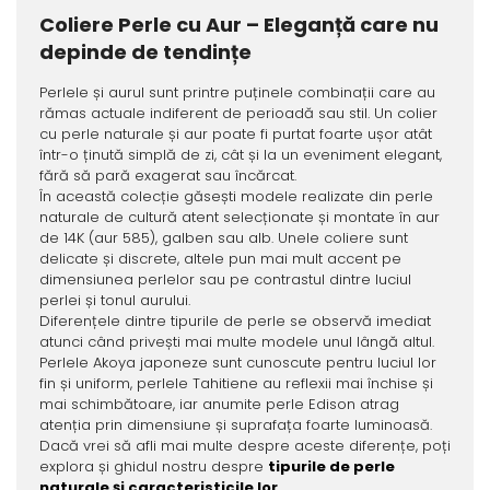
Coliere Perle cu Aur – Eleganță care nu
depinde de tendințe
Perlele și aurul sunt printre puținele combinații care au
rămas actuale indiferent de perioadă sau stil. Un colier
cu perle naturale și aur poate fi purtat foarte ușor atât
într-o ținută simplă de zi, cât și la un eveniment elegant,
fără să pară exagerat sau încărcat.
În această colecție găsești modele realizate din perle
naturale de cultură atent selecționate și montate în aur
de 14K (aur 585), galben sau alb. Unele coliere sunt
delicate și discrete, altele pun mai mult accent pe
dimensiunea perlelor sau pe contrastul dintre luciul
perlei și tonul aurului.
Diferențele dintre tipurile de perle se observă imediat
atunci când privești mai multe modele unul lângă altul.
Perlele Akoya japoneze sunt cunoscute pentru luciul lor
fin și uniform, perlele Tahitiene au reflexii mai închise și
mai schimbătoare, iar anumite perle Edison atrag
atenția prin dimensiune și suprafața foarte luminoasă.
Dacă vrei să afli mai multe despre aceste diferențe, poți
explora și ghidul nostru despre
tipurile de perle
naturale și caracteristicile lor
.