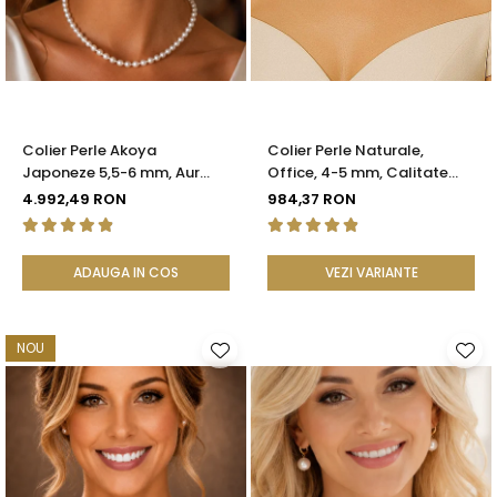
Seturi Perle cu Argint
Brățări cu Perle
Pandantive cu Perle
Brose cu Perle
Colier Perle Akoya
Colier Perle Naturale,
Japoneze 5,5-6 mm, Aur
Office, 4-5 mm, Calitate
Galben 14K cu Închizătoare
AAA, Aur 14K | KASKADDA®
4.992,49 RON
984,37 RON
Filigranată | KASKADDA®
ADAUGA IN COS
VEZI VARIANTE
NOU