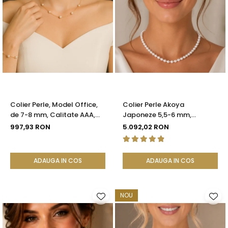
Colier Perle, Model Office,
Colier Perle Akoya
de 7-8 mm, Calitate AAA,
Japoneze 5,5-6 mm,
Aur 14K | KASKADDA®
Închizătoare Sferică Aur Alb
997,93 RON
5.092,02 RON
14K | KASKADDA®
ADAUGA IN COS
ADAUGA IN COS
NOU