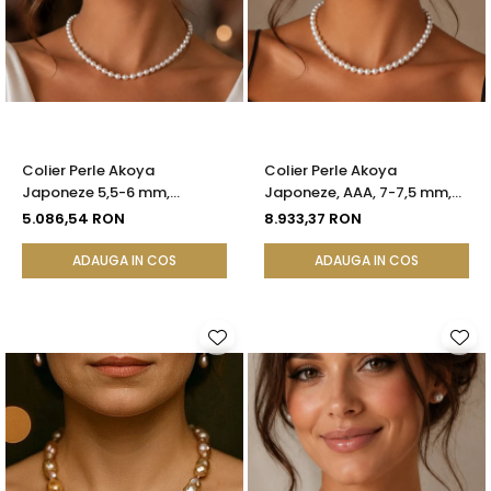
Colier Perle Akoya
Colier Perle Akoya
Japoneze 5,5-6 mm,
Japoneze, AAA, 7-7,5 mm,
Închizătoare Sferică Aur
Aur Galben 14K | KASKADDA®
5.086,54 RON
8.933,37 RON
Galben 14K | KASKADDA®
ADAUGA IN COS
ADAUGA IN COS