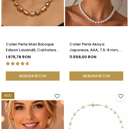
Colier Perle Mari Baroque
Colier Perle Akoya
Edison Lavandă, Calitatea
Japoneze, AAA, 7,5-8 mm,
AAA, Aur 14K | KASKADDA®
Aur Alb 14K | KASKADDA®
1.975,78 RON
11.558,00 RON
ADAUGA IN COS
ADAUGA IN COS
NOU