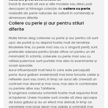
Dacă îți dorești să vezi și alte modele sau stiluri, poți
descoperi și întreaga colecție de
coliere cu perle
,
realizată din perle naturale de cultură în combinații și
dimensiuni diferite.
Coliere cu perle și aur pentru stiluri
diferite
Multe femei aleg colierele cu perle și aur pentru că sunt
ușor de purtat și nu depind foarte mult de tendințe.
Modelele fine, cu perle mici sau cu o singură perlă, sunt
preferate adesea pentru ținute office ori pentru un stil
minimalist. În schimb, colierele cu perle mari sau cu
reflexii puternice sunt purtate mai ales la evenimente și
ocazii speciale.
Aurul influențează mult felul în care este percepută
perla. Aurul galben evidențiază mai bine tonurile calde și
reflexiile aurii sau crem, în timp ce aurul alb creează un
contrast mai discret și mai rece, mai ales în combinație
cu perlele albe sau Tahitiene.
Și lungimea colierului schimbă foarte mult aspectul final
al bijuteriei. Unele modele sunt create să stea aproape
de baza gâtului și au un efect mai delicat, în timp ce
variantele mai lungi devin mai vizibile și schimbă mai