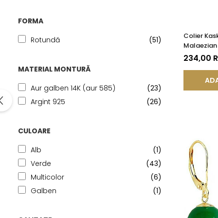
FORMA
Colier Ka
Rotundă
(51)
Malaezian 
Inchizatoar
234,00 
KASKADDA
MATERIAL MONTURĂ
ADA
Aur galben 14K (aur 585)
(23)
Argint 925
(26)
CULOARE
Alb
(1)
Verde
(43)
Multicolor
(6)
Galben
(1)