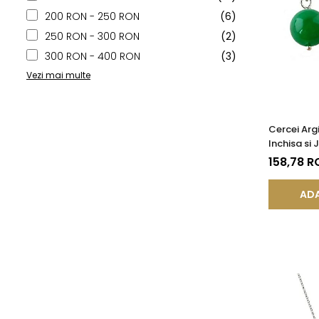
200 RON - 250 RON
(6)
250 RON - 300 RON
(2)
300 RON - 400 RON
(3)
Vezi mai multe
Cercei Argi
Inchisa si
Malaesian
158,78 R
ADA