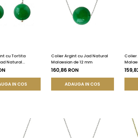
nt cu Tortita
Colier Argint cu Jad Natural
Colier
 Jad Natural
Malaesian de 12 mm
Malae
 de 8 mm
ON
160,86 RON
159,8
UGA IN COS
ADAUGA IN COS