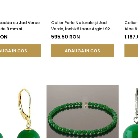
skadda cu Jad Verde
Colier Perle Naturale și Jad
Colier
de 8 mm si
Verde, Închizătoare Argint 925
Albe 6
e din Argint |
| KASKADDA®
mm, Ar
RON
595,50 RON
1.167
®
UGA IN COS
ADAUGA IN COS