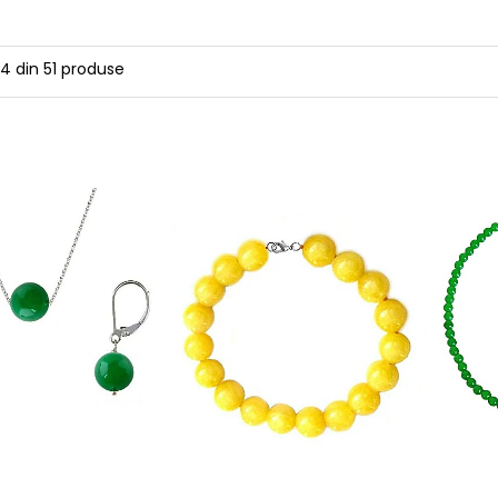
24
din
51
produse