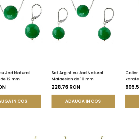
 cu Jad Natural
Set Argint cu Jad Natural
Colier
 de 12 mm
Malaesian de 10 mm
karate
Malae
RON
228,76 RON
895,
UGA IN COS
ADAUGA IN COS