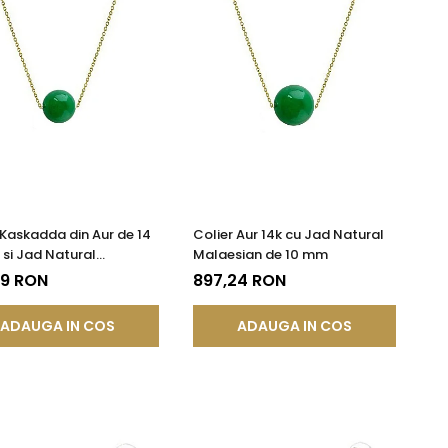
 Kaskadda din Aur de 14
Colier Aur 14k cu Jad Natural
 si Jad Natural
Malaesian de 10 mm
sian de 8 mm
59 RON
897,24 RON
ADAUGA IN COS
ADAUGA IN COS