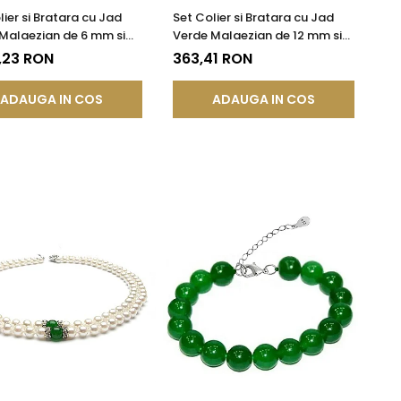
lier si Bratara cu Jad
Set Colier si Bratara cu Jad
Malaezian de 6 mm si
Verde Malaezian de 12 mm si
tori din Aur de 14 k
Inchizatori din Argint
,23 RON
363,41 RON
ADAUGA IN COS
ADAUGA IN COS