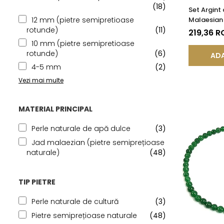
(18)
Set Argint
Malaesian
12 mm (pietre semipretioase
rotunde)
(11)
219,36 R
10 mm (pietre semipretioase
rotunde)
(6)
ADA
4-5 mm
(2)
Vezi mai multe
MATERIAL PRINCIPAL
Perle naturale de apă dulce
(3)
Jad malaezian (pietre semiprețioase
naturale)
(48)
TIP PIETRE
Perle naturale de cultură
(3)
Pietre semiprețioase naturale
(48)