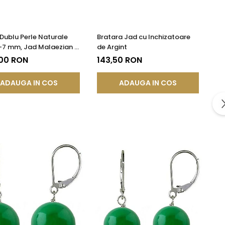
 Dublu Perle Naturale
Bratara Jad cu Inchizatoare
-7 mm, Jad Malaezian 8
de Argint
gint 925| KASKADDA®
,00 RON
143,50 RON
ADAUGA IN COS
ADAUGA IN COS