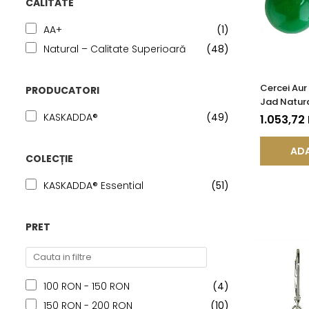
CALITATE
AA+
(1)
Natural – Calitate Superioară
(48)
Cercei Aur 
PRODUCATORI
Jad Natura
mm
KASKADDA®
(49)
1.053,72
ADA
COLECȚIE
KASKADDA® Essential
(51)
PRET
100 RON - 150 RON
(4)
150 RON - 200 RON
(10)