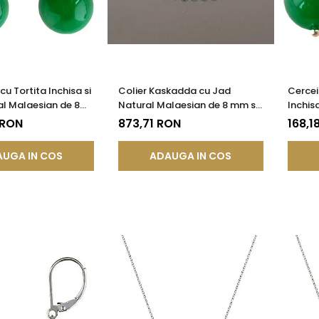
cu Tortita Inchisa si
Colier Kaskadda cu Jad
Cercei
l Malaesian de 8
Natural Malaesian de 8 mm si
Inchis
Inchizatoare de Aur de 14
Malae
 RON
873,71 RON
168,1
karate | KASKADDA®
UGA IN COS
ADAUGA IN COS