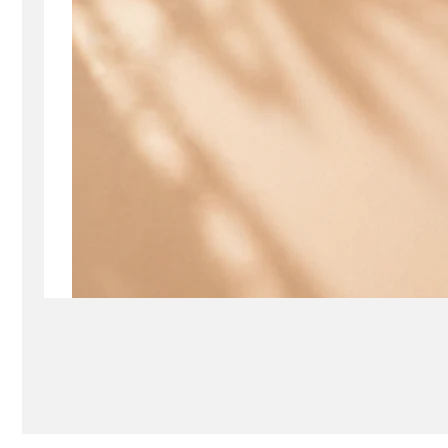
Seturi Perle cu Argint
Brățări cu Perle
Pandantive cu Perle
Brose cu Perle