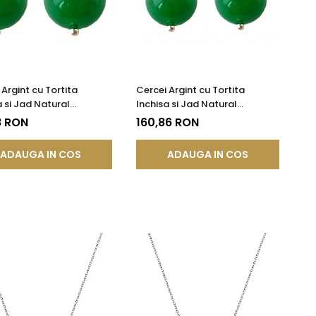
 Argint cu Tortita
Cercei Argint cu Tortita
a si Jad Natural
Inchisa si Jad Natural
sian de 12 mm
Malaesian de 10 mm
8 RON
160,86 RON
ADAUGA IN COS
ADAUGA IN COS