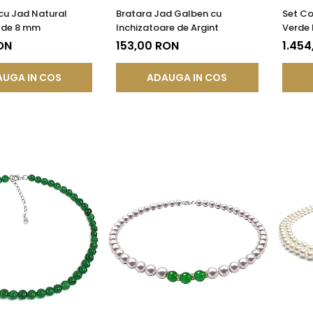
 cu Jad Natural
Bratara Jad Galben cu
Set Co
 de 8 mm
Inchizatoare de Argint
Verde 
Inchiza
ON
153,00 RON
1.454
UGA IN COS
ADAUGA IN COS