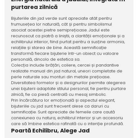
purtarea zilnică
Bijuteriile din jad verde sunt apreciate atât pentru
frumusețea lor naturală, cât și pentru simbolismul
asociat acestei pietre semiprețioase. Jadul este
recunoscut ca piatră a liniștii, a clarității emoționale și a
echilibrului interior, fiind purtat pentru a susține armonia,
relațiile și starea de bine. Această semnificație
transformă fiecare bijuterie într-un obiect cu valoare
personală, dincolo de estetica sa.
Colecția include brățări, coliere, cercei și pandantive
realizate manual din jad natural, uneori completate de
perle naturale sau monturi din metale prețioase.
Diversitatea formelor și a designurilor permite alegerea
unei bijuterii adaptate stilului personal, fie pentru purtare
zilnică, fie ca piesă centrală cu mesaj simbolic.
Prin încărcătura lor emoțională și aspectul elegant,
bijuteriile cu jad sunt frecvent alese ca daruri cu
semnificație. Sunt apreciate de femeile care caută
conexiunea cu natura, echilibrul interior și un accesoriu
care să îmbine estetica rafinată cu o intenție profundă.
Poartă Echilibru, Alege Jad