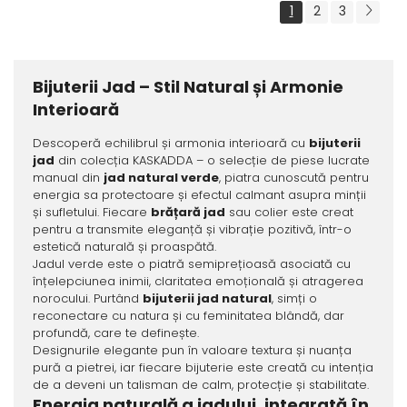
1
2
3
Bijuterii Jad – Stil Natural și Armonie
Interioară
Descoperă echilibrul și armonia interioară cu
bijuterii
jad
din colecția KASKADDA – o selecție de piese lucrate
manual din
jad natural verde
, piatra cunoscută pentru
energia sa protectoare și efectul calmant asupra minții
și sufletului. Fiecare
brățară jad
sau colier este creat
pentru a transmite eleganță și vibrație pozitivă, într-o
estetică naturală și proaspătă.
Jadul verde este o piatră semiprețioasă asociată cu
înțelepciunea inimii, claritatea emoțională și atragerea
norocului. Purtând
bijuterii jad natural
, simți o
reconectare cu natura și cu feminitatea blândă, dar
profundă, care te definește.
Designurile elegante pun în valoare textura și nuanța
pură a pietrei, iar fiecare bijuterie este creată cu intenția
de a deveni un talisman de calm, protecție și stabilitate.
Energia naturală a jadului, integrată în