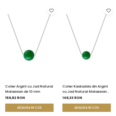
Colier Argint cu Jad Natural
Colier Kaskadda din Argint
Malaesian de 10 mm
cu Jad Natural Malaesian
de 8 mm
159,82 RON
148,33 RON
ADAUGA IN COS
ADAUGA IN COS