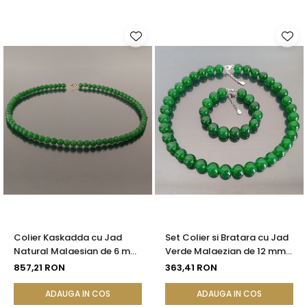
Colier Kaskadda cu Jad
Set Colier si Bratara cu Jad
Natural Malaesian de 6 mm
Verde Malaezian de 12 mm
si Inchizatoare de Aur de 14
si Inchizatori din Argint
857,21 RON
363,41 RON
karate | KASKADDA®
ADAUGA IN COS
ADAUGA IN COS