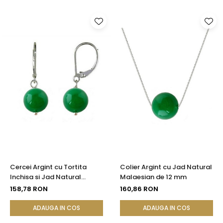
Cercei Argint cu Tortita
Colier Argint cu Jad Natural
Inchisa si Jad Natural
Malaesian de 12 mm
Malaesian de 8 mm
158,78 RON
160,86 RON
ADAUGA IN COS
ADAUGA IN COS