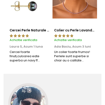
Cercei Perle Naturale Negre 5-6 mm, Buton AAA, Aur 14K (aur 585), Tip Șurub | KASKADDA®
Colier cu Perle Lavanda la Baza Gatului, de 4-5 mm, Perle Rare, Calitate AAA+, Aur 14K | KASKADDA®
Achizitie verificata
Achizitie verificata
Achi
Laura S,
Acum 1 luna
Ada Baciu,
Acum 3 luni
Mun
Acu
Cercei foarte
Un colier foarte frumos!
finuti,culoarea eate
Perlele sunt superbe si
Bun
superba un navy ff
chiar au o calitate
cu b
frumos.Lucrati bine,cu
extraordinara.
sup
siguranta am sa revin pt
deca
mai multe comenzi.❤️
Rec