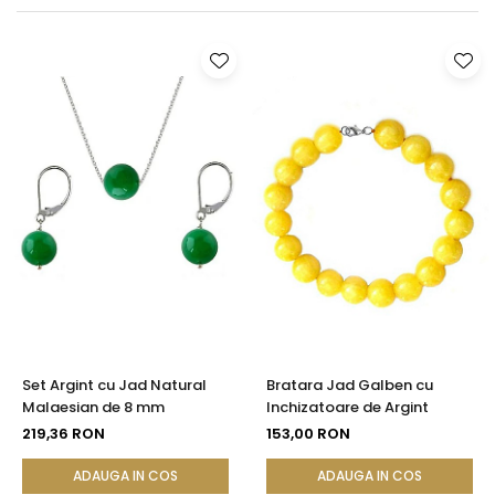
Seturi Perle cu Argint
Brățări cu Perle
Pandantive cu Perle
Brose cu Perle
Set Argint cu Jad Natural
Bratara Jad Galben cu
Malaesian de 8 mm
Inchizatoare de Argint
219,36 RON
153,00 RON
ADAUGA IN COS
ADAUGA IN COS