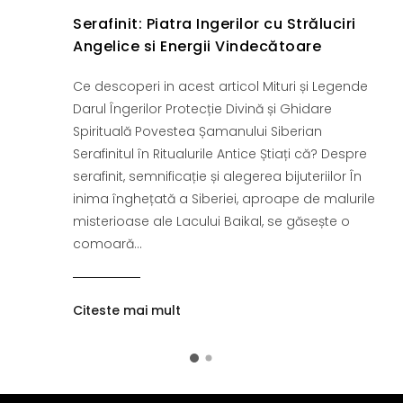
Serafinit: Piatra Ingerilor cu Străluciri
Angelice si Energii Vindecătoare
Ce descoperi in acest articol Mituri și Legende
Darul Îngerilor Protecție Divină și Ghidare
Spirituală Povestea Șamanului Siberian
Serafinitul în Ritualurile Antice Știați că? Despre
serafinit, semnificație și alegerea bijuteriilor În
inima înghețată a Siberiei, aproape de malurile
misterioase ale Lacului Baikal, se găsește o
comoară...
Citeste mai mult