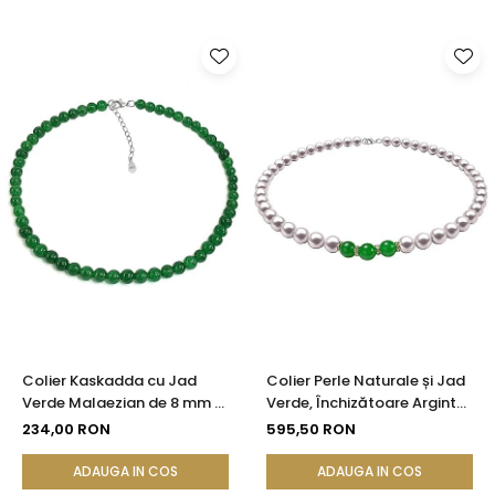
Colier Kaskadda cu Jad
Colier Perle Naturale și Jad
Verde Malaezian de 8 mm si
Verde, Închizătoare Argint
Inchizatoare din Argint |
925 | KASKADDA®
234,00 RON
595,50 RON
KASKADDA®
ADAUGA IN COS
ADAUGA IN COS