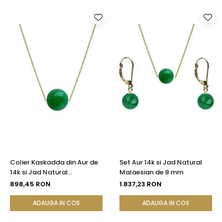
Colier Kaskadda din Aur de
Set Aur 14k si Jad Natural
14k si Jad Natural
Malaesian de 8 mm
Malaesian de 12 mm
898,45 RON
1.837,23 RON
ADAUGA IN COS
ADAUGA IN COS