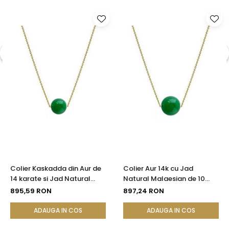
Colier Kaskadda din Aur de
Colier Aur 14k cu Jad
14 karate si Jad Natural
Natural Malaesian de 10
Malaesian de 8 mm
mm
895,59 RON
897,24 RON
ADAUGA IN COS
ADAUGA IN COS