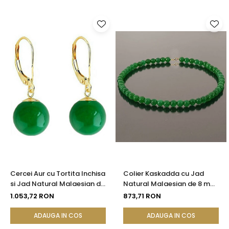
Cercei Aur cu Tortita Inchisa
Colier Kaskadda cu Jad
si Jad Natural Malaesian de
Natural Malaesian de 8 mm
8 mm
si Inchizatoare de Aur de 14
1.053,72 RON
873,71 RON
karate | KASKADDA®
ADAUGA IN COS
ADAUGA IN COS