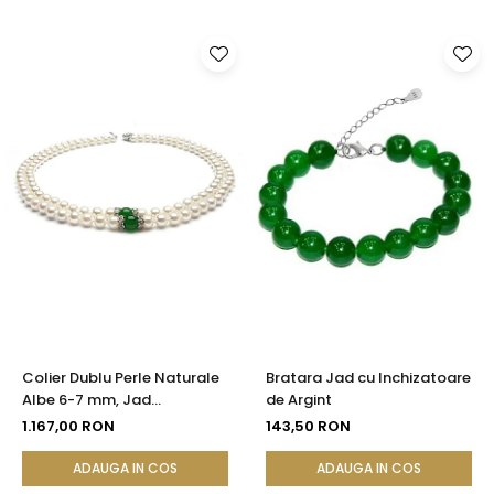
Colier Dublu Perle Naturale
Bratara Jad cu Inchizatoare
Albe 6-7 mm, Jad
de Argint
Malaezian 8 mm, Argint 925|
1.167,00 RON
143,50 RON
KASKADDA®
ADAUGA IN COS
ADAUGA IN COS