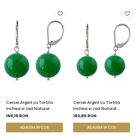
Cercei Argint cu Tortita
Cercei Argint cu Tortita
Inchisa si Jad Natural
Inchisa si Jad Natural
Malaesian de 12 mm
Malaesian de 10 mm
168,18 RON
160,86 RON
ADAUGA IN COS
ADAUGA IN COS