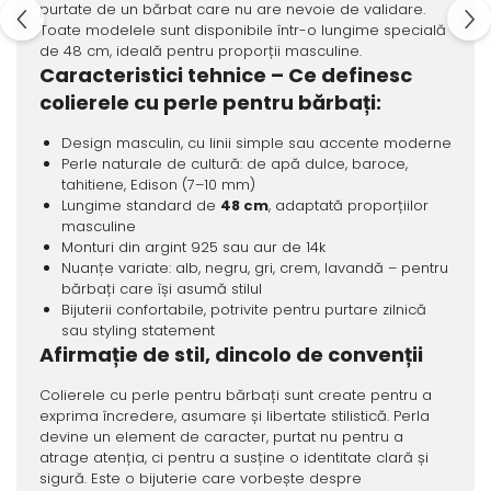
purtate de un bărbat care nu are nevoie de validare.
Toate modelele sunt disponibile într-o lungime specială
de 48 cm, ideală pentru proporții masculine.
Caracteristici tehnice – Ce definesc
colierele cu perle pentru bărbați:
Design masculin, cu linii simple sau accente moderne
Perle naturale de cultură: de apă dulce, baroce,
tahitiene, Edison (7–10 mm)
Lungime standard de
48 cm
, adaptată proporțiilor
masculine
Monturi din argint 925 sau aur de 14k
Nuanțe variate: alb, negru, gri, crem, lavandă – pentru
bărbați care își asumă stilul
Bijuterii confortabile, potrivite pentru purtare zilnică
sau styling statement
Afirmație de stil, dincolo de convenții
Colierele cu perle pentru bărbați sunt create pentru a
exprima încredere, asumare și libertate stilistică. Perla
devine un element de caracter, purtat nu pentru a
atrage atenția, ci pentru a susține o identitate clară și
sigură. Este o bijuterie care vorbește despre