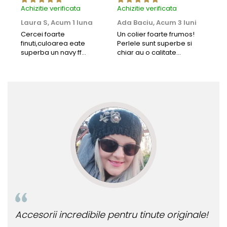
Achizitie verificata
Achizitie verificata
Achi
Laura S,
Acum 1 luna
Ada Baciu,
Acum 3 luni
Mun
Acu
Cercei foarte
Un colier foarte frumos!
finuti,culoarea eate
Perlele sunt superbe si
Bun
superba un navy ff
chiar au o calitate
cu b
frumos.Lucrati bine,cu
extraordinara.
sup
siguranta am sa revin pt
deca
mai multe comenzi.❤️
Rec
Accesorii incredibile pentru tinute originale!
Bijute