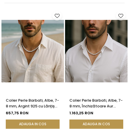
Seturi Perle cu Argint
Brățări cu Perle
Pandantive cu Perle
Brose cu Perle
Colier Perle Barbati, Albe, 7-
Colier Perle Barbati, Albe, 7-
8 mm, Argint 925 cu Lănțișor
8 mm, Închizătoare Aur
Reglabil | KASKADDA®
Galben 14K | KASKADDA®
657,75 RON
1.163,25 RON
ADAUGA IN COS
ADAUGA IN COS