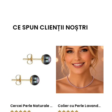
CE SPUN CLIENȚII NOȘTRI
Cercei Perle Naturale Negre 5-6 mm, Buton AAA, Aur 14K (aur 585), Tip Șurub | KASKADDA®
Colier cu Perle Lavanda la Baza Gatului, de 4-5 mm, Perle Rare, Calitate AAA+, Aur 14K | KASKADDA®