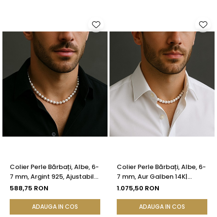
Colier Perle Bărbați, Albe, 6-
Colier Perle Bărbați, Albe, 6-
7 mm, Argint 925, Ajustabil
7 mm, Aur Galben 14K|
cu Lănțișor | KASKADDA®
KASKADDA®
588,75 RON
1.075,50 RON
ADAUGA IN COS
ADAUGA IN COS