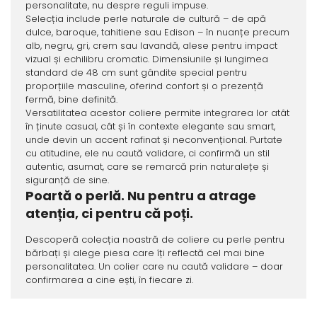
personalitate, nu despre reguli impuse.
Selecția include perle naturale de cultură – de apă
dulce, baroque, tahitiene sau Edison – în nuanțe precum
alb, negru, gri, crem sau lavandă, alese pentru impact
vizual și echilibru cromatic. Dimensiunile și lungimea
standard de 48 cm sunt gândite special pentru
proporțiile masculine, oferind confort și o prezență
fermă, bine definită.
Versatilitatea acestor coliere permite integrarea lor atât
în ținute casual, cât și în contexte elegante sau smart,
unde devin un accent rafinat și neconvențional. Purtate
cu atitudine, ele nu caută validare, ci confirmă un stil
autentic, asumat, care se remarcă prin naturalețe și
siguranță de sine.
Poartă o perlă. Nu pentru a atrage
atenția, ci pentru că poți.
Descoperă colecția noastră de coliere cu perle pentru
bărbați și alege piesa care îți reflectă cel mai bine
personalitatea. Un colier care nu caută validare – doar
confirmarea a cine ești, în fiecare zi.