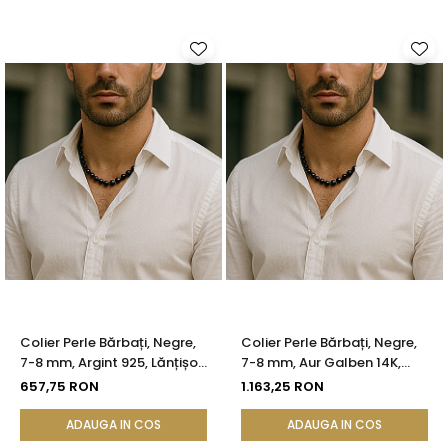
Colier Perle Bărbați, Negre,
Colier Perle Bărbați, Negre,
7-8 mm, Argint 925, Lănțișor
7-8 mm, Aur Galben 14K,
de Reglaj | KASKADDA®
Design Fix | KASKADDA®
657,75 RON
1.163,25 RON
ADAUGA IN COS
ADAUGA IN COS