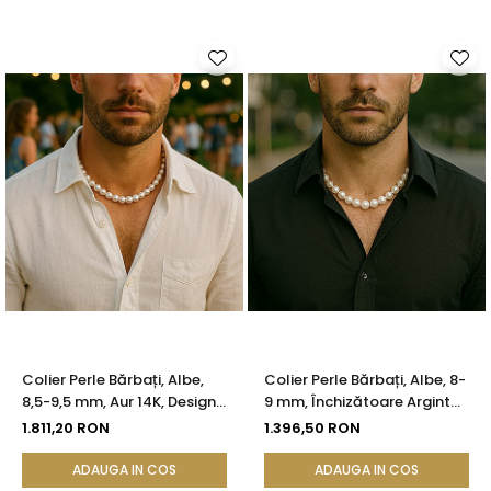
Colier Perle Bărbați, Albe,
Colier Perle Bărbați, Albe, 8-
8,5-9,5 mm, Aur 14K, Design
9 mm, Închizătoare Argint
Masculin | KASKADDA®
925, Lănțișor Reglabil |
1.811,20 RON
1.396,50 RON
KASKADDA®
ADAUGA IN COS
ADAUGA IN COS