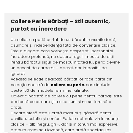
Coliere Perle Bărbați – Stil autentic,
purtat cu încredere
Un colier cu perlă purtat de un bărbat transmite forță,
asumare și independență față de convențiile clasice.
Este o alegere care vorbește despre stil personal și
încredere profundă, nu despre reguli impuse de alții.
Pentru bărbatul sigur pe masculinitatea lui, perla devine
un accent de caracter – discret, dar imposibil de
ignorat.
Această selecție dedicată bărbaților face parte din
colecția noastră de
coliere cu perle
, care include
peste 100 de modele feminine rafinate.
Colecția noastră de coliere cu perle pentru bărbați este
dedicată celor care știu cine sunt și nu se tem să o
arate.
Fiecare piesă este lucrată manual și gândită pentru
echilibru estetic și confort. Perlele naturale vin în nuanțe
clasice – alb, negru, gri –, dar și în tonuri mai expresive,
precum crem sau lavandă, care arată spectaculos