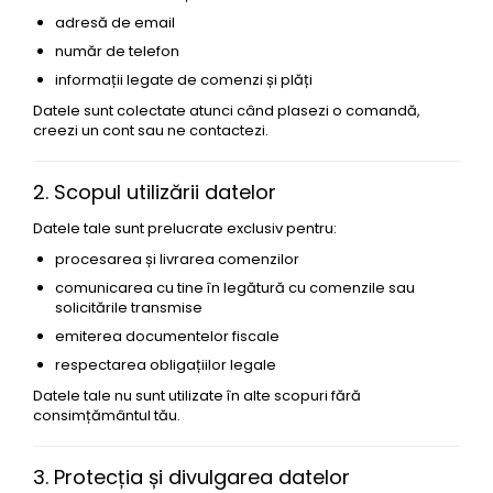
Seturi Perle cu Argint
adresă de email
Brățări cu Perle
număr de telefon
Pandantive cu Perle
informații legate de comenzi și plăți
Brose cu Perle
Datele sunt colectate atunci când plasezi o comandă,
creezi un cont sau ne contactezi.
2. Scopul utilizării datelor
Datele tale sunt prelucrate exclusiv pentru:
procesarea și livrarea comenzilor
comunicarea cu tine în legătură cu comenzile sau
solicitările transmise
emiterea documentelor fiscale
respectarea obligațiilor legale
Datele tale nu sunt utilizate în alte scopuri fără
consimțământul tău.
3. Protecția și divulgarea datelor