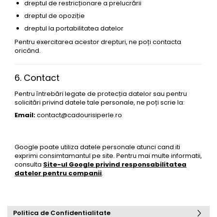
dreptul de restricționare a prelucrării
dreptul de opoziție
dreptul la portabilitatea datelor
Pentru exercitarea acestor drepturi, ne poți contacta
oricând.
6. Contact
Pentru întrebări legate de protecția datelor sau pentru
solicitări privind datele tale personale, ne poți scrie la:
Email:
contact@cadourisiperle.ro
Google poate utiliza datele personale atunci cand iti
exprimi consimtamantul pe site. Pentru mai multe informatii,
consulta
Site-ul Google privind responsabilitatea
datelor pentru companii
.
Politica de Confidentialitate