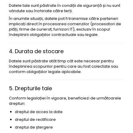
Datele tale sunt păstrate în condiții de siguranță și nu sunt
vândute sau închiriate către terți.
În anumite situații, datele pot fi transmise către parteneri
implicați direct în procesarea comenzilor (procesatori de
plăți, firme de curierat, furnizori IT), exclusiv în scopul
îndeplinirii obligațiilor contractuale sau legale.
4. Durata de stocare
Datele sunt păstrate atât timp cât este necesar pentru
îndeplinirea scopurilor pentru care au fost colectate sau
conform obligațiilor legale aplicabile.
5. Drepturile tale
Conform legislației în vigoare, beneficiezi de următoarele
drepturi:
dreptul de acces la date
dreptul de rectificare
dreptul de ștergere