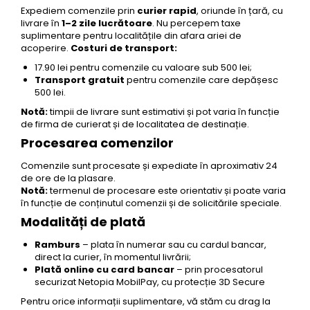
Seturi Perle cu Argint
Expediem comenzile prin
curier rapid
, oriunde în țară, cu
livrare în
1–2 zile lucrătoare
. Nu percepem taxe
Brățări cu Perle
suplimentare pentru localitățile din afara ariei de
Pandantive cu Perle
acoperire.
Costuri de transport:
17.90 lei pentru comenzile cu valoare sub 500 lei;
Brose cu Perle
Transport gratuit
pentru comenzile care depășesc
500 lei.
Notă:
timpii de livrare sunt estimativi și pot varia în funcție
de firma de curierat și de localitatea de destinație.
Procesarea comenzilor
Comenzile sunt procesate și expediate în aproximativ 24
de ore de la plasare.
Notă:
termenul de procesare este orientativ și poate varia
în funcție de conținutul comenzii și de solicitările speciale.
Modalități de plată
Ramburs
– plata în numerar sau cu cardul bancar,
direct la curier, în momentul livrării;
Plată online cu card bancar
– prin procesatorul
securizat Netopia MobilPay, cu protecție 3D Secure
Pentru orice informații suplimentare, vă stăm cu drag la