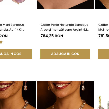
le Mari Baroque
Colier Perle Naturale Baroque
Colier
anda, Aur 14K|
Albe și Închizătoare Argint 925
Multic
®
| KASKADDA®
Argint
 RON
764,25 RON
781,5
UGA IN COS
ADAUGA IN COS