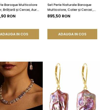
rle Baroque Multicolore
Set Perle Naturale Baroque
r, Brățară și Cercei, Aur
Multicolore, Colier și Cercei ,
 14K | KASKADDA®
Argint 925 | KASKADDA®
7,90 RON
895,50 RON
ADAUGA IN COS
ADAUGA IN COS