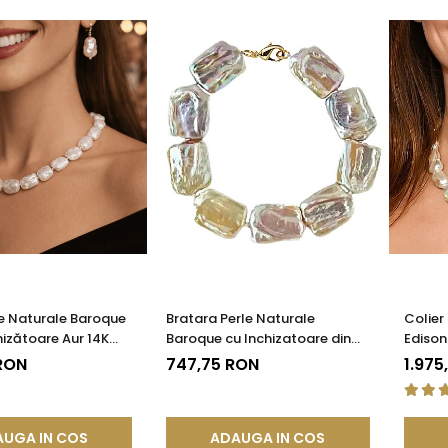
le Naturale Baroque
Bratara Perle Naturale
Colier
hizătoare Aur 14K
Baroque cu Inchizatoare din
Edison
| KASKADDA®
Aur de 14k
14K | 
 RON
747,75 RON
1.975
UGA IN COS
ADAUGA IN COS