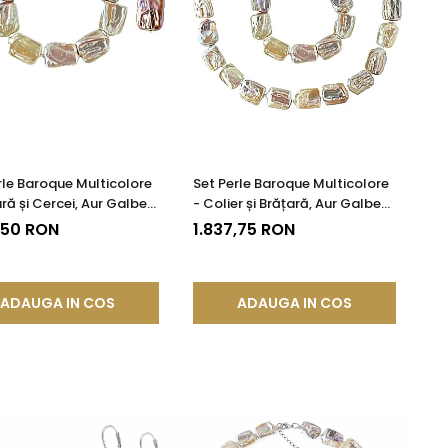
rle Baroque Multicolore
Set Perle Baroque Multicolore
ară și Cercei, Aur Galben
- Colier și Brățară, Aur Galben
KASKADDA®
14K | KASKADDA®
,50 RON
1.837,75 RON
ADAUGA IN COS
ADAUGA IN COS