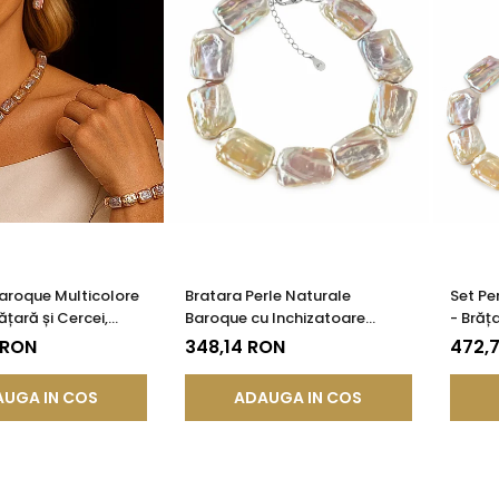
Baroque Multicolore
Bratara Perle Naturale
Set Pe
rățară și Cercei,
Baroque cu Inchizatoare
- Brăța
 | KASKADDA®
Argint | KASKADDA®
KASKA
 RON
348,14 RON
472,
UGA IN COS
ADAUGA IN COS