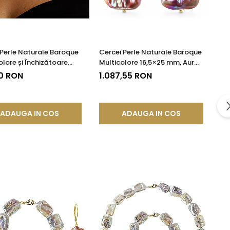
 Perle Naturale Baroque
Cercei Perle Naturale Baroque
olore și Închizătoare
Multicolore 16,5×25 mm, Aur
 925 | KASKADDA®
14K (aur 585), Tortiță Închisă |
0 RON
1.087,55 RON
KASKADDA®
ADAUGA IN COS
ADAUGA IN COS