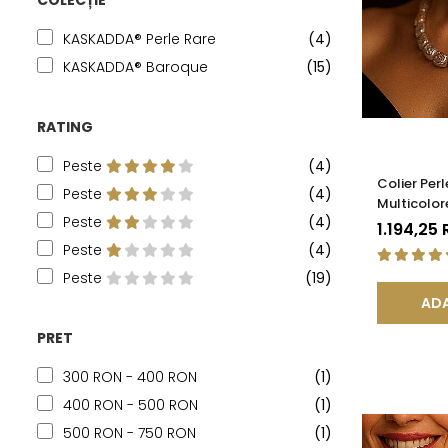
COLECȚIE
KASKADDA® Perle Rare
(4)
KASKADDA® Baroque
(15)
RATING
Peste
(4)
Colier Per
Peste
(4)
Multicolor
Peste
(4)
Aur 14K (a
1.194,25
Peste
(4)
Peste
(19)
ADA
PRET
300 RON - 400 RON
(1)
400 RON - 500 RON
(1)
500 RON - 750 RON
(1)