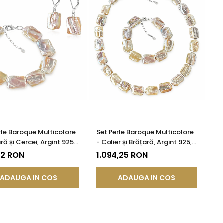
rle Baroque Multicolore
Set Perle Baroque Multicolore
ră și Cercei, Argint 925 |
- Colier și Brățară, Argint 925,
DDA®
Innodat Manual | KASKADDA®
72 RON
1.094,25 RON
ADAUGA IN COS
ADAUGA IN COS