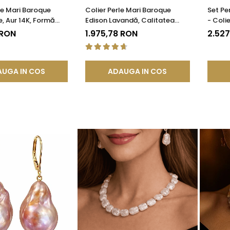
le Mari Baroque
Colier Perle Mari Baroque
Set Pe
e, Aur 14K, Formă
Edison Lavandă, Calitatea
- Colie
| KASKADDA®
AAA, Aur 14K | KASKADDA®
Galben
 RON
1.975,78 RON
2.52
UGA IN COS
ADAUGA IN COS