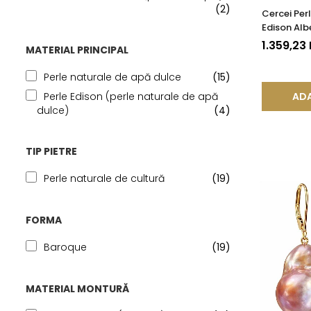
(2)
Cercei Per
Edison Alb
Organică 
1.359,23
MATERIAL PRINCIPAL
Perle naturale de apă dulce
(15)
ADA
Perle Edison (perle naturale de apă
dulce)
(4)
TIP PIETRE
Perle naturale de cultură
(19)
FORMA
Baroque
(19)
MATERIAL MONTURĂ