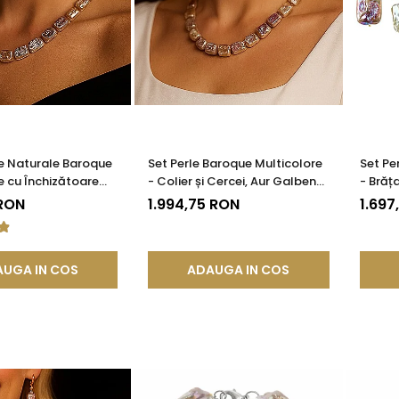
le Naturale Baroque
Set Perle Baroque Multicolore
Set Pe
e cu Închizătoare
- Colier și Cercei, Aur Galben
- Brăț
ur 585) | KASKADDA®
14K | KASKADDA®
14K | 
 RON
1.994,75 RON
1.697
UGA IN COS
ADAUGA IN COS