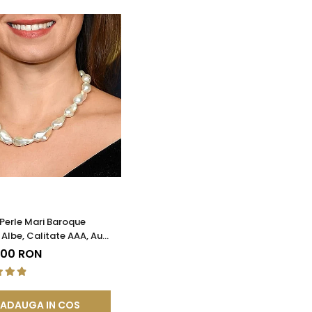
 Perle Mari Baroque
 Albe, Calitate AAA, Aur
KASKADDA®
,00 RON
ADAUGA IN COS