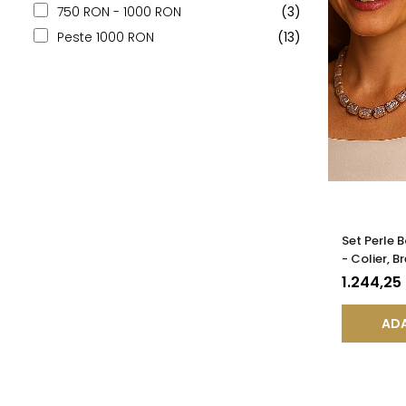
750 RON - 1000 RON
(3)
Peste 1000 RON
(13)
Set Perle 
- Colier, B
Argint 925
1.244,25
ADA