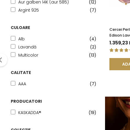
Aur galben 14K (aur 585)
(12)
Argint 925
(7)
CULOARE
Cercei Per
Edison Lav
Alb
(4)
KASKADDA
1.359,23
Lavandă
(2)
Multicolor
(13)
ADA
CALITATE
AAA
(7)
PRODUCATORI
KASKADDA®
(19)