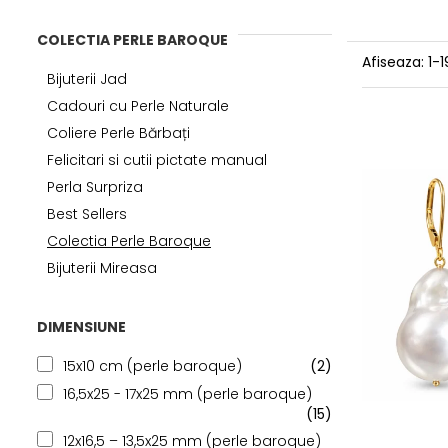
COLECTIA PERLE BAROQUE
Afiseaza:
1-
1
Bijuterii Jad
Cadouri cu Perle Naturale
Coliere Perle Bărbați
Felicitari si cutii pictate manual
Perla Surpriza
Best Sellers
Colectia Perle Baroque
Bijuterii Mireasa
DIMENSIUNE
15x10 cm (perle baroque)
(2)
16,5x25 - 17x25 mm (perle baroque)
(15)
12x16,5 – 13,5x25 mm (perle baroque)