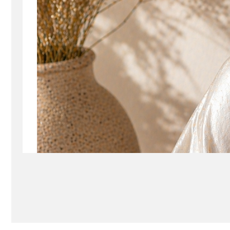
Seturi Perle cu Argint
Brățări cu Perle
Pandantive cu Perle
Brose cu Perle