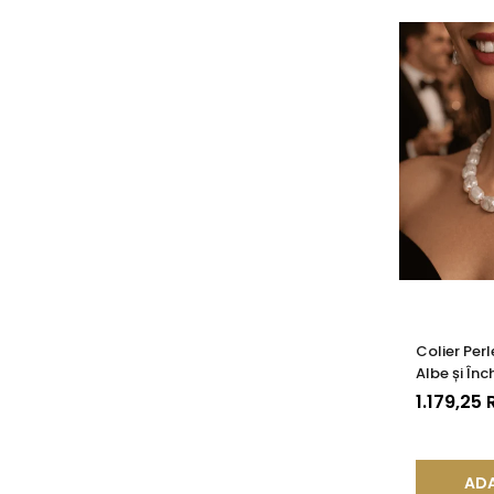
Colier Per
Albe și Înc
(aur 585) 
1.179,25
ADA