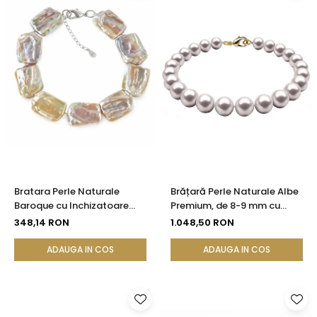
Bratara Perle Naturale
Brățară Perle Naturale Albe
Baroque cu Inchizatoare
Premium, de 8-9 mm cu
Argint | KASKADDA®
Închizătoare din Aur Galben
348,14 RON
1.048,50 RON
14K
ADAUGA IN COS
ADAUGA IN COS