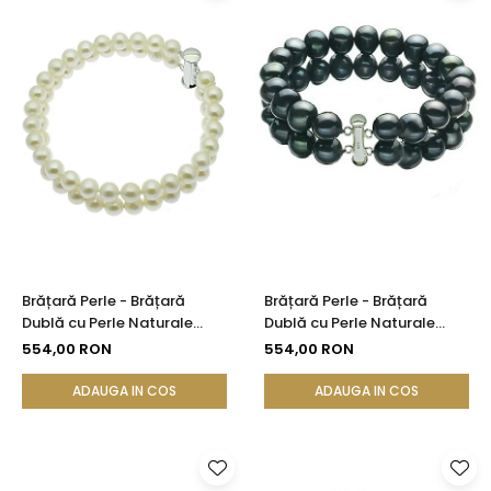
Brățară Perle - Brățară
Brățară Perle - Brățară
Dublă cu Perle Naturale
Dublă cu Perle Naturale
Albe și Închizătoare din
Negre și Închizătoare din
554,00 RON
554,00 RON
Argint 925 | KASKADDA®
Argint 925
ADAUGA IN COS
ADAUGA IN COS