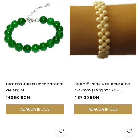
Bratara Jad cu Inchizatoare
Brățară Perle Naturale Albe
de Argint
4-5 mm și Argint 925 -
Delicate Beauty |
143,50 RON
487,00 RON
KASKADDA®
ADAUGA IN COS
ADAUGA IN COS