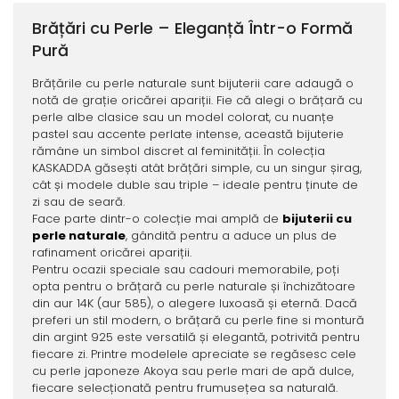
Brățări cu Perle – Eleganță Într-o Formă
Pură
Brățările cu perle naturale sunt bijuterii care adaugă o
notă de grație oricărei apariții. Fie că alegi o brățară cu
perle albe clasice sau un model colorat, cu nuanțe
pastel sau accente perlate intense, această bijuterie
rămâne un simbol discret al feminității. În colecția
KASKADDA găsești atât brățări simple, cu un singur șirag,
cât și modele duble sau triple – ideale pentru ținute de
zi sau de seară.
Face parte dintr-o colecție mai amplă de
bijuterii cu
perle naturale
, gândită pentru a aduce un plus de
rafinament oricărei apariții.
Pentru ocazii speciale sau cadouri memorabile, poți
opta pentru o brățară cu perle naturale și închizătoare
din aur 14K (aur 585), o alegere luxoasă și eternă. Dacă
preferi un stil modern, o brățară cu perle fine si montură
din argint 925 este versatilă și elegantă, potrivită pentru
fiecare zi. Printre modelele apreciate se regăsesc cele
cu perle japoneze Akoya sau perle mari de apă dulce,
fiecare selecționată pentru frumusețea sa naturală.