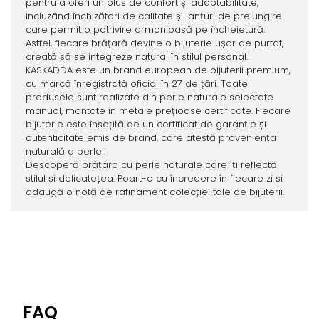
pentru a oferi un plus de confort și adaptabilitate,
incluzând închizători de calitate și lanțuri de prelungire
care permit o potrivire armonioasă pe încheietură.
Astfel, fiecare brățară devine o bijuterie ușor de purtat,
creată să se integreze natural în stilul personal.
KASKADDA este un brand european de bijuterii premium,
cu marcă înregistrată oficial în 27 de țări. Toate
produsele sunt realizate din perle naturale selectate
manual, montate în metale prețioase certificate. Fiecare
bijuterie este însoțită de un certificat de garanție și
autenticitate emis de brand, care atestă proveniența
naturală a perlei.
Descoperă brățara cu perle naturale care îți reflectă
stilul și delicatețea. Poart-o cu încredere în fiecare zi și
adaugă o notă de rafinament colecției tale de bijuterii.
FAQ