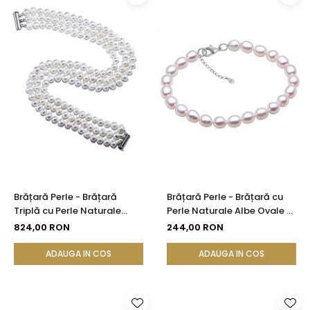
Brățară Perle - Brățară
Brățară Perle - Brățară cu
Triplă cu Perle Naturale
Perle Naturale Albe Ovale și
Albe și Închizătoare din
Închizătoare din Argint 925 |
824,00 RON
244,00 RON
Argint 925 | KASKADDA®
KASKADDA®
ADAUGA IN COS
ADAUGA IN COS