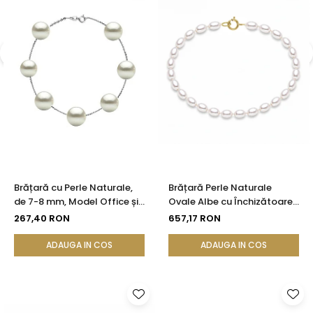
Brățară cu Perle Naturale,
Brățară Perle Naturale
de 7-8 mm, Model Office și
Ovale Albe cu Închizătoare
Argint, Calitate Premium
din Aur 14K - Model Elegant |
267,40 RON
657,17 RON
KASKADDA®
ADAUGA IN COS
ADAUGA IN COS