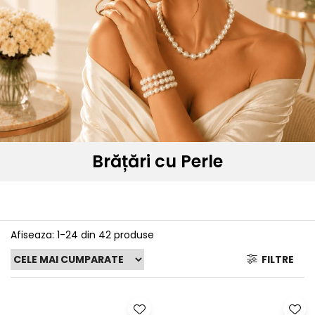
Seturi Perle cu Argint
Brățări cu Perle
Pandantive cu Perle
Brose cu Perle
Brățări cu Perle
Afiseaza:
1-
24
din
42
produse
FILTRE