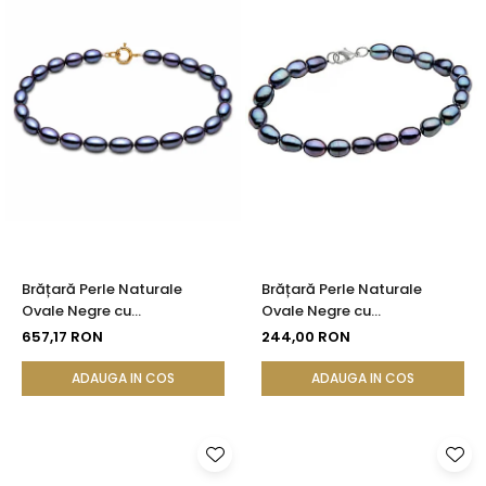
Brățară Perle Naturale
Brățară Perle Naturale
Ovale Negre cu
Ovale Negre cu
Închizătoare din Aur 14K |
Închizătoare din Argint 925 |
657,17 RON
244,00 RON
KASKADDA®
KASKADDA®
ADAUGA IN COS
ADAUGA IN COS