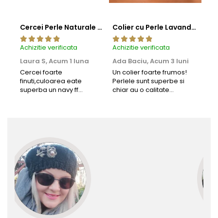
Cercei Perle Naturale Negre 5-6 mm, Buton AAA, Aur 14K (aur 585), Tip Șurub | KASKADDA®
Colier cu Perle Lavanda la Baza Gatului, de 4-5 mm, Perle Rare, Calitate AAA+, Aur 14K | KASKADDA®
Achizitie verificata
Achizitie verificata
Achi
Laura S,
Acum 1 luna
Ada Baciu,
Acum 3 luni
Mun
Acu
Cercei foarte
Un colier foarte frumos!
finuti,culoarea eate
Perlele sunt superbe si
Bun
superba un navy ff
chiar au o calitate
cu b
frumos.Lucrati bine,cu
extraordinara.
sup
siguranta am sa revin pt
deca
mai multe comenzi.❤️
Rec