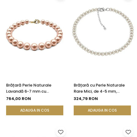
Brățară Perle Naturale
Brățară cu Perle Naturale
Lavandă 6-7 mm cu
Rare Mici, de 4-5 mm,
Închizătoare Aur Galben 14K
Calitate AA+ si Argint 925 |
764,00 RON
324,79 RON
| KASKADDA®
KASKADDA®
ADAUGA IN COS
ADAUGA IN COS