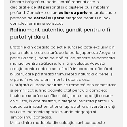
Fiecare brățară cu perle lucrată manual este o
declarație de stil personal și o bijuterie cu simbolism
profund. Combin-o cu un
colier cu perle
naturale sau o
pereche de
cercei cu perle
elegante pentru un look
complet, feminin și sofisticat.
Rafinament autentic, gândit pentru a fi
purtat și dăruit
Brățările din această colecție sunt realizate exclusiv din
perle naturale de cultură, de la perle japoneze Akoya la
perle Edison și perle de apă dulce, fiecare selecționată
manual pentru strălucire, formă și calitate. Această
atenție pentru detaliu se reflectă în caracterul fiecărei
bijuterii, care păstrează frumusețea naturală a perlei și
o pune în valoare prin monturi atent alese.
O brățară cu perle naturale se remarcă prin versatilitate
și semnificație, fiind potrivită atât pentru a completa
ținute de seară sau office, cât și pentru apariții casual-
chic. Este, în același timp, o alegere inspirată pentru un
cadou cu impact emoțional, apreciat la aniversări, nunți
sau alte momente speciale, unde eleganța și
simbolismul contează.
Multe dintre modelele din colecție sunt concepute