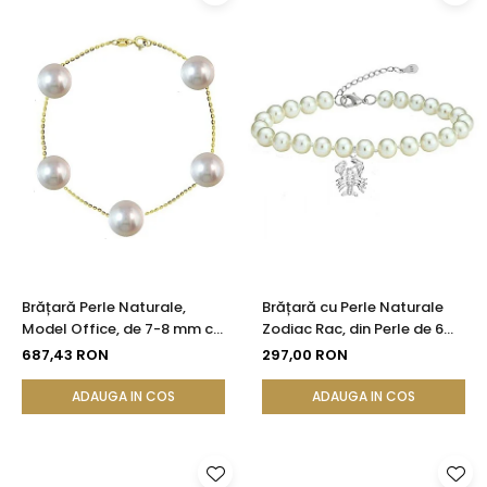
Brățară Perle Naturale,
Brățară cu Perle Naturale
Model Office, de 7-8 mm cu
Zodiac Rac, din Perle de 6
Aur 14K
mm cu Argint 925
687,43 RON
297,00 RON
ADAUGA IN COS
ADAUGA IN COS