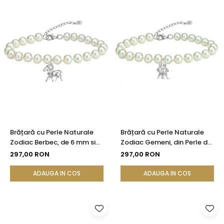
Brățară cu Perle Naturale
Brățară cu Perle Naturale
Zodiac Berbec, de 6 mm si
Zodiac Gemeni, din Perle de
Argint
6 mm cu Argint 925
297,00 RON
297,00 RON
ADAUGA IN COS
ADAUGA IN COS