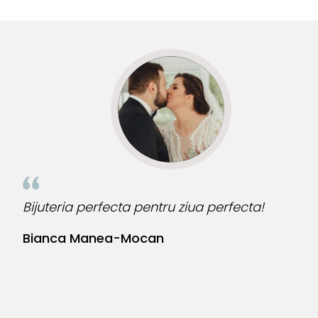
multe comenzi.❤️
d
R
Bijuteria perfecta pentru ziua perfecta!
O
l
Bianca Manea-Mocan
N