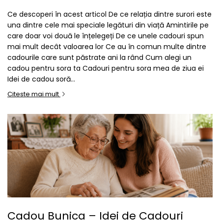
Seturi Perle cu Argint
Ce descoperi în acest articol De ce relația dintre surori este
Brățări cu Perle
una dintre cele mai speciale legături din viață Amintirile pe
Pandantive cu Perle
care doar voi două le înțelegeți De ce unele cadouri spun
mai mult decât valoarea lor Ce au în comun multe dintre
Brose cu Perle
cadourile care sunt păstrate ani la rând Cum alegi un
cadou pentru sora ta Cadouri pentru sora mea de ziua ei
Idei de cadou soră...
Citeste mai mult
Cadou Bunica – Idei de Cadouri