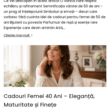
Ce vei descoperi în acest articol O vârstă care respiră
echilibru și rafinament Semnificația vârstei de 50 de ani –
un prag al înțelepciunii Simboluri și emoții – daruri care
vorbesc fără cuvinte Idei de cadouri pentru femei de 50 de
ani Bijuterii cu poveste Parfumuri de nișă și esențe rare
Experiențe care devin amintiri Artă,...
Citeste mai mult
Cadouri Femei 40 Ani – Eleganță,
Maturitate și Finețe