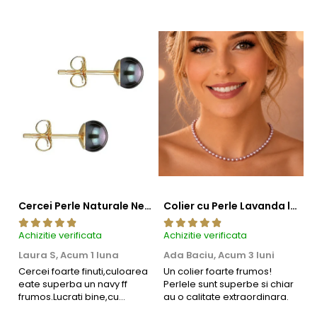
Cercei Perle Naturale Negre 5-6 mm, Buton AAA, Aur 14K (aur 585), Tip Șurub | KASKADDA®
Colier cu Perle Lavanda la Baza Gatului, de 4-5 mm, Perle Rare, Calitate AAA+, Aur 14K | KASKADDA®
Achizitie verificata
Achizitie verificata
Ac
Laura S,
Acum 1 luna
Ada Baciu,
Acum 3 luni
M
4
Cercei foarte finuti,culoarea
Un colier foarte frumos!
eate superba un navy ff
Perlele sunt superbe si chiar
B
frumos.Lucrati bine,cu
au o calitate extraordinara.
b
siguranta am sa revin pt mai
s