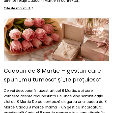
diferite relații Cadouri 1 Martie în contextul...
Citeste mai mult
Cadouri de 8 Martie – gesturi care
spun „mulțumesc” și „te prețuiesc”
Ce vei descoperi în acest articol 8 Martie, o zi care
vorbește despre recunoștință De unde vine semnificația
zilei de 8 Martie De ce contează alegerea unui cadou de 8
Martie Cadou 8 martie mama – un gest cu încărcătură
emoțională Cadouri 8 martie mama – idei care rămân în