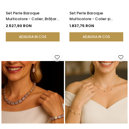
Set Perle Baroque
Set Perle Baroque
Multicolore - Colier, Brățară
Multicolore - Colier și
și Cercei, Aur Galben 14K |
Brățară, Aur Galben 14K |
2.527,90 RON
1.837,75 RON
KASKADDA®
KASKADDA®
ADAUGA IN COS
ADAUGA IN COS