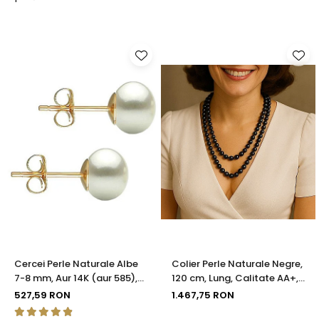
Cercei Perle Naturale Albe
Colier Perle Naturale Negre,
7-8 mm, Aur 14K (aur 585),
120 cm, Lung, Calitate AA+,
Calitatea AAA | KASKADDA®
Argint 925 | KASKADDA®
527,59 RON
1.467,75 RON