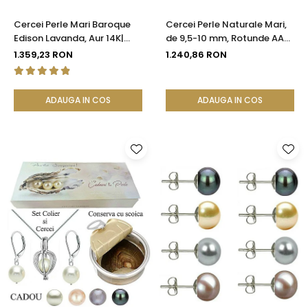
Cercei Perle Mari Baroque
Cercei Perle Naturale Mari,
Edison Lavanda, Aur 14K|
de 9,5-10 mm, Rotunde AAA,
KASKADDA®
Aur 14K (aur 585) |
1.359,23 RON
1.240,86 RON
KASKADDA®
ADAUGA IN COS
ADAUGA IN COS