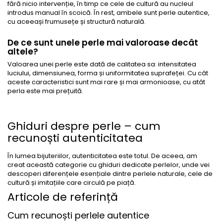
fără nicio intervenție, în timp ce cele de cultură au nucleul
introdus manual în scoică. În rest, ambele sunt perle autentice,
cu aceeași frumusețe și structură naturală.
De ce sunt unele perle mai valoroase decât
altele?
Valoarea unei perle este dată de calitatea sa: intensitatea
luciului, dimensiunea, forma și uniformitatea suprafeței. Cu cât
aceste caracteristici sunt mai rare și mai armonioase, cu atât
perla este mai prețuită.
Ghiduri despre perle – cum
recunoști autenticitatea
În lumea bijuteriilor, autenticitatea este totul. De aceea, am
creat această categorie cu ghiduri dedicate perlelor, unde vei
descoperi diferențele esențiale dintre perlele naturale, cele de
cultură și imitațiile care circulă pe piață.
Articole de referință
Cum recunoști perlele autentice