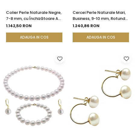
Colier Perle Naturale Negre,
Cercei Perle Naturale Mari,
7-8 mm, cu Închizătoare Aur
Business, 9-10 mm, Rotunde
14K (aur 585) | KASKADDA®
AAA, Aur 14K (aur 585) |
1.142,50 RON
1.240,86 RON
KASKADDA®
ADAUGA IN COS
ADAUGA IN COS