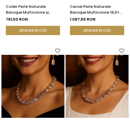
Colier Perle Naturale
Cercei Perle Naturale
Baroque Multicolore și
Baroque Multicolore 16,5×25
Închizătoare Argint 925 |
mm, Aur 14K (aur 585),
781,50 RON
1.087,55 RON
KASKADDA®
Tortiță Închisă | KASKADDA®
ADAUGA IN COS
ADAUGA IN COS