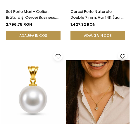
Set Perle Mari - Colier,
Cercei Perle Naturale
Brățară și Cercei Business,
Double 7 mm, Aur 14K (aur
Aur Galben 14K, Perle Albe
585), Simetrici și Versatili |
2.796,75 RON
1.427,32 RON
Premium 8,5-9,5 mm |
KASKADDA®
KASKADDA®
ADAUGA IN COS
ADAUGA IN COS