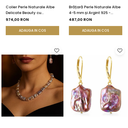
Colier Perle Naturale Albe
Brățară Perle Naturale Albe
Delicate Beauty cu
4-5 mm și Argint 925 -
Închizătoare Argint |
Delicate Beauty |
974,00 RON
487,00 RON
KASKADDA®
KASKADDA®
ADAUGA IN COS
ADAUGA IN COS