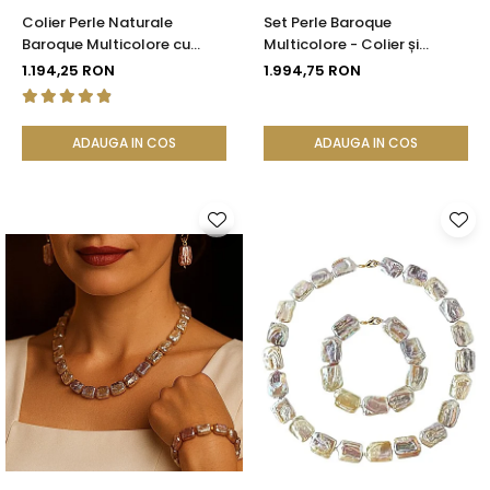
Colier Perle Naturale
Set Perle Baroque
Baroque Multicolore cu
Multicolore - Colier și
Închizătoare Aur 14K (aur
Cercei, Aur Galben 14K |
1.194,25 RON
1.994,75 RON
585) | KASKADDA®
KASKADDA®
ADAUGA IN COS
ADAUGA IN COS