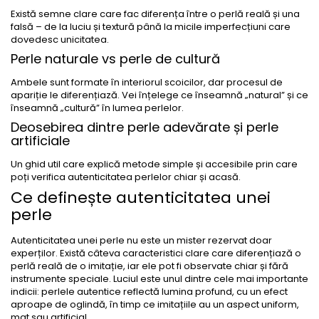
Există semne clare care fac diferența între o perlă reală și una
falsă – de la luciu și textură până la micile imperfecțiuni care
dovedesc unicitatea.
Perle naturale vs perle de cultură
Ambele sunt formate în interiorul scoicilor, dar procesul de
apariție le diferențiază. Vei înțelege ce înseamnă „natural” și ce
înseamnă „cultură” în lumea perlelor.
Deosebirea dintre perle adevărate și perle
artificiale
Un ghid util care explică metode simple și accesibile prin care
poți verifica autenticitatea perlelor chiar și acasă.
Ce definește autenticitatea unei
perle
Autenticitatea unei perle nu este un mister rezervat doar
experților. Există câteva caracteristici clare care diferențiază o
perlă reală de o imitație, iar ele pot fi observate chiar și fără
instrumente speciale. Luciul este unul dintre cele mai importante
indicii: perlele autentice reflectă lumina profund, cu un efect
aproape de oglindă, în timp ce imitațiile au un aspect uniform,
mat sau artificial.