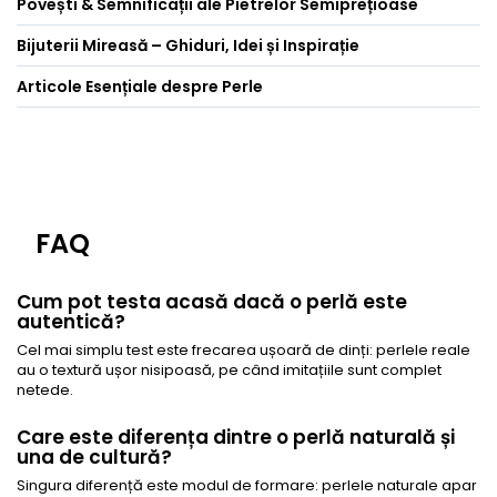
Povești & Semnificații ale Pietrelor Semiprețioase
Bijuterii Mireasă – Ghiduri, Idei și Inspirație
Articole Esențiale despre Perle
FAQ
Cum pot testa acasă dacă o perlă este
autentică?
Cel mai simplu test este frecarea ușoară de dinți: perlele reale
au o textură ușor nisipoasă, pe când imitațiile sunt complet
netede.
Care este diferența dintre o perlă naturală și
una de cultură?
Singura diferență este modul de formare: perlele naturale apar