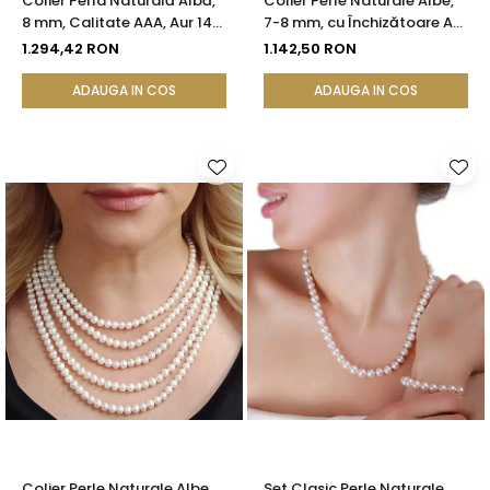
Colier Perla Naturală Albă,
Colier Perle Naturale Albe,
8 mm, Calitate AAA, Aur 14K
7-8 mm, cu Închizătoare Aur
(aur 585) | KASKADDA®
14K (aur 585) | KASKADDA®
1.294,42 RON
1.142,50 RON
ADAUGA IN COS
ADAUGA IN COS
Colier Perle Naturale Albe,
Set Clasic Perle Naturale