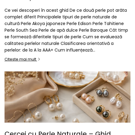
Seturi Perle cu Argint
Ce vei descoperi în acest ghid De ce două perle pot arăta
Brățări cu Perle
complet diferit Principalele tipuri de perle naturale de
Pandantive cu Perle
cultură Perle Akoya japoneze Perle Edison Perle Tahitiene
Perle South Sea Perle de apă dulce Perle Baroque Cât timp
Brose cu Perle
se formează diferitele tipuri de perle Cum se evaluează
calitatea perlelor naturale Clasificarea orientativă a
perlelor: de la A la AAA+ Cum influențează...
Citeste mai mult
Cercei cu Perle Naturale – Ghid