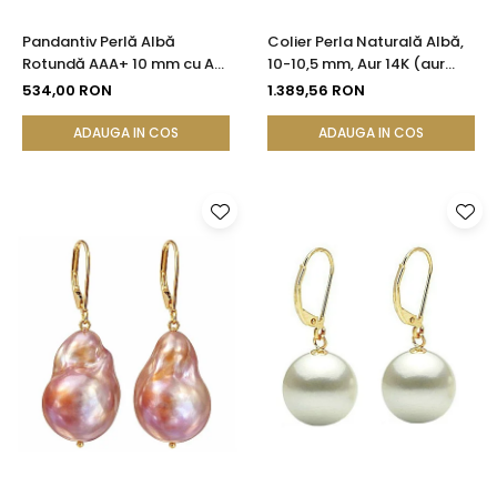
Pandantiv Perlă Albă
Colier Perla Naturală Albă,
Rotundă AAA+ 10 mm cu Aur
10-10,5 mm, Aur 14K (aur
14K (aur 585) | KASKADDA®
585) | KASKADDA®
534,00 RON
1.389,56 RON
ADAUGA IN COS
ADAUGA IN COS