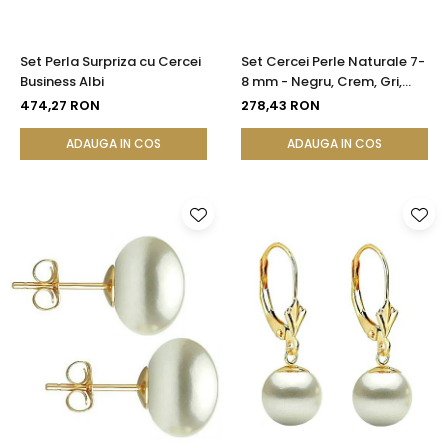
Set Perla Surpriza cu Cercei
Set Cercei Perle Naturale 7-
Business Albi
8 mm - Negru, Crem, Gri,
Lavandă - Argint 925 |
474,27 RON
278,43 RON
KASKADDA®
ADAUGA IN COS
ADAUGA IN COS