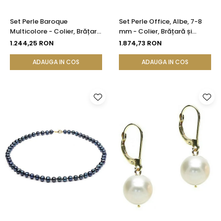
Set Perle Baroque
Set Perle Office, Albe, 7-8
Multicolore - Colier, Brățară
mm - Colier, Brățară și
și Cercei, Argint 925 |
Cercei, Aur Galben 14K |
1.244,25 RON
1.874,73 RON
KASKADDA®
KASKADDA®
ADAUGA IN COS
ADAUGA IN COS