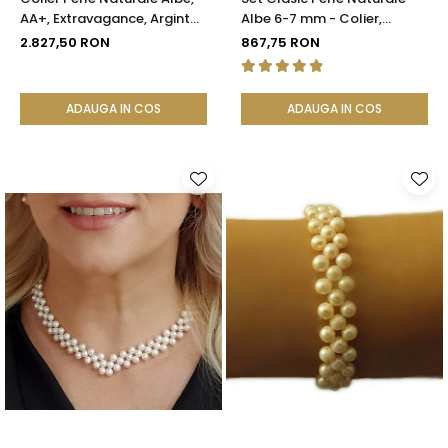
AA+, Extravagance, Argint
Albe 6-7 mm - Colier,
925 | KASKADDA®
Brățară și Cercei, Argint 925
2.827,50 RON
867,75 RON
| KASKADDA®
ADAUGA IN COS
ADAUGA IN COS