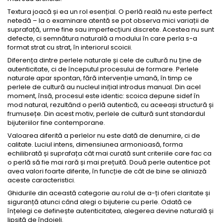
Textura joacă și ea un rol esențial. O perlă reală nu este perfect
netedă – la o examinare atentă se pot observa mici variații de
suprafață, urme fine sau imperfecțiuni discrete. Acestea nu sunt
defecte, ci semnătura naturală a modului în care perla s-a
format strat cu strat, în interiorul scoicii.
Diferența dintre perlele naturale și cele de cultură nu ține de
autenticitate, ci de începutul procesului de formare. Perlele
naturale apar spontan, fără intervenție umană, în timp ce
perlele de cultură au nucleul inițial introdus manual. Din acel
moment, însă, procesul este identic: scoica depune sidef în
mod natural, rezultând o perlă autentică, cu aceeași structură și
frumusețe. Din acest motiv, perlele de cultură sunt standardul
bijuteriilor fine contemporane.
Valoarea diferită a perlelor nu este dată de denumire, ci de
calitate. Luciul intens, dimensiunea armonioasă, forma
echilibrată și suprafața cât mai curată sunt criteriile care fac ca
o perlă să fie mai rară și mai prețuită. Două perle autentice pot
avea valori foarte diferite, în funcție de cât de bine se aliniază
aceste caracteristici.
Ghidurile din această categorie au rolul de a-ți oferi claritate și
siguranță atunci când alegi o bijuterie cu perle. Odată ce
înțelegi ce definește autenticitatea, alegerea devine naturală și
lipsită de îndoieli.