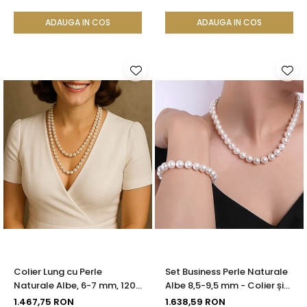
ADAUGA IN COS
ADAUGA IN COS
Colier Lung cu Perle
Set Business Perle Naturale
Naturale Albe, 6-7 mm, 120
Albe 8,5-9,5 mm - Colier și
cm, Închizătoare Argint 925
Brățară, Argint 925 |
1.467,75 RON
1.638,59 RON