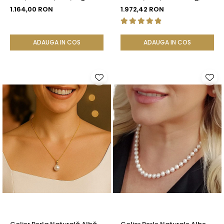
925 | KASKADDA®
Argint 925 | KASKADDA®
1.164,00 RON
1.972,42 RON
ADAUGA IN COS
ADAUGA IN COS