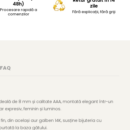
Retur gratuit în 14
48h)
zile
Procesare rapidă a
Fără explicații, fără griji
comenzilor
FAQ
deală de 8 mm și calitate AAA, montată elegant într-un
ar expresiv, feminin și luminos.
fin, din același aur galben 14K, susține bijuteria cu
purtată la baza gâtului.