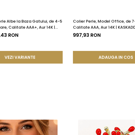
erle Albe la Baza Gatului, de 4-5
Colier Perle, Model Office, de 
are, Calitate AAA+, Aur 14K |
Calitate AAA, Aur 14K | KASKAD
®
7,43 RON
997,93 RON
VEZI VARIANTE
ADAUGA IN COS