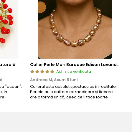
aturală
Colier Perle Mari Baroque Edison Lavandă, Calitatea AAA, Aur 14K | KASKADDA®
Achizitie verificata
ni
Andreea M,
Acum 5 luni
Mar
a ''ocean",
Colierul este absolut spectaculos în realitate.
Un c
t in
Perlele au o calitate extraodinara și fiecare
coma
cate in conformitate cu standardele specifice industriei.
re!
are o formă unică, ceea ce îl face foarte
comp
special. Nu seamănă cu nimic din ce am văzut
a lor elemente interne realizate din aliaje metalice comune.
până acum. L-am purtat la un eveniment și am
primit multe ...
 producatorii pentru a asigura functionalitatea si
bijuteriei. Aceste elemente nu sunt vizibile si nu