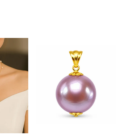
zate din perle naturale de cultură, selectate manual,
te care atestă proveniența naturală a perlelor.
curie zi de zi.
ercei cu perle
și o
brățară
asortată.