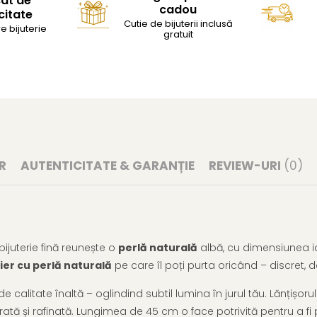
cat de
cadou
citate
Cutie de bijuterii inclusă
e bijuterie
gratuit
R
AUTENTICITATE & GARANȚIE
REVIEW-URI
(0)
ijuterie fină reunește o
perlă naturală
albă, cu dimensiunea i
ier cu perlă naturală
pe care îl poți purta oricând – discret, d
 calitate înaltă – oglindind subtil lumina în jurul tău. Lănțișorul 
ată și rafinată. Lungimea de 45 cm o face potrivită pentru a fi 