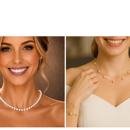
cu marcă înregistrată în 27 de țări. Toate produsele sunt reali
cu perle este însoțită de un certificat de garanție și autenticita
a – un simbol delicat de echilibru și stil, creat să fie purtat cu bu
l lui crește atunci când este purtat împreună cu o pereche de
c