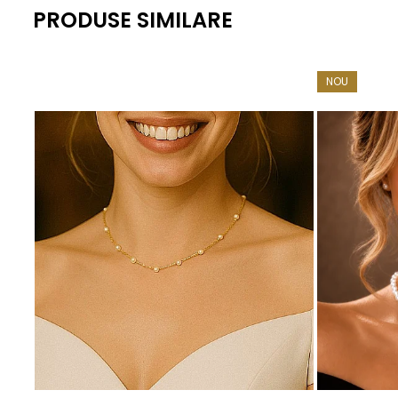
Metal pandantiv: aur galben de 14K (aur 585)
PRODUSE SIMILARE
Metal lănțișor: aur galben de 14K (aur 585)
Lungime lănțișor: 45 cm
NOU
Greutate: aproximativ 1.65 g
KASKADDA®
este un brand european de bijuterii premium, 
montate în metale prețioase certificate. Fiecare bijuterie 
Adaugă acest
colier cu perlă naturală
albă în colecția t
Acest colier cu perle este o alegere clasică, dar farmecu