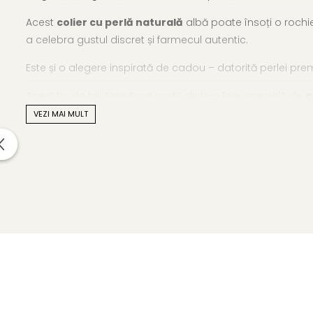
Acest
colier cu perlă naturală
albă poate însoți o rochie
a celebra gustul discret și farmecul autentic.
Este și o alegere inspirată de cadou – datorită perlei pre
Acest tip de bijuterie face parte dintr-o linie special
ă
de
c
VEZI MAI MULT
Caracteristici tehnice
Material: perlă naturală, calitatea AAA, și aur galben de
Mărimea perlei: 8 mm
Forma perlei: rotundă
Lustrul perlei: de calitate înaltă
Tipul perlei: apă dulce, naturală
Suprafață și imperfecțiuni: lucioasă, cu mici urme natu