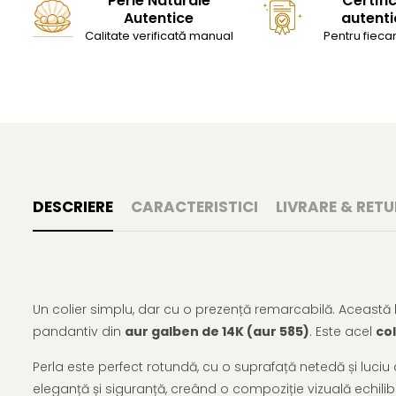
Perle Naturale
Certifi
Autentice
autenti
Calitate verificată manual
Pentru fiecar
DESCRIERE
CARACTERISTICI
LIVRARE & RETU
Un colier simplu, dar cu o prezență remarcabilă. Această b
pandantiv din
aur galben de 14K (aur 585)
. Este acel
col
Perla este perfect rotundă, cu o suprafață netedă și luciu de
eleganță și siguranță, creând o compoziție vizuală echilibr