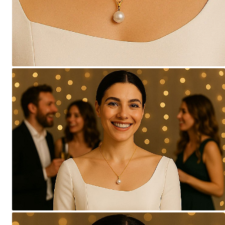
Seturi Perle cu Argint
Brățări cu Perle
Pandantive cu Perle
Brose cu Perle