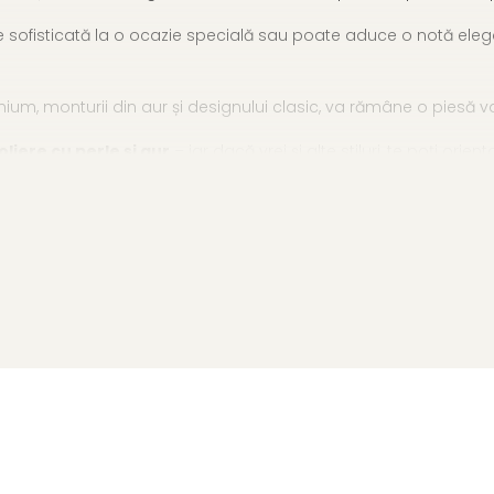
 sofisticată la o ocazie specială sau poate aduce o notă elegant
mium, monturii din aur și designului clasic, va rămâne o piesă v
oliere cu perle și aur
– iar dacă vrei și alte stiluri, te poți ori
 14K (aur 585)
rale de creștere