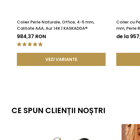
Colier Perle Naturale, Office, 4-5 mm,
Colier cu P
Calitate AAA, Aur 14K | KASKADDA®
mm, Perle R
KASKADDA
984,37 RON
de la 95
VEZI VARIANTE
CE SPUN CLIENȚII NOȘTRI