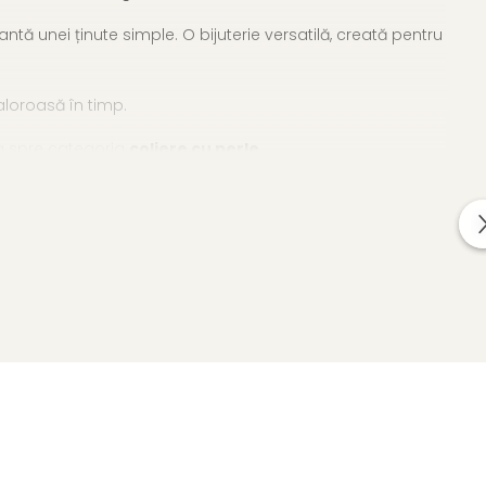
ă unei ținute simple. O bijuterie versatilă, creată pentru
aloroasă în timp.
enta spre categoria
coliere cu perle
.