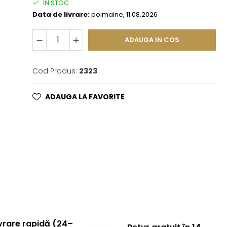
IN STOC
Data de livrare:
poimaine, 11.08.2026
ADAUGA IN COS
Cod Produs:
2323
ADAUGA LA FAVORITE
vrare rapidă (24–