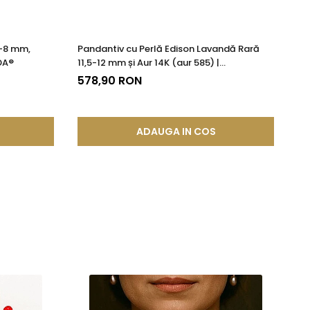
7-8 mm,
Pandantiv cu Perlă Edison Lavandă Rară
Se
DA®
11,5-12 mm și Aur 14K (aur 585) |
Na
KASKADDA®
KA
578,90 RON
1.
ADAUGA IN COS