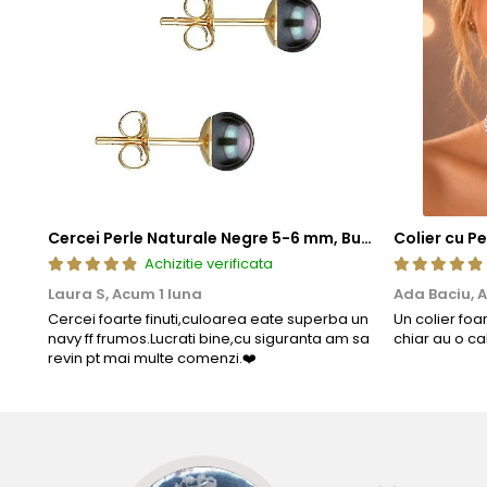
Cercei Perle Naturale Negre 5-6 mm, Buton AAA, Aur 14K (aur 585), Tip Șurub | KASKADDA®
Achizitie verificata
Laura S,
Acum 1 luna
Ada Baciu,
A
Informatii despre structura interna a componentelor din
Cercei foarte finuti,culoarea eate superba un
Un colier foa
navy ff frumos.Lucrati bine,cu siguranta am sa
chiar au o ca
Pentru a asigura functionalitatea optima, durabilitatea si
revin pt mai multe comenzi.❤️
Astfel, inchizatorile din aur si argint, tortitele cerceilor d
Aceasta metoda de fabricatie reprezinta un standard gl
durabilitatea produselor.
Prezenta acestor mici componen
influenteaza estetica, ci sunt indispensabile pentru a garant