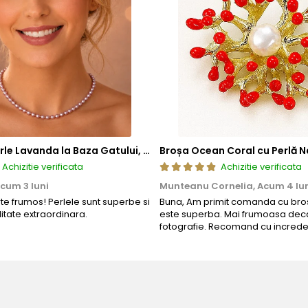
Colier cu Perle Lavanda la Baza Gatului, de 4-5 mm, Perle Rare, Calitate AAA+, Aur 14K | KASKADDA®
Broșa Ocean Coral cu Perlă N
Achizitie verificata
Achizitie verificata
cum 3 luni
Munteanu Cornelia,
Acum 4 lu
 aur si argint utilizate in realizarea bijuteriilor
rte frumos! Perlele sunt superbe si
Buna, Am primit comanda cu bros
litate extraordinara.
este superba. Mai frumoasa deca
 siguranta bijuteriilor, anumite componente esentiale sunt fabri
fotografie. Recomand cu increde
in aur si argint si zalele duble din aur si argint includ in structur
obal in productia de bijuterii fine, fiind utilizata de toti
te interne nu afecteaza aspectul, calitatea sau autenticitatea 
a rezistenta si siguranta bijuteriei in utilizarea zilnica.