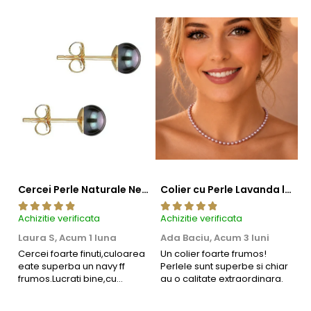
Cercei Perle Naturale Negre 5-6 mm, Buton AAA, Aur 14K (aur 585), Tip Șurub | KASKADDA®
Colier cu Perle Lavanda la Baza Gatului, de 4-5 mm, Perle Rare, Calitate AAA+, Aur 14K | KASKADDA®
Achizitie verificata
Achizitie verificata
Ac
Laura S,
Acum 1 luna
Ada Baciu,
Acum 3 luni
M
4
Cercei foarte finuti,culoarea
Un colier foarte frumos!
eate superba un navy ff
Perlele sunt superbe si chiar
B
frumos.Lucrati bine,cu
au o calitate extraordinara.
b
siguranta am sa revin pt mai
s
multe comenzi.❤️
d