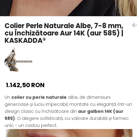
Seturi Perle cu Argint
Brățări cu Perle
Pandantive cu Perle
Colier Perle Naturale Albe, 7-8 mm,
Brose cu Perle
cu Închizătoare Aur 14K (aur 585) |
KASKADDA®
1.142,50 RON
Un
colier cu perle naturale
albe, de dimensiuni
generoase și luciu impecabil, montate cu eleganță într-un
design clasic cu închizătoare din
aur galben 14K (aur
585)
. O alegere sofisticată, cu valoare durabilă și farmec
unic - un cadou perfect.