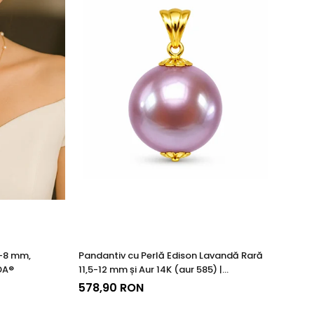
izate din perle naturale selectate manual, montate în
tă proveniența naturală a perlelor.
e.
7-8 mm,
Pandantiv cu Perlă Edison Lavandă Rară
Se
DA®
11,5-12 mm și Aur 14K (aur 585) |
Na
KASKADDA®
KA
578,90 RON
1.