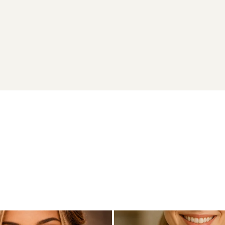
4K (aur 585)
eptibile