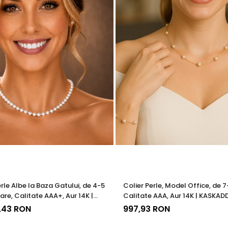
 cu marcă înregistrată în 27 de țări. Toate produsele sunt real
e însoțită de un certificat de garanție și autenticitate care ates
 din eleganța ta zilnică – o declarație de rafinament și claritat
erle Albe la Baza Gatului, de 4-5
Colier Perle, Model Office, de 
are, Calitate AAA+, Aur 14K |
Calitate AAA, Aur 14K | KASKAD
®
7,43 RON
997,93 RON