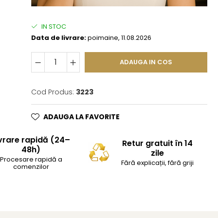
IN STOC
Data de livrare:
poimaine, 11.08.2026
ADAUGA IN COS
Cod Produs:
3223
ADAUGA LA FAVORITE
vrare rapidă (24–
Retur gratuit în 14
48h)
zile
Procesare rapidă a
Fără explicații, fără griji
comenzilor