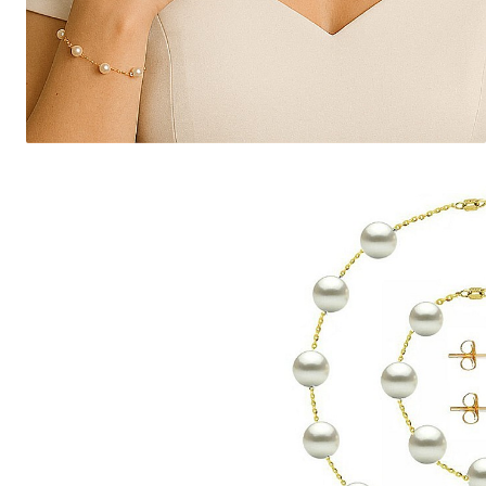
Seturi Perle cu Argint
Brățări cu Perle
Pandantive cu Perle
Brose cu Perle