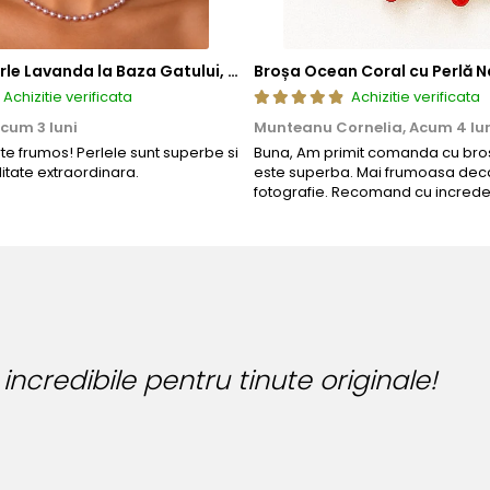
Colier cu Perle Lavanda la Baza Gatului, de 4-5 mm, Perle Rare, Calitate AAA+, Aur 14K | KASKADDA®
Broșa Ocean Coral cu Perlă N
Achizitie verificata
Achizitie verificata
cum 3 luni
Munteanu Cornelia,
Acum 4 lu
rte frumos! Perlele sunt superbe si
Buna, Am primit comanda cu bros
litate extraordinara.
este superba. Mai frumoasa deca
fotografie. Recomand cu increde
uteria perfecta pentru ziua perfecta!
nca Manea-Mocan