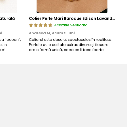
aturală
Colier Perle Mari Baroque Edison Lavandă, Calitatea AAA, Aur 14K | KASKADDA®
Achizitie verificata
ni
Andreea M,
Acum 5 luni
Mar
a ''ocean",
Colierul este absolut spectaculos în realitate.
Un c
t in
Perlele au o calitate extraodinara și fiecare
coma
re!
are o formă unică, ceea ce îl face foarte
comp
special. Nu seamănă cu nimic din ce am văzut
până acum. L-am purtat la un eveniment și am
primit multe ...