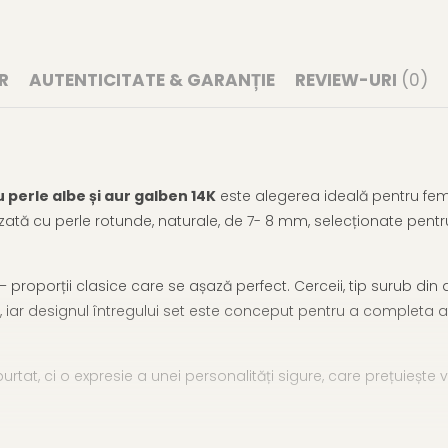
R
AUTENTICITATE & GARANȚIE
REVIEW-URI
(0)
u perle albe și aur galben 14K
este alegerea ideală pentru femei
alizată cu perle rotunde, naturale, de 7- 8 mm, selecționate pent
 proporții clasice care se așază perfect. Cerceii, tip surub din a
, iar designul întregului set este conceput pentru a completa a
urtat, ci o expresie a unei personalități sigure, care prețuiește