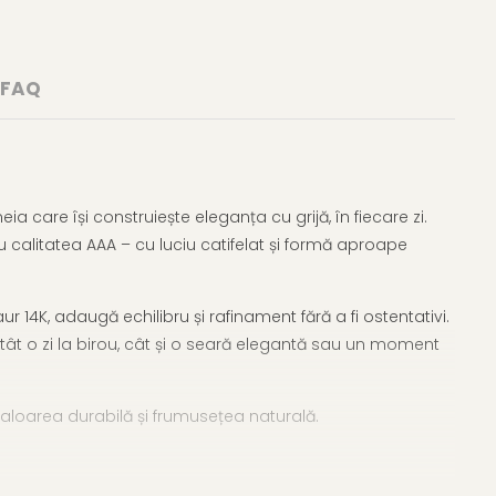
FAQ
a care își construiește eleganța cu grijă, în fiecare zi.
ru calitatea AAA – cu luciu catifelat și formă aproape
ur 14K, adaugă echilibru și rafinament fără a fi ostentativi.
tât o zi la birou, cât și o seară elegantă sau un moment
 valoarea durabilă și frumusețea naturală.