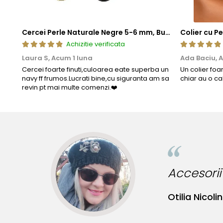
Cercei Perle Naturale Negre 5-6 mm, Buton AAA, Aur 14K (aur 585), Tip Șurub | KASKADDA®
Achizitie verificata
Laura S,
Acum 1 luna
Ada Baciu,
A
Cercei foarte finuti,culoarea eate superba un
Un colier foa
navy ff frumos.Lucrati bine,cu siguranta am sa
chiar au o ca
revin pt mai multe comenzi.❤️
Bij
Bia