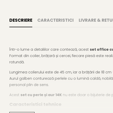
DESCRIERE
CARACTERISTICI
LIVRARE & RETU
Într-o lume a detaliilor care contează, acest
set office c
Format din colier, brățară și cercei, fiecare piesă este re
rotundă.
Lungimea colierului este de 45 cm, iar a brățării de 18 cm –
Aurul galben conturează perlele cu o lumină caldă, nobilă
personal plin de sens.
Acest
set cu perle și aur 14K
nu este doar o bijuterie de p
Caracteristici tehnice