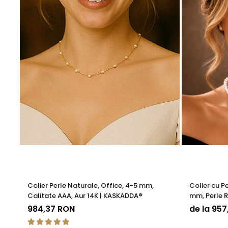
KASKADDA®
este un brand european de bijuterii premium,
metale prețioase certificate. Fiecare bijuterie cu perle est
Poartă acest
set office din aur 14K și perle albe
ca parte
Colier Perle Naturale, Office, 4-5 mm,
Colier cu P
Calitate AAA, Aur 14K | KASKADDA®
mm, Perle R
KASKADDA
984,37 RON
de la 95