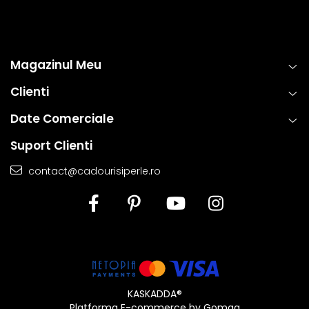
Magazinul Meu
Clienti
Date Comerciale
Suport Clienti
Informatii despre structura interna a componentelor
contact@cadourisiperle.ro
din aur si argint utilizate in realizarea bijuteriilor
Pentru a asigura functionalitatea optima, durabilitatea si
siguranta bijuteriilor, anumite componente esentiale sunt
fabricate in conformitate cu standardele specifice
industriei. Astfel, inchizatorile din aur si argint, tortitele
cerceilor din aur si argint si zalele duble din aur si argint
includ in structura lor elemente interne realizate din aliaje
KASKADDA®
metalice comune.
Platforma E-commerce by Gomag