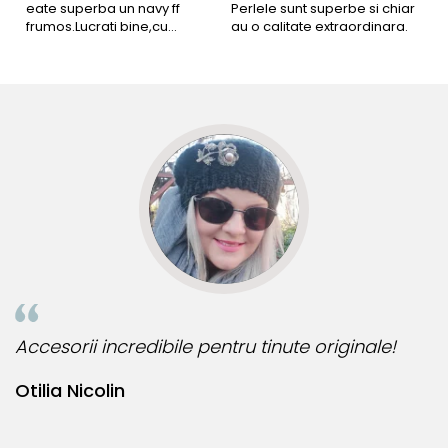
eate superba un navy ff
Perlele sunt superbe si chiar
B
frumos.Lucrati bine,cu
au o calitate extraordinara.
b
siguranta am sa revin pt mai
s
multe comenzi.❤️
d
R
esorii incredibile pentru tinute originale!
Bijute
lia Nicolin
Bianc