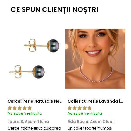
Poartă acest
set cu perle naturale și argint placat cu platină
ca pe o
CE SPUN CLIENȚII NOȘTRI
expresie de încredere, simplitate și frumusețe care nu se demodează
niciodată.
Cercei Perle Naturale Negre 5-6 mm, Buton AAA, Aur 14K (aur 585), Tip Șurub | KASKADDA®
Colier cu Perle Lavanda la Baza Gatului, de 4-5 mm, Perle Rare, Calitate AAA+, Aur 14K | KASKADDA®
Achizitie verificata
Achizitie verificata
Ac
Laura S,
Acum 1 luna
Ada Baciu,
Acum 3 luni
M
4
Cercei foarte finuti,culoarea
Un colier foarte frumos!