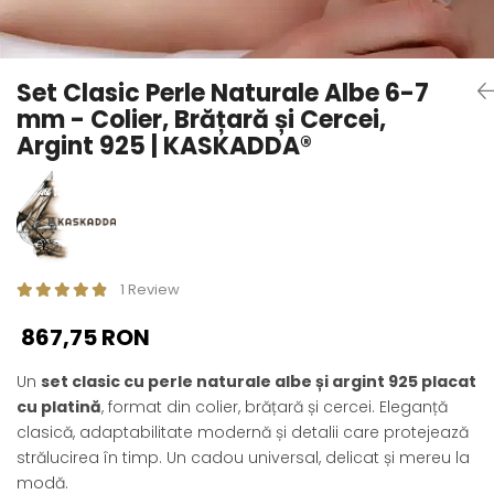
Seturi Perle cu Argint
Brățări cu Perle
Pandantive cu Perle
Set Clasic Perle Naturale Albe 6-7
Brose cu Perle
mm - Colier, Brățară și Cercei,
Argint 925 | KASKADDA®
1 Review
867,75 RON
Un
set clasic cu perle naturale albe și argint 925 placat
cu platină
, format din colier, brățară și cercei. Eleganță
clasică, adaptabilitate modernă și detalii care protejează
strălucirea în timp. Un cadou universal, delicat și mereu la
modă.