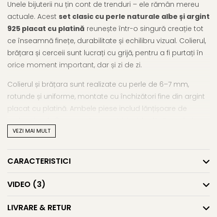
Unele bijuterii nu țin cont de trenduri – ele rămân mereu
actuale. Acest
set clasic cu perle naturale albe și argint
925 placat cu platină
reunește într-o singură creație tot
ce înseamnă finețe, durabilitate și echilibru vizual. Colierul,
brățara și cerceii sunt lucrați cu grijă, pentru a fi purtați în
orice moment important, dar și zi de zi.
Colierul și brățara sunt realizate cu perle de 6–7 mm,
rotunde și uniforme, montate cu închizători fine din argint
placat cu platină. Ambele piese includ lănțișoare de
prelungire de 3 cm, pentru o potrivire ideală. Cerceii vin cu
VEZI MAI MULT
perle tip buton, ușor mai mari (7,5–8 mm), pe montură
simplă, din același argint tratat anti-oxidare.
CARACTERISTICI
Placarea cu platină protejează metalul în timp, menținând
strălucirea și culoarea elegantă, ușor închisă,
VIDEO
(3)
asemănătoare aurului alb. Acest
set cu perle naturale și
argint placat cu platină
este alegerea perfectă pentru
LIVRARE & RETUR
un stil clasic, dar cu detalii gândite pentru longevitate.