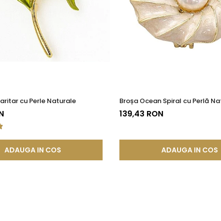
ndere sigură și stabilă.
 memorabile
 expresivă, elegantă și plină de lumină.
ritar cu Perle Naturale
Broșa Ocean Spiral cu Perlă Na
N
139,43 RON
ADAUGA IN COS
ADAUGA IN COS