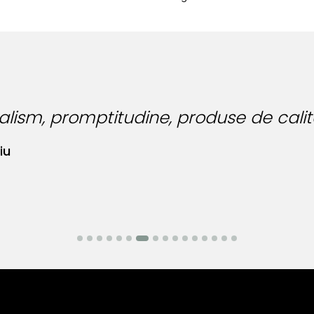
Am spus si p
placere!!!
Am si etich
Madalina Tudos