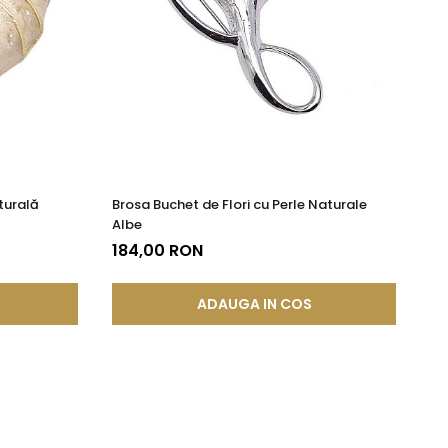
turală
Brosa Buchet de Flori cu Perle Naturale
Br
Albe
17
184,00 RON
ADAUGA IN COS