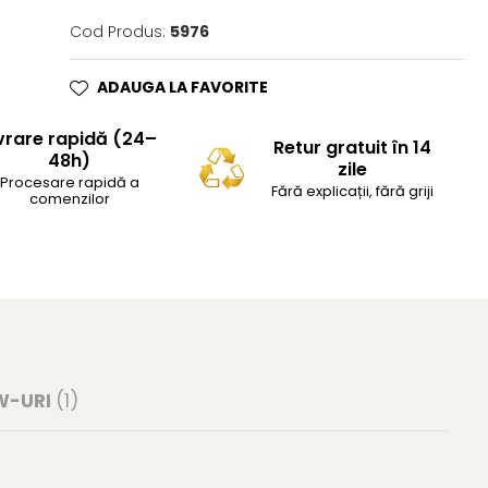
Cod Produs:
5976
ADAUGA LA FAVORITE
vrare rapidă (24–
Retur gratuit în 14
48h)
zile
Procesare rapidă a
Fără explicații, fără griji
comenzilor
W-URI
(1)