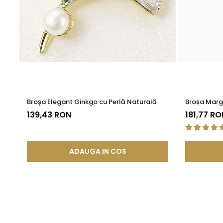
Nu, broșa este bine echilibrată și confortabilă, având o pri
Un accent vibrant pentru ținute
Alege această
brosa cu perla
atunci când vrei o bijuterie
Broșa Elegant Ginkgo cu Perlă Naturală
Broșa Marga
139,43 RON
181,77 RO
ADAUGA IN COS