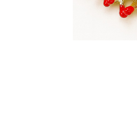
Seturi Perle cu Argint
Brățări cu Perle
Pandantive cu Perle
Brose cu Perle