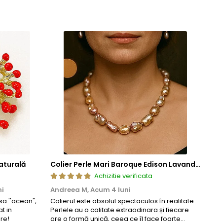
aturală
Colier Perle Mari Baroque Edison Lavandă, Calitatea AAA, Aur 14K | KASKADDA®
Achizitie verificata
ni
Andreea M,
Acum 4 luni
Mar
a ''ocean",
Colierul este absolut spectaculos în realitate.
Un c
t in
Perlele au o calitate extraodinara și fiecare
coma
re!
are o formă unică, ceea ce îl face foarte
comp