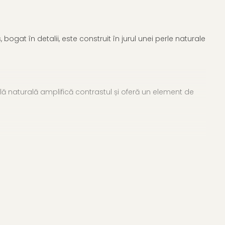
ogat în detalii, este construit în jurul unei perle naturale
lă naturală amplifică contrastul și oferă un element de
pe paltoane, rochii simple, sacouri elegante sau piese uni,