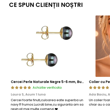
CE SPUN CLIENȚII NOȘTRI
Cercei Perle Naturale Negre 5-6 mm, Buton AAA, Aur 14K (aur 585), Tip Șurub | KASKADDA®
Achizitie verificata
Laura S,
Acum 1 luna
Ada Baciu,
A
Cercei foarte finuti,culoarea eate superba un
Un colier foa
navy ff frumos.Lucrati bine,cu siguranta am sa
chiar au o ca
revin pt mai multe comenzi.❤️