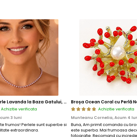
Colier cu Perle Lavanda la Baza Gatului, de 4-5 mm, Perle Rare, Calitate AAA+, Aur 14K | KASKADDA®
Broșa Ocean Coral cu Perlă N
Achizitie verificata
Achizitie verificata
cum 3 luni
Munteanu Cornelia,
Acum 4 lu
rte frumos! Perlele sunt superbe si
Buna, Am primit comanda cu bros
litate extraordinara.
este superba. Mai frumoasa deca
fotografie. Recomand cu increde