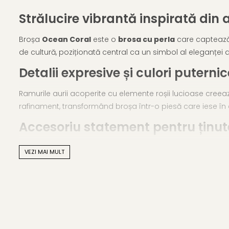
Strălucire vibrantă inspirată din
Broșa
Ocean Coral
este o
brosa cu perla
care captează e
de cultură, poziționată central ca un simbol al eleganței 
Detalii expresive și culori puternic
Ramurile aurii acoperite cu elemente roșii lucioase creeaz
rafinament, transformând broșa într-o piesă care iese în e
Accesoriu statement pentru ținut
Broșa Ocean Coral este ideală pentru femeile care iubesc bi
VEZI MAI MULT
adăugând un accent plin de viață și stil.
Caracteristici tehnice
Material: aliaj metalic comun