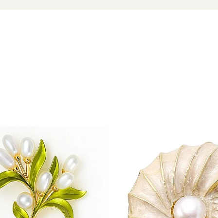
 cultură, aleasă pentru luciul și forma ei delicată.
ibrante, inspirate din natură, și pentru cele care preferă piese 
 nuanțe neutre sau sacouri moderne. Este un accent de culoare pe