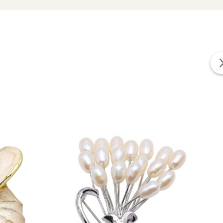
statement elegante.
rfect pentru look-uri minimaliste.