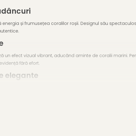
 adâncuri
nergia și frumusețea coralilor roșii. Designul său spectaculos, b
autentice.
e
ă un efect vizual vibrant, aducând aminte de coralii marini. Per
vidență fără efort.
e elegante
juteriile expresive și culorile puternice. Se potrivește perfect 