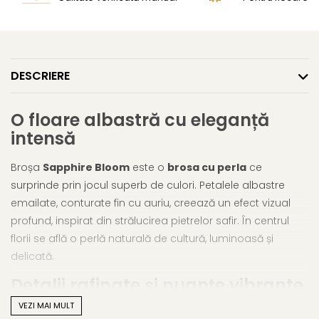
DESCRIERE
O floare albastră cu eleganță
intensă
Broșa
Sapphire Bloom
este o
brosa cu perla
ce
surprinde prin jocul superb de culori. Petalele albastre
emailate, conturate fin cu auriu, creează un efect vizual
profund, inspirat din strălucirea pietrelor safir. În centrul
florii se află o perlă naturală de cultură, luminoasă și
delicată.
Detalii rafinate și nuanțe vibrante
VEZI MAI MULT
Albastrul intens al petalelor, combinat cu reflexiile sidefate