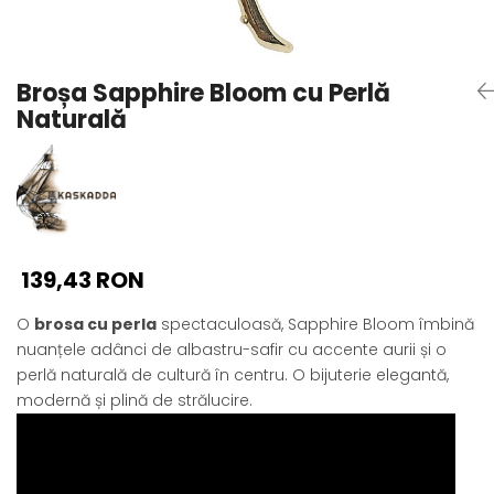
Seturi Perle cu Argint
Brățări cu Perle
Pandantive cu Perle
Broșa Sapphire Bloom cu Perlă
Brose cu Perle
Naturală
139,43 RON
O
brosa cu perla
spectaculoasă, Sapphire Bloom îmbină
nuanțele adânci de albastru-safir cu accente aurii și o
perlă naturală de cultură în centru. O bijuterie elegantă,
modernă și plină de strălucire.