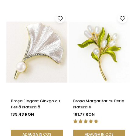
Petale emailate în albastru intens
Cristale transparente pe tija florii
Dimensiune aproximativă: 40,3 × 12,9 × 65,9 mm
Greutate: aprox. 14,4 g
Sistem de prindere: ac metalic sigur
Design: floare albastră cu perlă naturală
Stil: sofisticat, modern, expresiv
Întrebări frecvente
Perla este naturală?
Da, în centrul broșei se află o perlă naturală de cultură, cu
luciu autentic și nuanțe delicate.
Este o broșă potrivită pentru cadou?
Broșa Elegant Ginkgo cu
Broșa Margaritar cu Perle
Perlă Naturală
Naturale
Da, datorită designului său elegant și culorilor rafinate,
139,43 RON
181,77 RON
Sapphire Bloom este o alegere excelentă pentru un
cadou memorabil.
ADAUGA IN COS
ADAUGA IN COS