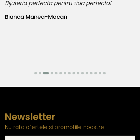
Bijuteria perfecta pentru ziua perfecta!
O
l
Bianca Manea-Mocan
N
Newsletter
Nu rata ofertele si promotiile noastre