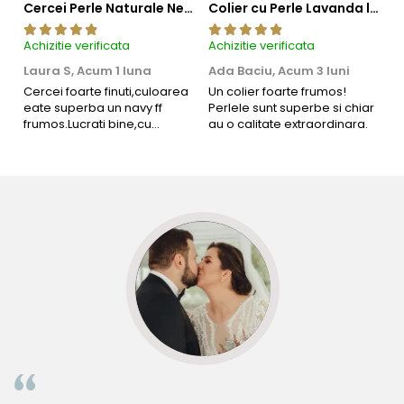
Cercei Perle Naturale Negre 5-6 mm, Buton AAA, Aur 14K (aur 585), Tip Șurub | KASKADDA®
Colier cu Perle Lavanda la Baza Gatului, de 4-5 mm, Perle Rare, Calitate AAA+, Aur 14K | KASKADDA®
Achizitie verificata
Achizitie verificata
Ac
Laura S,
Acum 1 luna
Ada Baciu,
Acum 3 luni
M
4
Cercei foarte finuti,culoarea
Un colier foarte frumos!
eate superba un navy ff
Perlele sunt superbe si chiar
B
frumos.Lucrati bine,cu
au o calitate extraordinara.
b
siguranta am sa revin pt mai
s
multe comenzi.❤️
d
R