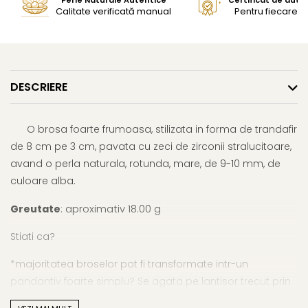
Calitate verificată manual
Pentru fiecare bi
DESCRIERE
O brosa foarte frumoasa, stilizata in forma de trandafir
de 8 cm pe 3 cm, pavata cu zeci de zirconii stralucitoare,
avand o perla naturala, rotunda, mare, de 9-10 mm, de
culoare alba.
Greutate
: aproximativ 18.00 g
Stiati ca?
*majoritatea broselor pot fi transformate intr-un
pandantiv foarte simplu? Se agata pe lantisor trecut prin
orificiul dintre ac si brosa in sine;