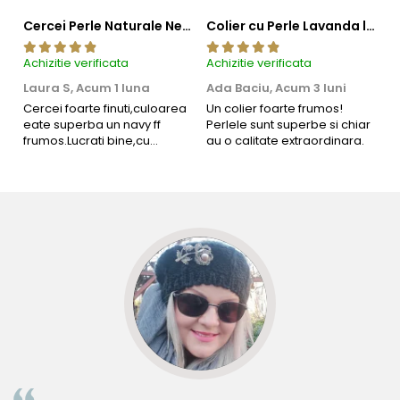
Cercei Perle Naturale Negre 5-6 mm, Buton AAA, Aur 14K (aur 585), Tip Șurub | KASKADDA®
Colier cu Perle Lavanda la Baza Gatului, de 4-5 mm, Perle Rare, Calitate AAA+, Aur 14K | KASKADDA®
Achizitie verificata
Achizitie verificata
Ac
Laura S,
Acum 1 luna
Ada Baciu,
Acum 3 luni
M
4
Cercei foarte finuti,culoarea
Un colier foarte frumos!
eate superba un navy ff
Perlele sunt superbe si chiar
B
frumos.Lucrati bine,cu
au o calitate extraordinara.
b
siguranta am sa revin pt mai
s
multe comenzi.❤️
d
R