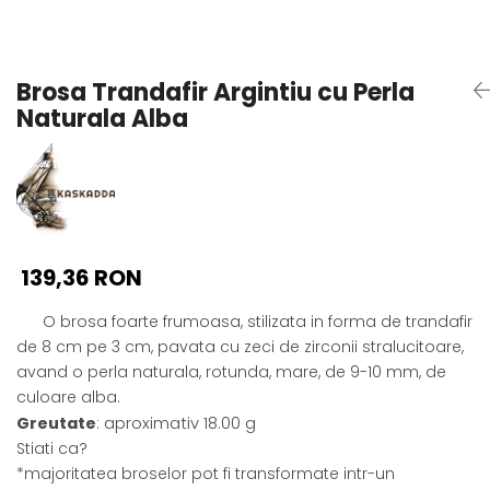
Seturi Perle cu Argint
Brățări cu Perle
Pandantive cu Perle
Brosa Trandafir Argintiu cu Perla
Brose cu Perle
Naturala Alba
139,36 RON
O brosa foarte frumoasa, stilizata in forma de trandafir
de 8 cm pe 3 cm, pavata cu zeci de zirconii stralucitoare,
avand o perla naturala, rotunda, mare, de 9-10 mm, de
culoare alba.
Greutate
: aproximativ 18.00 g
Stiati ca?
*majoritatea broselor pot fi transformate intr-un