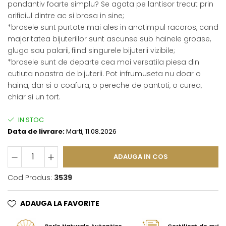
pandantiv foarte simplu? Se agata pe lantisor trecut prin
orificiul dintre ac si brosa in sine;
*brosele sunt purtate mai ales in anotimpul racoros, cand
majoritatea bijuteriilor sunt ascunse sub hainele groase,
gluga sau palarii, fiind singurele bijuterii vizibile;
*brosele sunt de departe cea mai versatila piesa din
cutiuta noastra de bijuterii. Pot infrumuseta nu doar o
haina, dar si o coafura, o pereche de pantoti, o curea,
chiar si un tort.
IN STOC
Data de livrare:
Marti, 11.08.2026
ADAUGA IN COS
Cod Produs:
3539
ADAUGA LA FAVORITE
Perle Naturale Autentice
Certificat de aute