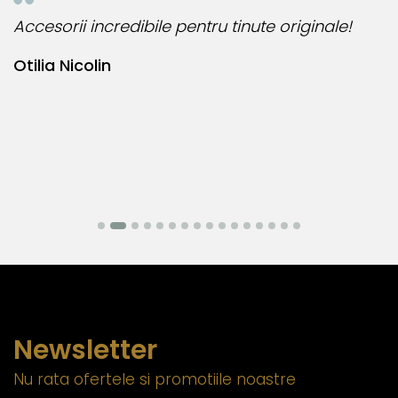
Accesorii incredibile pentru tinute originale!
B
Otilia Nicolin
B
Newsletter
Nu rata ofertele si promotiile noastre