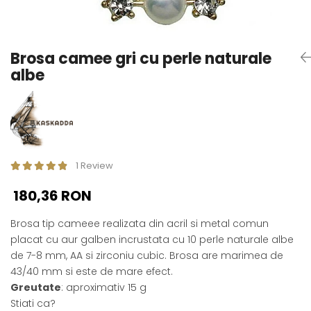
Seturi Perle cu Argint
Brățări cu Perle
Pandantive cu Perle
Brosa camee gri cu perle naturale
Brose cu Perle
albe
1 Review
180,36 RON
Brosa tip cameee realizata din acril si metal comun
placat cu aur galben incrustata cu 10 perle naturale albe
de 7-8 mm, AA si zirconiu cubic. Brosa are marimea de
43/40 mm si este de mare efect.
Greutate
: aproximativ 15 g
Stiati ca?