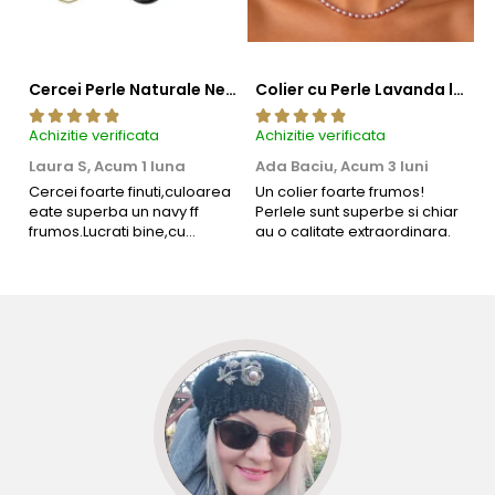
Cercei Perle Naturale Negre 5-6 mm, Buton AAA, Aur 14K (aur 585), Tip Șurub | KASKADDA®
Colier cu Perle Lavanda la Baza Gatului, de 4-5 mm, Perle Rare, Calitate AAA+, Aur 14K | KASKADDA®
Achizitie verificata
Achizitie verificata
Ac
Laura S,
Acum 1 luna
Ada Baciu,
Acum 3 luni
M
4
Cercei foarte finuti,culoarea
Un colier foarte frumos!
eate superba un navy ff
Perlele sunt superbe si chiar
B
frumos.Lucrati bine,cu
au o calitate extraordinara.
b
siguranta am sa revin pt mai
s
multe comenzi.❤️
d
R