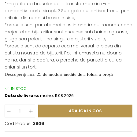
*majoritatea broselor pot fi transformate intr-un
pandantiv foarte simplu? Se agata pe lantisor trecut prin
orificiul dintre ac si brosa in sine;
*brosele sunt purtate mai ales in anotimpul racoros, cand
majoritatea bijuteriilor sunt ascunse sub hainele groase,
gluga sau palarii, fiind singurele bijuterii vizibile;
*brosele sunt de departe cea mai versatila piesa din
cutiuta noastra de bijuterii. Pot infrumuseta nu doar o
haina, dar si o coafura, o pereche de pantoti, o curea,
chiar si un tort.
Descoperiți aici:
25 de moduri inedite de a folosi o broșă
IN STOC
Data de livrare:
maine, 11.08.2026
ADAUGA IN COS
Cod Produs:
3906