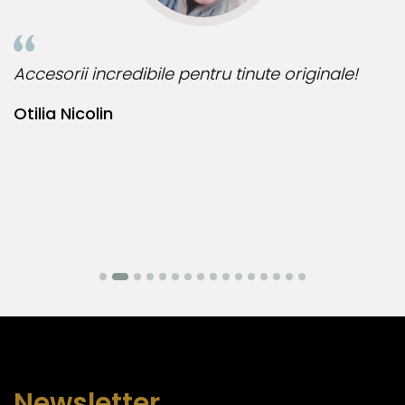
Accesorii incredibile pentru tinute originale!
B
Otilia Nicolin
B
Newsletter