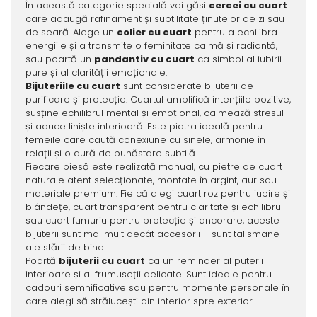
În această categorie specială vei găsi
cercei cu cuart
care adaugă rafinament și subtilitate ținutelor de zi sau
de seară. Alege un
colier cu cuart
pentru a echilibra
energiile și a transmite o feminitate calmă și radiantă,
sau poartă un
pandantiv cu cuart
ca simbol al iubirii
pure și al clarității emoționale.
Bijuteriile cu cuart
sunt considerate bijuterii de
purificare și protecție. Cuartul amplifică intențiile pozitive,
susține echilibrul mental și emoțional, calmează stresul
și aduce liniște interioară. Este piatra ideală pentru
femeile care caută conexiune cu sinele, armonie în
relații și o aură de bunăstare subtilă.
Fiecare piesă este realizată manual, cu pietre de cuart
naturale atent selecționate, montate în argint, aur sau
materiale premium. Fie că alegi cuart roz pentru iubire și
blândețe, cuart transparent pentru claritate și echilibru
sau cuart fumuriu pentru protecție și ancorare, aceste
bijuterii sunt mai mult decât accesorii – sunt talismane
ale stării de bine.
Poartă
bijuterii cu cuart
ca un reminder al puterii
interioare și al frumuseții delicate. Sunt ideale pentru
cadouri semnificative sau pentru momente personale în
care alegi să strălucești din interior spre exterior.