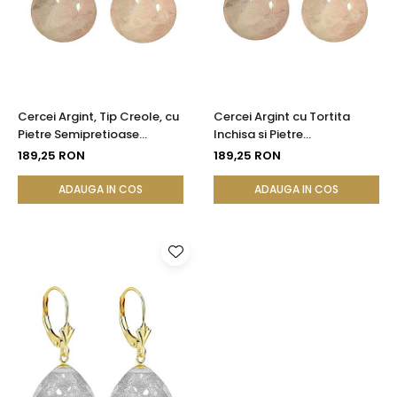
Cercei Argint, Tip Creole, cu
Cercei Argint cu Tortita
Pietre Semipretioase
Inchisa si Pietre
Naturale de Cuart Roz
Semipretioase Naturale de
189,25 RON
189,25 RON
Fatetat
Cuart Roz Fatetat
ADAUGA IN COS
ADAUGA IN COS