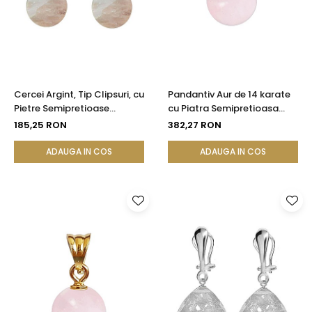
Seturi Perle cu Argint
Brățări cu Perle
Pandantive cu Perle
Brose cu Perle
Cercei Argint, Tip Clipsuri, cu
Pandantiv Aur de 14 karate
Pietre Semipretioase
cu Piatra Semipretioasa
Naturale de Cuart Roz de 10
Naturala de Cuart Roz de 8
185,25 RON
382,27 RON
mm
mm
ADAUGA IN COS
ADAUGA IN COS