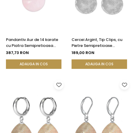
Pandantiv Aur de 14 karate
Cercei Argint, Tip Clips, cu
cu Piatra Semipretioasa
Pietre Semipretioase
Naturala de Cuart Roz de 10
Naturale de Cuart
387,73 RON
189,00 RON
mm
Transparent Fatetat
ADAUGA IN COS
ADAUGA IN COS