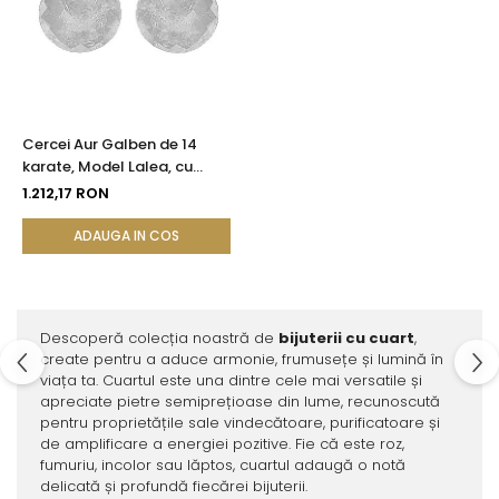
Cercei Aur Galben de 14
karate, Model Lalea, cu
Pietre Semipretioase
1.212,17 RON
Naturale de Cuart
Transparent Fatetat
ADAUGA IN COS
Descoperă colecția noastră de
bijuterii cu cuart
,
create pentru a aduce armonie, frumusețe și lumină în
viața ta. Cuartul este una dintre cele mai versatile și
apreciate pietre semiprețioase din lume, recunoscută
pentru proprietățile sale vindecătoare, purificatoare și
de amplificare a energiei pozitive. Fie că este roz,
fumuriu, incolor sau lăptos, cuartul adaugă o notă
delicată și profundă fiecărei bijuterii.