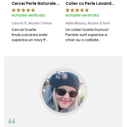
Cercei Perle Naturale Negre 5-6 mm, Buton AAA, Aur 14K (aur 585), Tip Șurub | KASKADDA®
Colier cu Perle Lavanda la Baza Gatului, de 4-5 mm, Perle Rare, Calitate AAA+, Aur 14K | KASKADDA®
Achizitie verificata
Achizitie verificata
Achi
Laura S,
Acum 1 luna
Ada Baciu,
Acum 3 luni
Mun
Acu
Cercei foarte
Un colier foarte frumos!
finuti,culoarea eate
Perlele sunt superbe si
Bun
superba un navy ff
chiar au o calitate
cu b
frumos.Lucrati bine,cu
extraordinara.
sup
siguranta am sa revin pt
deca
mai multe comenzi.❤️
Rec