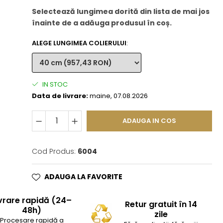
Selectează lungimea dorită din lista de mai jos
înainte de a adăuga produsul în coș.
ALEGE LUNGIMEA COLIERULUI
:
IN STOC
Data de livrare:
maine, 07.08.2026
ADAUGA IN COS
Cod Produs:
6004
ADAUGA LA FAVORITE
vrare rapidă (24–
Retur gratuit în 14
48h)
zile
Procesare rapidă a