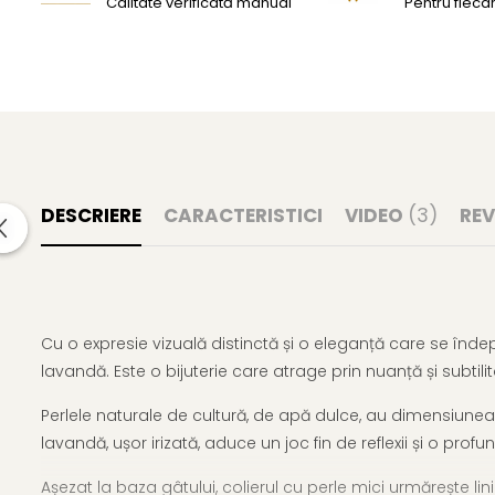
Calitate verificată manual
Pentru fiecar
DESCRIERE
CARACTERISTICI
VIDEO
(3)
REV
Cu o expresie vizuală distinctă și o eleganță care se înde
lavandă. Este o bijuterie care atrage prin nuanță și subtilit
Perlele naturale de cultură, de apă dulce, au dimensiunea
lavandă, ușor irizată, aduce un joc fin de reflexii și o pro
Așezat la baza gâtului, colierul cu perle mici urmărește lini