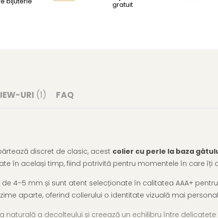
e bijuterie
gratuit
IEW-URI
(1)
FAQ
părtează discret de clasic, acest
colier cu perle la baza gâtul
ate în același timp, fiind potrivită pentru momentele în care îți do
 de 4–5 mm și sunt atent selecționate în calitatea AAA+ pentru 
funzime aparte, oferind colierului o identitate vizuală mai person
a naturală a decolteului și creează un echilibru între delicatețe 