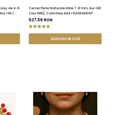
ului, de 4-5
Cercei Perle Naturale Albe 7-8 mm, Aur 14K
Se
Aur 14K |
(aur 585), Calitatea AAA | KASKADDA®
Ce
527,59 RON
1.
ADAUGA IN COS