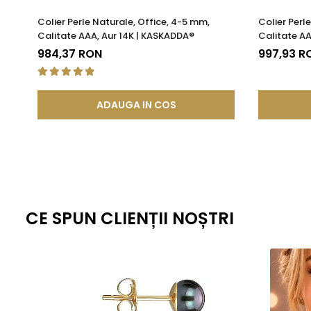
Colier Perle Naturale, Office, 4-5 mm,
Colier Perl
Calitate AAA, Aur 14K | KASKADDA®
Calitate AA
984,37 RON
997,93 R
ADAUGA IN COS
Caracteristici tehnice
CE SPUN CLIENȚII NOȘTRI
Tipul perlelor: Perle naturale de cultură, de apă dulce
Culoare perle: Lavandă natural
Material: Perle naturale și aur galben 14K (aur 585)
Închizătoare: Aur galben 14K (aur 585)
Dimensiune perle: 4–5 mm
Calitate perle: AAA+