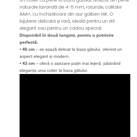
Un colier cu perle la baza gâtului, realizat din perle
naturale lavandă de 4–5 mm, rotunde, calitate
AAA+, cu închizătoare din aur galben 14K. O
bijuterie delicată și rară, ideală pentru un stil
elegant sau pentru un cadou special.
Disponibil în două lungimi, pentru o potrivire
perfectă:
•
40 cm
– se așază delicat la baza gâtului, oferind un
aspect elegant și modern.
•
43 cm
– oferă o așezare puțin mai lejeră, păstrând
eleganța unui colier la baza gâtului.