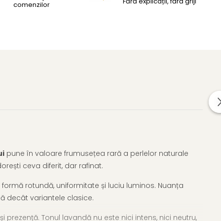
Fără explicații, fără griji
comenzilor
ui
pune în valoare frumusețea rară a perlelor naturale
rești ceva diferit, dar rafinat.
formă rotundă, uniformitate și luciu luminos. Nuanța
ală decât variantele clasice.
și prezență. Tonul lavandă nu este nici intens, nici neutru,