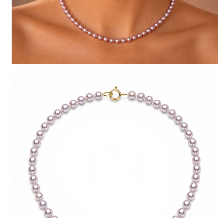
Seturi Perle cu Argint
Brățări cu Perle
Pandantive cu Perle
Brose cu Perle