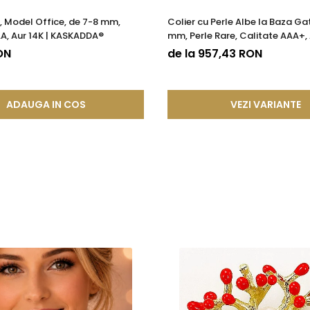
e, Model Office, de 7-8 mm,
Colier cu Perle Albe la Baza Gat
A, Aur 14K | KASKADDA®
mm, Perle Rare, Calitate AAA+, 
KASKADDA®
ON
de la 957,43 RON
ADAUGA IN COS
VEZI VARIANTE