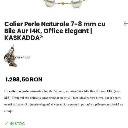
Seturi Perle cu Argint
Brățări cu Perle
Pandantive cu Perle
Colier Perle Naturale 7-8 mm cu
Brose cu Perle
Bile Aur 14K, Office Elegant |
KASKADDA®
1.298,50 RON
Un
colier cu perle naturale
albe, de 7–8 mm, montate între bile fine din
aur 14K (aur
585)
. Designul său delicat și proporționat cu grijă îl face ideal pentru birou, dar și pentru
ocazii rafinate. O bijuterie elegantă și versatilă, ce poate fi purtată cu plăcere sau oferită cu
emoție.
IN STOC