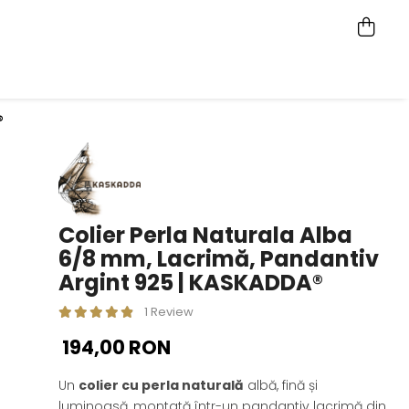
®
Colier Perla Naturala Alba
6/8 mm, Lacrimă, Pandantiv
Argint 925 | KASKADDA®
1 Review
194,00 RON
Un
colier cu perla naturală
albă, fină și
luminoasă, montată într-un pandantiv lacrimă din