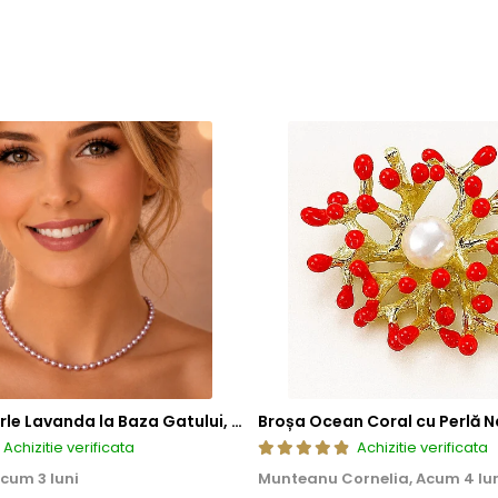
a, ci si sigura si rezistenta la uzura zilnica. Astfel, clientii se pot bu
Colier cu Perle Lavanda la Baza Gatului, de 4-5 mm, Perle Rare, Calitate AAA+, Aur 14K | KASKADDA®
Broșa Ocean Coral cu Perlă N
Achizitie verificata
Achizitie verificata
cum 3 luni
Munteanu Cornelia,
Acum 4 lu