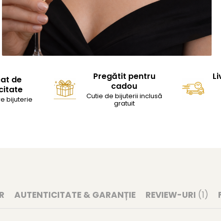
Pregătit pentru
Li
cat de
cadou
citate
Cutie de bijuterii inclusă
e bijuterie
gratuit
R
AUTENTICITATE & GARANȚIE
REVIEW-URI
(1)