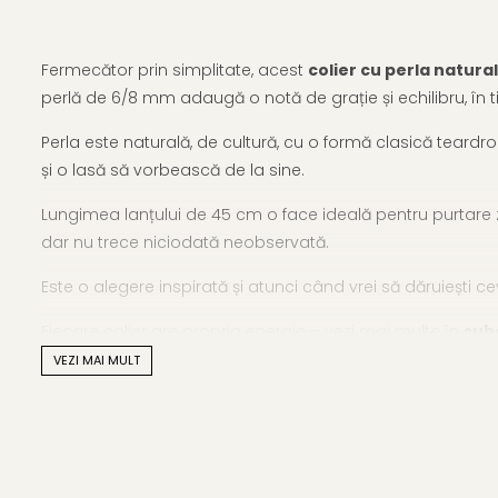
Fermecător prin simplitate, acest
colier cu perla natura
perlă de 6/8 mm adaugă o notă de grație și echilibru, în t
Perla este naturală, de cultură, cu o formă clasică teardro
și o lasă să vorbească de la sine.
Lungimea lanțului de 45 cm o face ideală pentru purtare ziln
dar nu trece niciodată neobservată.
Este o alegere inspirată și atunci când vrei să dăruiești c
Fiecare colier are propria energie – vezi mai multe în
subc
potrivește.
VEZI MAI MULT
Caracteristici tehnice
Tipul perlei: perlă naturală de cultură, apă dulce
Material pandantiv: argint 925