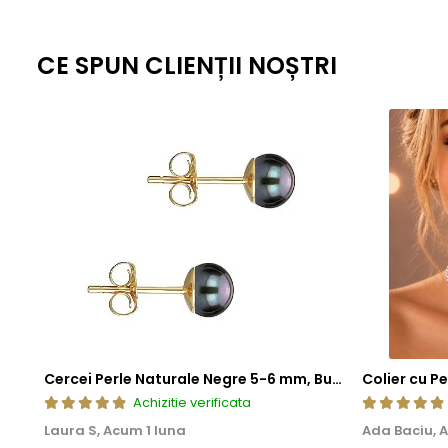
standardizate la nivel global, fiecare piesa ramane nu doar elegant
estetica, cat si fiabilitate de lunga durata.
CE SPUN CLIENȚII NOȘTRI
Cercei Perle Naturale Negre 5-6 mm, Buton AAA, Aur 14K (aur 585), Tip Șurub | KASKADDA®
Achizitie verificata
Laura S,
Acum 1 luna
Ada Baciu,
A