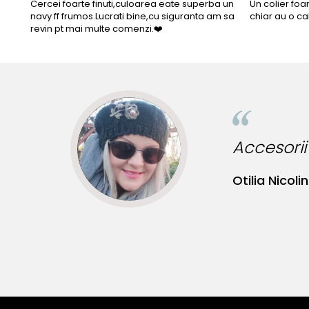
Cercei foarte finuti,culoarea eate superba un
Un colier foa
navy ff frumos.Lucrati bine,cu siguranta am sa
chiar au o ca
revin pt mai multe comenzi.❤️
Bij
Bia