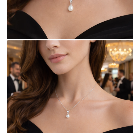
Seturi Perle cu Argint
Brățări cu Perle
Pandantive cu Perle
Brose cu Perle