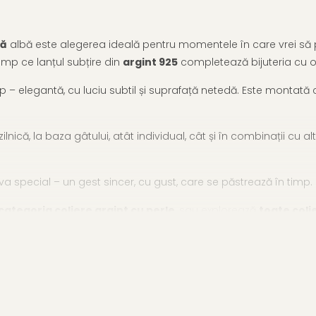
lă
albă este alegerea ideală pentru momentele în care vrei să p
imp ce lanțul subțire din
argint 925
completează bijuteria cu o 
p – elegantă, cu luciu subtil și suprafață netedă. Este montată c
ică, la baza gâtului, atât individual, cât și în combinații cu al
eva special – un gest sincer, cu gust, care se păstrează în timp.
ategoria coliere argint cu perle
, sau explorează
toate coli