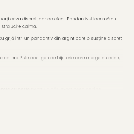
orți ceva discret, dar de efect. Pandantivul lacrimă cu
strălucire calmă.
u grijă într-un pandantiv din argint care o susține discret
te coliere. Este acel gen de bijuterie care merge cu orice,
erele cu perle
pentru a găsi exact ceea ce ți se