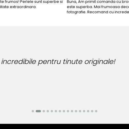
rte frumos! Perlele sunt superbe si
Buna, Am primit comanda cu bros
litate extraordinara.
este superba. Mai frumoasa deca
fotografie. Recomand cu increde
uteria perfecta pentru ziua perfecta!
nca Manea-Mocan