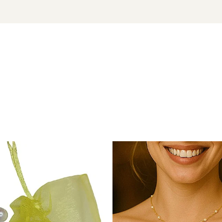
cu marcă înregistrată în 27 de țări. Toate produsele sunt reali
cu perle este însoțită de un certificat de garanție și autenticita
, dar cu prezență, care adaugă emoție și lumină fiecărui moment.
reche de
cercei cu perle
sau o
brățară
fină din aceeași colecț
 aur si argint utilizate in realizarea bijuteriilor
 siguranta bijuteriilor, anumite componente esentiale sunt fabri