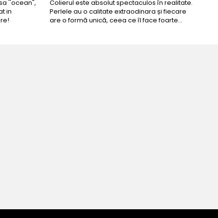
a ''ocean",
Colierul este absolut spectaculos în realitate.
Un c
t in
Perlele au o calitate extraodinara și fiecare
coma
re!
are o formă unică, ceea ce îl face foarte
comp
special. Nu seamănă cu nimic din ce am văzut
până acum. L-am purtat la un eveniment și am
primit multe ...