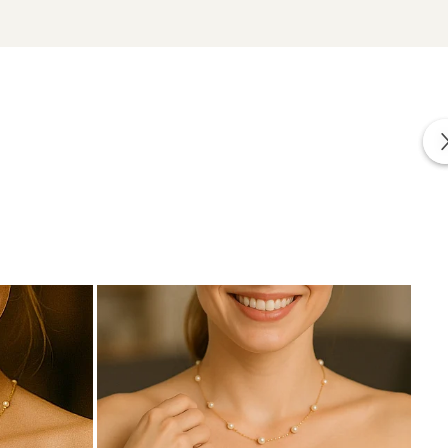
zate din perle naturale de cultură, selectate manual,
te care atestă proveniența naturală a perlelor.
ie.
Vezi toate opțiunile disponibile.
cate in conformitate cu standardele specifice industriei.