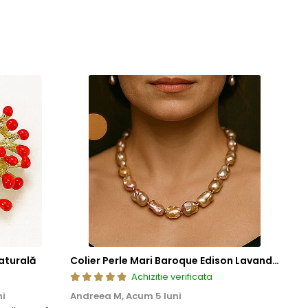
cura de bijuterii rafinate, concepute pentru a oferi atat placere
aturală
Colier Perle Mari Baroque Edison Lavandă, Calitatea AAA, Aur 14K | KASKADDA®
Achizitie verificata
ni
Andreea M,
Acum 5 luni
Mar