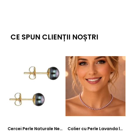
CE SPUN CLIENȚII NOȘTRI
Cercei Perle Naturale Negre 5-6 mm, Buton AAA, Aur 14K (aur 585), Tip Șurub | KASKADDA®
Colier cu Perle Lavanda la Baza Gatului, de 4-5 mm, Perle Rare, Calitate AAA+, Aur 14K | KASKADDA®