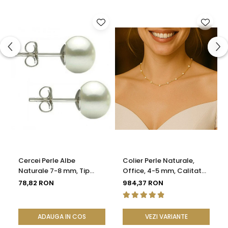
Cercei Perle Albe
Colier Perle Naturale,
Naturale 7-8 mm, Tip
Office, 4-5 mm, Calitate
Șurub, Argint 925 -
AAA, Aur 14K | KASKADDA®
78,82 RON
984,37 RON
Calitate AAA |
KASKADDA®
ADAUGA IN COS
VEZI VARIANTE