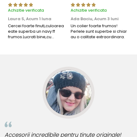
Achizitie verificata
Achizitie verificata
Ac
Laura S,
Acum 1 luna
Ada Baciu,
Acum 3 luni
M
4
Cercei foarte finuti,culoarea
Un colier foarte frumos!
eate superba un navy ff
Perlele sunt superbe si chiar
B
frumos.Lucrati bine,cu
au o calitate extraordinara.
b
siguranta am sa revin pt mai
s
multe comenzi.❤️
d
R
Accesorii incredibile pentru tinute originale!
B