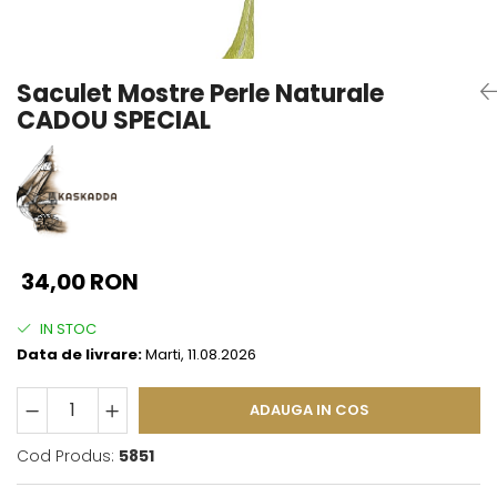
Seturi Perle cu Argint
Brățări cu Perle
Pandantive cu Perle
Saculet Mostre Perle Naturale
Brose cu Perle
CADOU SPECIAL
34,00 RON
IN STOC
Data de livrare:
Marti, 11.08.2026
ADAUGA IN COS
Cod Produs:
5851