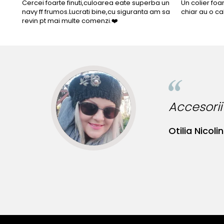
Cercei foarte finuti,culoarea eate superba un
Un colier foa
navy ff frumos.Lucrati bine,cu siguranta am sa
chiar au o ca
revin pt mai multe comenzi.❤️