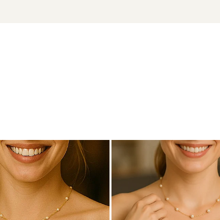
ADDA
u marcă înregistrată în 27 de țări. Toate produsele sunt reali
e însoțită de un certificat de garanție și autenticitate care ates
tentație – acești
cercei cu perle albe
sunt definiția echilibrului
nsforma acești cercei într-un set care cucerește prin eleganță 