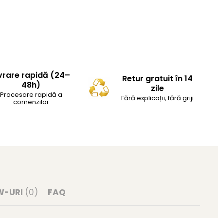
vrare rapidă (24–
Retur gratuit în 14
48h)
zile
Procesare rapidă a
Fără explicații, fără griji
comenzilor
W-URI
(0)
FAQ