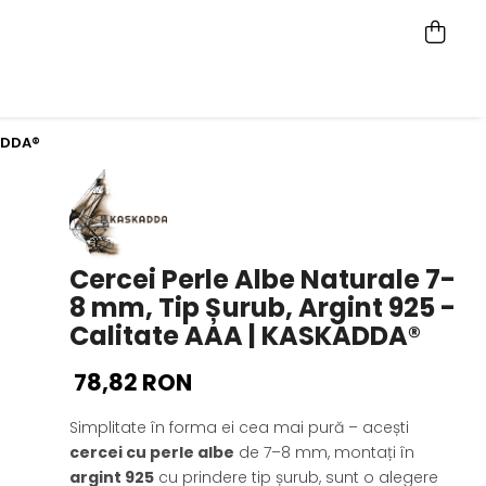
KADDA®
Cercei Perle Albe Naturale 7-
8 mm, Tip Șurub, Argint 925 -
Calitate AAA | KASKADDA®
78,82 RON
Simplitate în forma ei cea mai pură – acești
cercei cu perle albe
de 7–8 mm, montați în
argint 925
cu prindere tip șurub, sunt o alegere