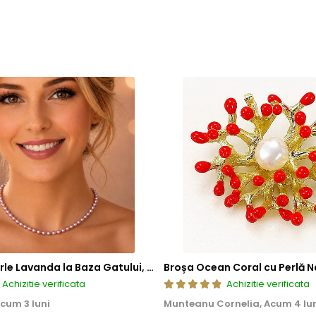
Colier cu Perle Lavanda la Baza Gatului, de 4-5 mm, Perle Rare, Calitate AAA+, Aur 14K | KASKADDA®
Broșa Ocean Coral cu Perlă N
Achizitie verificata
Achizitie verificata
cum 3 luni
Munteanu Cornelia,
Acum 4 lu