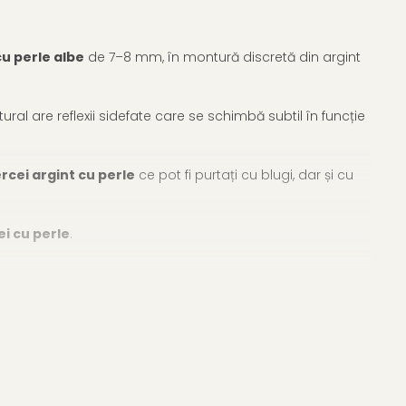
cu perle albe
de 7–8 mm, în montură discretă din argint
ural are reflexii sidefate care se schimbă subtil în funcție
rcei argint cu perle
ce pot fi purtați cu blugi, dar și cu
ei cu perle
.