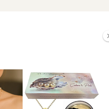
zate din perle naturale selectate manual, montate în
tă proveniența naturală a perlelor.
 clasic.
și armonie vizuală.