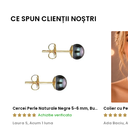
CE SPUN CLIENȚII NOȘTRI
Cercei Perle Naturale Negre 5-6 mm, Buton AAA, Aur 14K (aur 585), Tip Șurub | KASKADDA®
Achizitie verificata
Laura S,
Acum 1 luna
Ada Baciu,
A