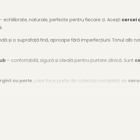
 echilibrate, naturale, perfecte pentru fiecare zi. Acești
cercei 
i.
indă și o suprafață fină, aproape fără imperfecțiuni. Tonul alb nat
rub
– confortabilă, sigură și ideală pentru purtare zilnică. Sunt
ce
rgint cu perle
, care face parte din colecția completă de
cerc