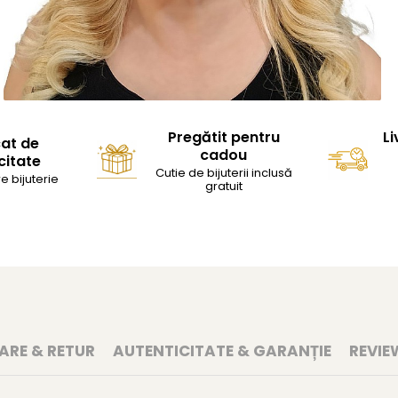
Pregătit pentru
Li
cat de
cadou
citate
Cutie de bijuterii inclusă
e bijuterie
gratuit
RARE & RETUR
AUTENTICITATE & GARANȚIE
REVIE