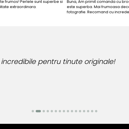
rte frumos! Perlele sunt superbe si
Buna, Am primit comanda cu bros
litate extraordinara.
este superba. Mai frumoasa deca
fotografie. Recomand cu increde
Bijuteria perfecta pentru ziua per
Bianca Manea-Mocan