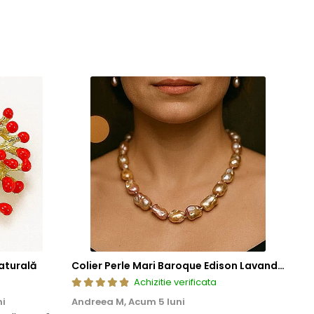
aturală
Colier Perle Mari Baroque Edison Lavandă, Calitatea AAA, Aur 14K | KASKADDA®
Achizitie verificata
ni
Andreea M,
Acum 5 luni
Mar