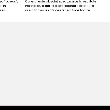
a ''ocean",
Colierul este absolut spectaculos în realitate.
Un c
t in
Perlele au o calitate extraodinara și fiecare
coma
re!
are o formă unică, ceea ce îl face foarte
comp
special. Nu seamănă cu nimic din ce am văzut
până acum. L-am purtat la un eveniment și am
primit multe ...
fecta!