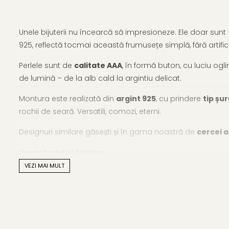
Unele bijuterii nu încearcă să impresioneze. Ele doar sunt –
925, reflectă tocmai această frumusețe simplă, fără artifici
Perlele sunt de
calitate AAA
, în formă buton, cu luciu ogl
de lumină – de la alb cald la argintiu delicat.
Montura este realizată din
argint 925
, cu prindere
tip șu
rochii de seară. Versatili, comozi, eterni.
Designuri similare găsești și în gama noastră de
cercei a
Caracteristici tehnice
VEZI MAI MULT
Tipul perlei: perle naturale de apă dulce
Calitate perle: AAA
Culoare: alb natural cu reflexii sidefate