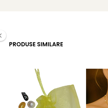
Formă: buton (semirotundă, ușor aplatizată)
Dimensiune perle: 7–8 mm
Lustru: luciu intens, tip oglindă
Suprafață: netedă, cu imperfecțiuni naturale minime
Montură: argint 925, prindere tip șurub
PRODUSE SIMILARE
Greutate: aprox. 1.20 g / pereche
Certificare: certificat de garanție și autenticitate KASK
KASKADDA
este un brand european de bijuterii premium, c
metale prețioase certificate. Fiecare bijuterie cu perle est
Pentru femeia care apreciază lucrurile bine făcute, fără os
Un
colier cu perle
și o
brățară cu perle
asortată pot tra