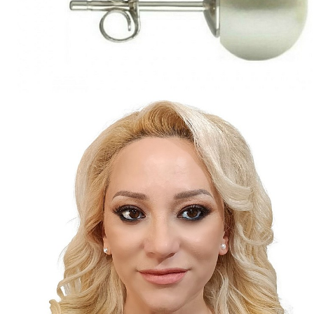
Seturi Perle cu Argint
Brățări cu Perle
Pandantive cu Perle
Brose cu Perle