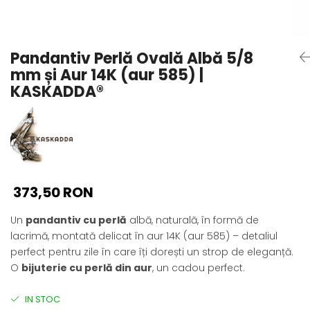
Seturi Perle cu Argint
Brățări cu Perle
Pandantive cu Perle
Pandantiv Perlă Ovală Albă 5/8
Brose cu Perle
mm și Aur 14K (aur 585) |
KASKADDA®
373,50 RON
Un
pandantiv cu perlă
albă, naturală, în formă de
lacrimă, montată delicat în aur 14K (aur 585) – detaliul
perfect pentru zile în care îți dorești un strop de eleganță.
O
bijuterie cu perlă din aur
, un cadou perfect.
IN STOC