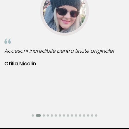
Accesorii incredibile pentru tinute originale!
B
Otilia Nicolin
B