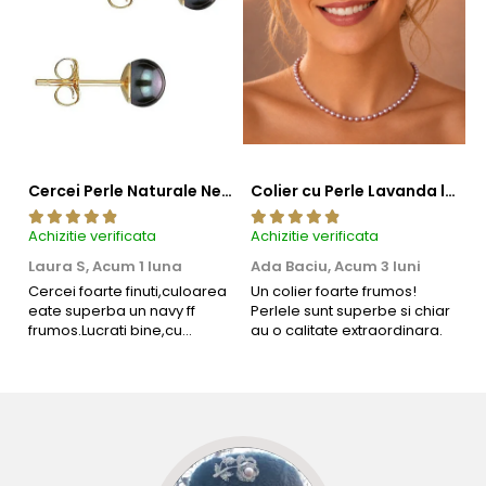
ca o declarație elegantă de prețuire.
Fiecare pandantiv poate deveni piesa centrală a unui set
rafinat. Explorează colecțiile noastre de
coliere cu
perle
pentru combinații stratificate și
cercei cu
perle
care completează perfect ansamblul.
Cercei Perle Naturale Negre 5-6 mm, Buton AAA, Aur 14K (aur 585), Tip Șurub | KASKADDA®
Colier cu Perle Lavanda la Baza Gatului, de 4-5 mm, Perle Rare, Calitate AAA+, Aur 14K | KASKADDA®
Achizitie verificata
Achizitie verificata
Ac
Laura S,
Acum 1 luna
Ada Baciu,
Acum 3 luni
M
4
Cercei foarte finuti,culoarea
Un colier foarte frumos!
eate superba un navy ff
Perlele sunt superbe si chiar
B
frumos.Lucrati bine,cu
au o calitate extraordinara.
b
siguranta am sa revin pt mai
s
multe comenzi.❤️
d
R