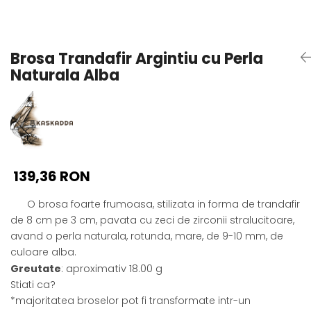
Seturi Perle cu Argint
Brățări cu Perle
Pandantive cu Perle
Brosa Trandafir Argintiu cu Perla
Brose cu Perle
Naturala Alba
139,36 RON
O brosa foarte frumoasa, stilizata in forma de trandafir
de 8 cm pe 3 cm, pavata cu zeci de zirconii stralucitoare,
avand o perla naturala, rotunda, mare, de 9-10 mm, de
culoare alba.
Greutate
: aproximativ 18.00 g
Stiati ca?
*majoritatea broselor pot fi transformate intr-un