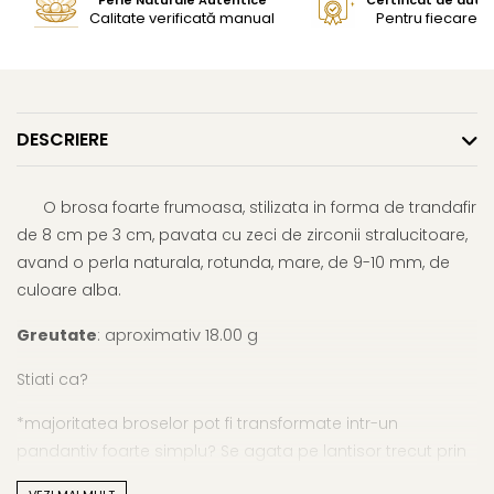
Calitate verificată manual
Pentru fiecare bi
DESCRIERE
O brosa foarte frumoasa, stilizata in forma de trandafir
de 8 cm pe 3 cm, pavata cu zeci de zirconii stralucitoare,
avand o perla naturala, rotunda, mare, de 9-10 mm, de
culoare alba.
Greutate
: aproximativ 18.00 g
Stiati ca?
*majoritatea broselor pot fi transformate intr-un
pandantiv foarte simplu? Se agata pe lantisor trecut prin
orificiul dintre ac si brosa in sine;