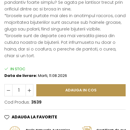
pandantiv foarte simplu? Se agata pe lantisor trecut prin
orificiul dintre ac si brosa in sine;
*brosele sunt purtate mai ales in anotimpul racoros, cand
majoritatea bijuteriilor sunt ascunse sub hainele groase,
gluga sau palarii, fiind singurele bijuterii vizibile;
*brosele sunt de departe cea mai versatila piesa din
cutiuta noastra de bijuterii. Pot infrumuseta nu doar o
haina, dar si o coafura, o pereche de pantoti, o curea,
chiar si un tort.
IN STOC
Data de livrare:
Marti, 11.08.2026
ADAUGA IN COS
Cod Produs:
3539
ADAUGA LA FAVORITE
Perle Naturale Autentice
Certificat de aute