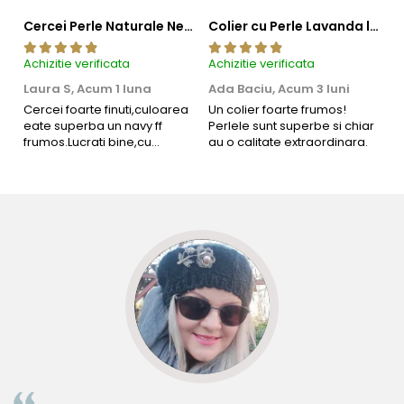
Cercei Perle Naturale Negre 5-6 mm, Buton AAA, Aur 14K (aur 585), Tip Șurub | KASKADDA®
Colier cu Perle Lavanda la Baza Gatului, de 4-5 mm, Perle Rare, Calitate AAA+, Aur 14K | KASKADDA®
Achizitie verificata
Achizitie verificata
Ac
Laura S,
Acum 1 luna
Ada Baciu,
Acum 3 luni
M
4
Cercei foarte finuti,culoarea
Un colier foarte frumos!
eate superba un navy ff
Perlele sunt superbe si chiar
B
frumos.Lucrati bine,cu
au o calitate extraordinara.
b
siguranta am sa revin pt mai
s
multe comenzi.❤️
d
R