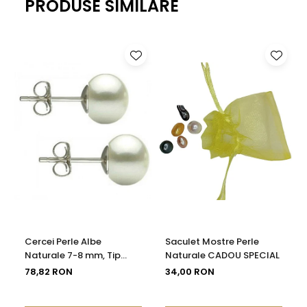
PRODUSE SIMILARE
Cercei Perle Albe
Saculet Mostre Perle
Naturale 7-8 mm, Tip
Naturale CADOU SPECIAL
Șurub, Argint 925 -
78,82 RON
34,00 RON
Calitate AAA |
KASKADDA®