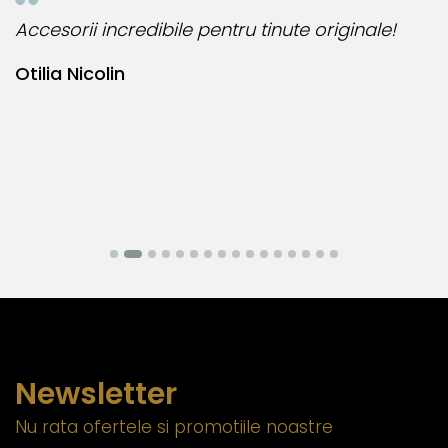
Accesorii incredibile pentru tinute originale!
B
Otilia Nicolin
B
Newsletter
Nu rata ofertele si promotiile noastre