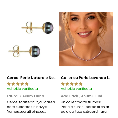
Cercei Perle Naturale Negre 5-6 mm, Buton AAA, Aur 14K (aur 585), Tip Șurub | KASKADDA®
Colier cu Perle Lavanda la Baza Gatului, de 4-5 mm, Perle Rare, Calitate AAA+, Aur 14K | KASKADDA®
Achizitie verificata
Achizitie verificata
Ac
Laura S,
Acum 1 luna
Ada Baciu,
Acum 3 luni
M
4
Cercei foarte finuti,culoarea
Un colier foarte frumos!
eate superba un navy ff
Perlele sunt superbe si chiar
B
frumos.Lucrati bine,cu
au o calitate extraordinara.
b
siguranta am sa revin pt mai
s