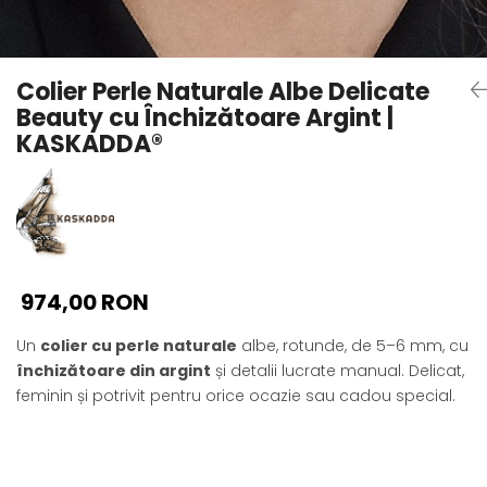
Seturi Perle cu Argint
Brățări cu Perle
Pandantive cu Perle
Colier Perle Naturale Albe Delicate
Brose cu Perle
Beauty cu Închizătoare Argint |
KASKADDA®
974,00 RON
Un
colier cu perle naturale
albe, rotunde, de 5–6 mm, cu
închizătoare din argint
și detalii lucrate manual. Delicat,
feminin și potrivit pentru orice ocazie sau cadou special.