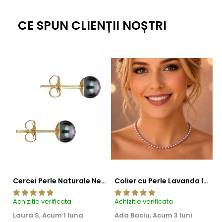
al acestor cercei.
CE SPUN CLIENȚII NOȘTRI
Cercei Perle Naturale Negre 5-6 mm, Buton AAA, Aur 14K (aur 585), Tip Șurub | KASKADDA®
Colier cu Perle Lavanda la Baza Gatului, de 4-5 mm, Perle Rare, Calitate AAA+, Aur 14K | KASKADDA®
Achizitie verificata
Achizitie verificata
Ac
Laura S,
Acum 1 luna
Ada Baciu,
Acum 3 luni
M