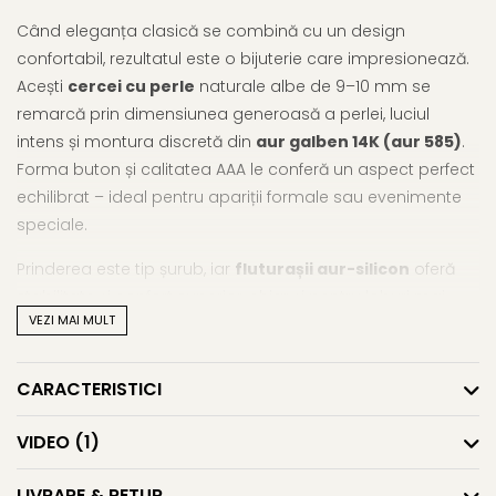
Când eleganța clasică se combină cu un design
confortabil, rezultatul este o bijuterie care impresionează.
Acești
cercei cu perle
naturale albe de 9–10 mm se
remarcă prin dimensiunea generoasă a perlei, luciul
intens și montura discretă din
aur galben 14K (aur 585)
.
Forma buton și calitatea AAA le conferă un aspect perfect
echilibrat – ideal pentru apariții formale sau evenimente
speciale.
Prinderea este tip șurub, iar
fluturașii aur-silicon
oferă
stabilitate și confort superior, chiar și pentru loburi mai
VEZI MAI MULT
sensibile. Acești
cercei cu perle mari
sunt o alegere
rafinată pentru femeile care apreciază bijuteriile de
impact, dar purtabile și ușor de integrat în orice ținută.
CARACTERISTICI
Dacă îți place echilibrul dintre eleganță și prezență,
VIDEO
(1)
explorează și alte piese din gama de
cercei cu perle
mari
sau descoperă universul complet de
cercei cu
LIVRARE & RETUR