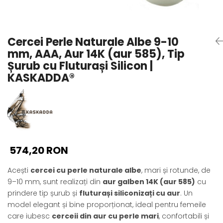
Seturi Perle cu Argint
Brățări cu Perle
Pandantive cu Perle
Cercei Perle Naturale Albe 9-10
Brose cu Perle
mm, AAA, Aur 14K (aur 585), Tip
Șurub cu Fluturași Silicon |
KASKADDA®
574,20 RON
Acești
cercei cu perle naturale albe
, mari și rotunde, de
9–10 mm, sunt realizați din
aur galben 14K (aur 585)
cu
prindere tip șurub și
fluturași siliconizați cu aur
. Un
model elegant și bine proporționat, ideal pentru femeile
care iubesc
cerceii din aur cu perle mari
, confortabili și