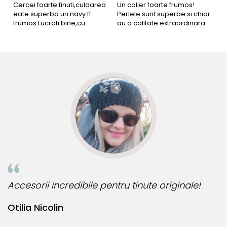
4
Cercei foarte finuti,culoarea
Un colier foarte frumos!
eate superba un navy ff
Perlele sunt superbe si chiar
B
frumos.Lucrati bine,cu
au o calitate extraordinara.
b
siguranta am sa revin pt mai
s
multe comenzi.❤️
d
R
Accesorii incredibile pentru tinute originale!
Bij
Otilia Nicolin
Bi