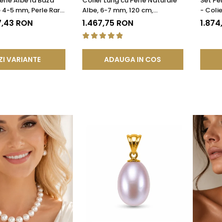
erle Albe la Baza
Colier Lung cu Perle Naturale
Set Pe
e 4-5 mm, Perle Rare,
Albe, 6-7 mm, 120 cm,
- Colie
AA+, Aur 14K |
Închizătoare Argint 925 |
Galben
7,43 RON
1.467,75 RON
1.874
®
KASKADDA®
ZI VARIANTE
ADAUGA IN COS