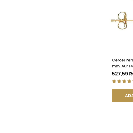
Cercei Per
mm, Aur 14
Calitatea
527,59 
ADA