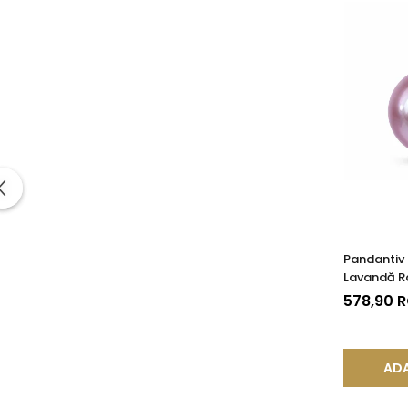
Pandantiv 
Lavandă Ra
14K (aur 5
578,90 
ADA