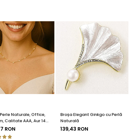
Perle Naturale, Office,
Broșa Elegant Ginkgo cu Perlă
, Calitate AAA, Aur 14K
Naturală
KADDA®
37 RON
139,43 RON