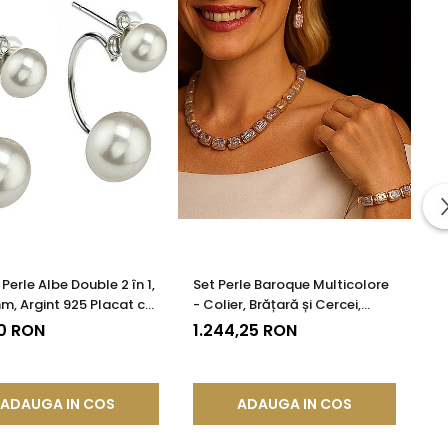
Perle Albe Double 2 în 1,
Set Perle Baroque Multicolore
m, Argint 925 Placat cu
- Colier, Brățară și Cercei,
ă | KASKADDA®
Argint 925 | KASKADDA®
0 RON
1.244,25 RON
ADAUGA IN COS
ADAUGA IN COS