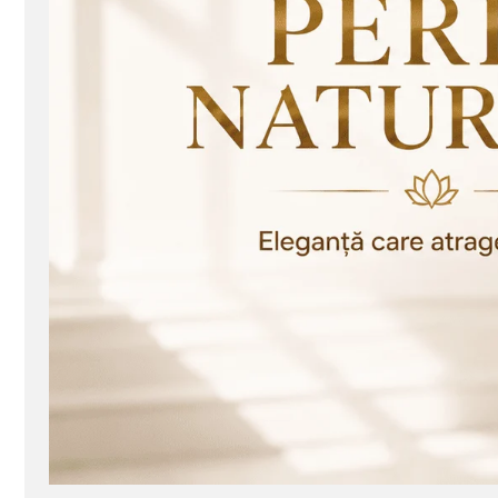
Seturi Perle cu Argint
Brățări cu Perle
Pandantive cu Perle
Brose cu Perle