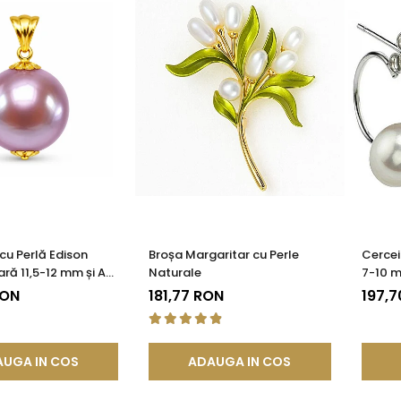
cu Perlă Edison
Broșa Margaritar cu Perle
Cercei 
ră 11,5-12 mm și Aur
Naturale
7-10 m
85) | KASKADDA®
Platin
RON
181,77 RON
197,7
UGA IN COS
ADAUGA IN COS