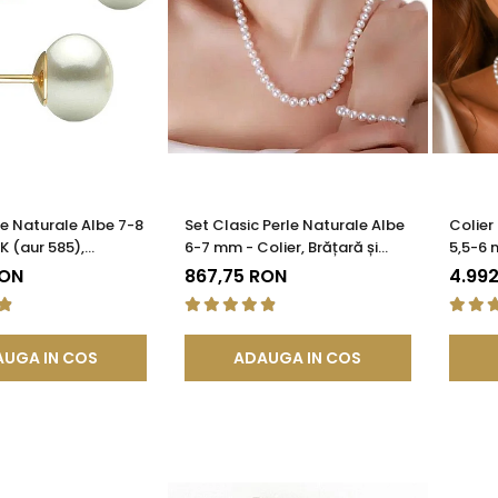
le Naturale Albe 7-8
Set Clasic Perle Naturale Albe
Colier
K (aur 585),
6-7 mm - Colier, Brățară și
5,5-6 
 AAA | KASKADDA®
Cercei, Argint 925 | KASKADDA®
Închiz
RON
867,75 RON
4.99
KASKA
UGA IN COS
ADAUGA IN COS