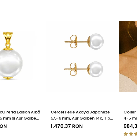
cu Perlă Edison Albă
Cercei Perle Akoya Japoneze
Colier 
,5 mm și Aur Galben
5,5-6 mm, Aur Galben 14K, Tip
4-5 mm
85) | KASKADDA®
Șurub - Calitate AAA+ |
| KAS
RON
1.470,37 RON
984,
KASKADDA®