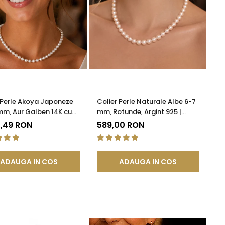
 Perle Akoya Japoneze
Colier Perle Naturale Albe 6-7
mm, Aur Galben 14K cu
mm, Rotunde, Argint 925 |
ătoare Filigranată |
KASKADDA®
2,49 RON
589,00 RON
DDA®
ADAUGA IN COS
ADAUGA IN COS