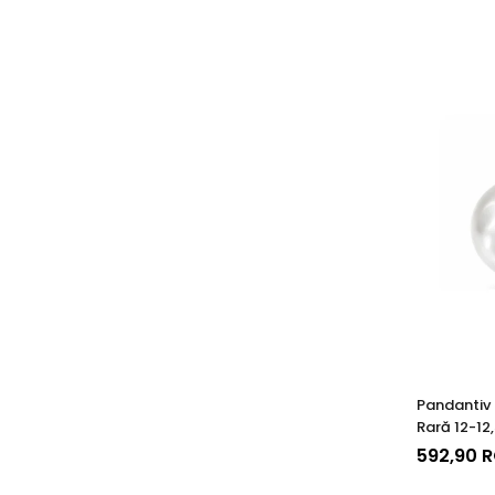
Pandantiv 
Rară 12-12
14K (aur 5
592,90 