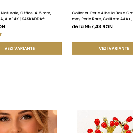
e Naturale, Office, 4-5 mm,
Colier cu Perle Albe la Baza Gat
A, Aur 14K | KASKADDA®
mm, Perle Rare, Calitate AAA+, 
KASKADDA®
ON
de la 957,43 RON
VEZI VARIANTE
VEZI VARIANTE