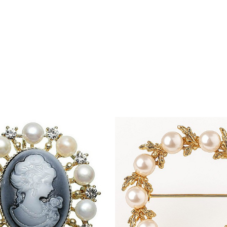
să pentru luciul ei delicat și aspectul armonios.
cadouri rafinate, în special pentru persoane care iubesc bijuter
toane elegante sau bluze simple, pe care le pune în valoare prin f