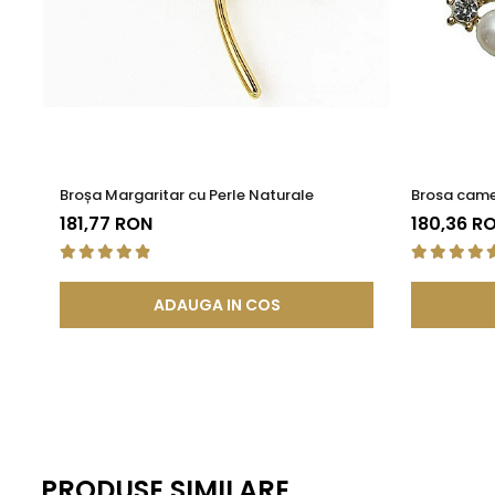
Nu, broșa este ușoară și bine echilibrată, având un sistem d
Un detaliu stilat pentru ținute m
Alege această
brosa cu perle
atunci când vrei să adaugi ț
Broșa Margaritar cu Perle Naturale
Brosa camee
181,77 RON
180,36 R
ADAUGA IN COS
PRODUSE SIMILARE