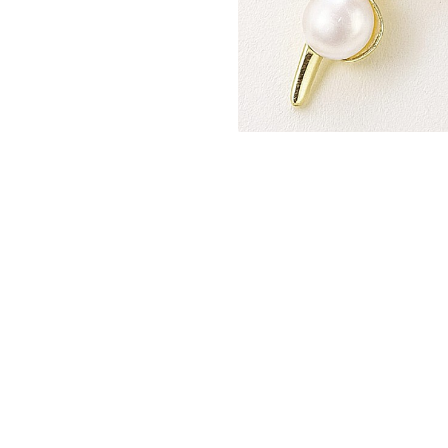
Seturi Perle cu Argint
Brățări cu Perle
Pandantive cu Perle
Brose cu Perle