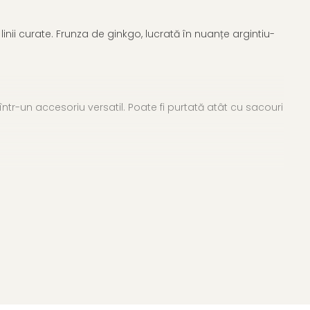
nii curate. Frunza de ginkgo, lucrată în nuanțe argintiu-
într-un accesoriu versatil. Poate fi purtată atât cu sacouri
n detaliu care face diferența și care subliniază calitatea