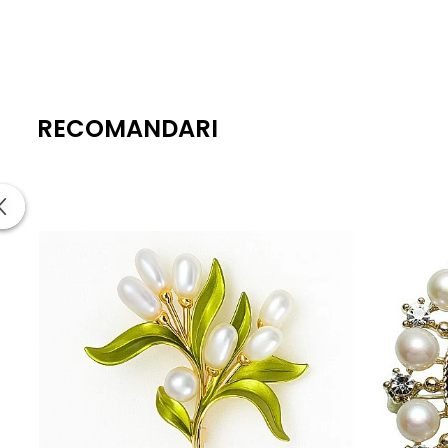
Perlă naturală de cultură – poziționată la bază
Cristale transparente integrate de-a lungul tijei
Dimensiune aproximativă: 35,8 × 7,7 × 44,8 mm
Greutate: aprox. 7,6 g
Sistem de prindere: ac metalic sigur
RECOMANDARI
Stil: modern, elegant, inspirat din natură
Întrebări frecvente
Perla este naturală?
Da, broșa este realizată cu perlă naturală de cultură, alea
Este potrivită pentru a fi oferită cadou?
Da, broșa Elegant Ginkgo este o alegere excelentă pentru 
Cu ce tip de ținute se potrivește?
Se potrivește foarte bine cu sacouri office, rochii uni, pal
Este grea sau incomodă la purtat?