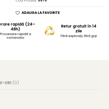
Cod Produs:
5975
ADAUGA LA FAVORITE
vrare rapidă (24–
Retur gratuit în 14
48h)
zile
Procesare rapidă a
Fără explicații, fără griji
comenzilor
W-URI
(0)