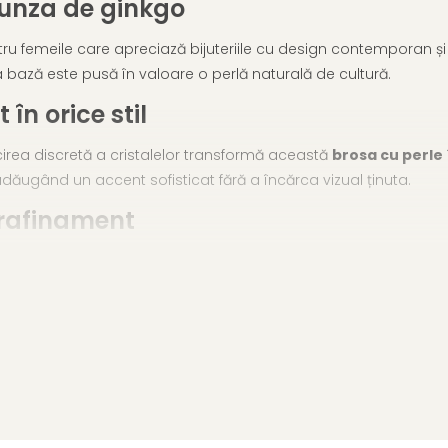
runza de ginkgo
u femeile care apreciază bijuteriile cu design contemporan și li
r la bază este pusă în valoare o perlă naturală de cultură.
în orice stil
lucirea discretă a cristalelor transformă această
brosa cu perle
 adăugând un accent sofisticat fără a încărca vizual ținuta.
 rafinament
ază armonios designul și aduce un punct de lumină caldă. Este u
u cadouri.