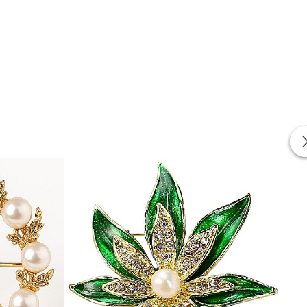
iile moderne cu inspirație din natură.
orma frunzei și strălucirea perlei.