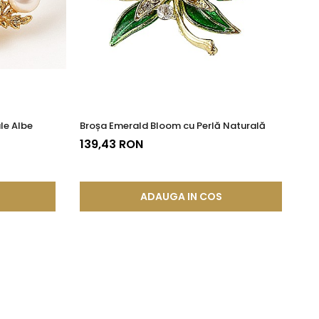
pe parcursul întregii zile.
in eleganța frunzei de ginkgo.
le Albe
Broșa Emerald Bloom cu Perlă Naturală
Br
139,43 RON
16
ADAUGA IN COS