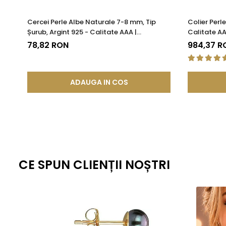
Cercei Perle Albe Naturale 7-8 mm, Tip
Colier Perl
Șurub, Argint 925 - Calitate AAA |
Calitate AA
KASKADDA®
78,82 RON
984,37 R
ADAUGA IN COS
CE SPUN CLIENȚII NOȘTRI