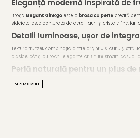
Eleganță modernă inspirată de f
Broșa
Elegant Ginkgo
este o
brosa cu perle
creată pentr
sidefate, este conturată de detalii aurii și cristale fine, ia
Detalii luminoase, ușor de integrat 
Textura frunzei, combinația dintre argintiu și auriu și stră
clasice, cât și cu rochii elegante ori ținute smart-casual,
Perlă naturală pentru un plus de
Perla naturală de cultură, așezată la baza tijei, complete
VEZI MAI MULT
bijuteriei, transformând-o într-o alegere inspirată și pentr
Caracteristici tehnice
Material: aliaj metalic comun
Frunză ginkgo emailată în nuanțe argintiu-sidefate