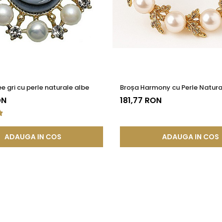
e prindere sigur, astfel încât să fie confortabilă pentru purtare 
emorabile
inutelor tale un accent luminos, subtil și sofisticat, inspirat d
 gri cu perle naturale albe
Broșa Harmony cu Perle Natura
ON
181,77 RON
ADAUGA IN COS
ADAUGA IN COS