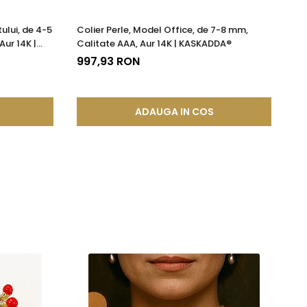
ului, de 4-5
Colier Perle, Model Office, de 7-8 mm,
Ce
Aur 14K |
Calitate AAA, Aur 14K | KASKADDA®
Mo
997,93 RON
19
ADAUGA IN COS